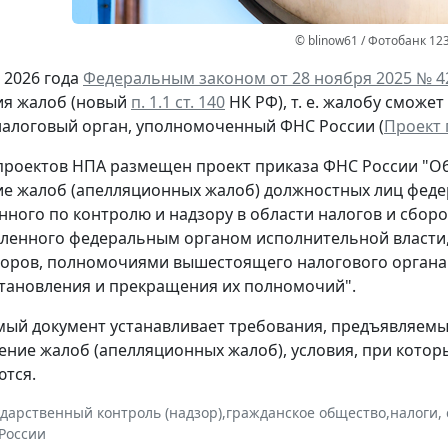
© blinow61 / Фотобанк 12
 2026 года
Федеральным законом от 28 ноября 2025 № 4
ия жалоб (новый
п. 1.1 ст. 140
НК РФ), т. е. жалобу смож
 налоговый орган, уполномоченный ФНС России (
Проект 
роектов НПА размещен проект приказа ФНС России "О
е жалоб (апелляционных жалоб) должностных лиц феде
ного по контролю и надзору в области налогов и сборо
еленного федеральным органом исполнительной власти
боров, полномочиями вышестоящего налогового органа
тановления и прекращения их полномочий".
ый документ устанавливает требования, предъявляем
ение жалоб (апелляционных жалоб), условия, при кот
тся.
ударственный контроль (надзор)
,
гражданское общество
,
налоги,
России