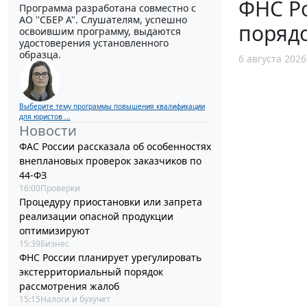
ФНС Ро
Программа разработана совместно с
АО ''СБЕР А". Слушателям, успешно
поряд
освоившим программу, выдаются
удостоверения установленного
образца.
6 августа 2026
Выберите тему программы повышения квалификации
для юристов ...
Новости
ФАС России рассказала об особенностях
внеплановых проверок заказчиков по
44-ФЗ
16:00
Проверки
Процедуру приостановки или запрета
реализации опасной продукции
оптимизируют
15:39
Бизнес
ФНС России планирует урегулировать
экстерриториальный порядок
рассмотрения жалоб
15:15
Налоги и бухучет