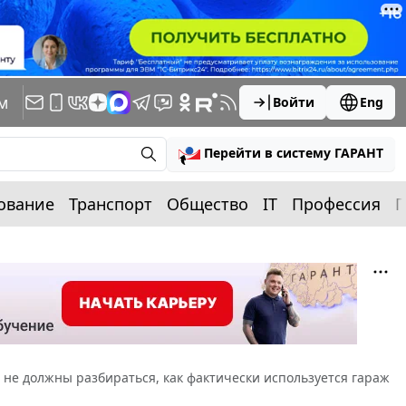
м
Войти
Eng
Перейти в систему ГАРАНТ
ование
Транспорт
Общество
IT
Профессия
П
 не должны разбираться, как фактически используется гараж