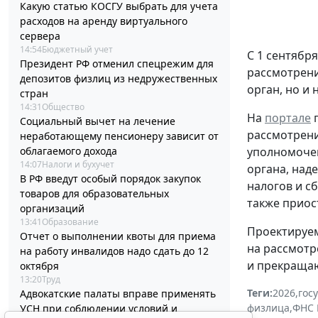
Какую статью КОСГУ выбрать для учета
расходов на аренду виртуального
сервера
14:54
Бюджетный учет
С 1 сентября
Президент РФ отменил спецрежим для
рассмотрен
депозитов физлиц из недружественных
орган, но и
стран
14:31
Общество
На
портале
п
Социальный вычет на лечение
рассмотрени
неработающему пенсионеру зависит от
уполномочен
облагаемого дохода
14:07
Налоги и бухучет
органа, над
В РФ введут особый порядок закупок
налогов и с
товаров для образовательных
также приос
организаций
13:41
Образование
Проектируем
Отчет о выполнении квоты для приема
на рассмотр
на работу инвалидов надо сдать до 12
и прекращаю
октября
13:20
Труд
Теги:
2026
,
гос
Адвокатские палаты вправе применять
физлица
,
ФНС 
УСН при соблюдении условий и