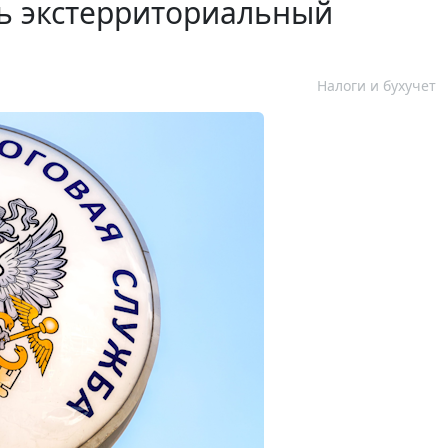
ть экстерриториальный
Налоги и бухучет