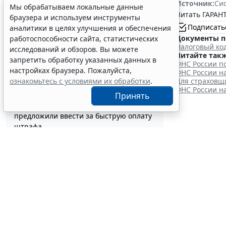
Источник:
Си
ограничений
Мы обрабатываем локальные данные
12:58
Налоги и бухучет
Читать ГАРАНТ
браузера и используем инструменты
Контракты по однородным товарам
Подписать
аналитики в целях улучшения и обеспечения
можно заключать с одним и тем же
Документы п
работоспособности сайта, статистических
едпоставщиком
Налоговый ко
исследований и обзоров. Вы можете
12:39
Бизнес
Читайте такж
запретить обработку указанных данных в
ФНС России п
В РФ утвердили стандарт медпомощи
настройках браузера. Пожалуйста,
ФНС России н
детям при наследственной
Для страховщ
ознакомьтесь с условиями их обработки
.
тирозинемии 1 типа
ФНС России н
Принять
12:10
Социальная сфера
Скидку в 50% на эвакуацию машины
предложили ввести за быструю оплату
штрафа
Социа
11:44
Транспорт
Статотчетность об основных фондах за
зависи
2026 год придется сдавать по новым
формам
6 августа 2026
11:19
Бюджетный учет
Суд поддержал снижение работнику
премии к профессиональному
празднику
10:58
Судебная практика