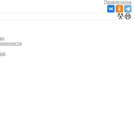
Перепечатка
ах
олженности
бря
аботающему пенсионеру
Налоги и бухучет