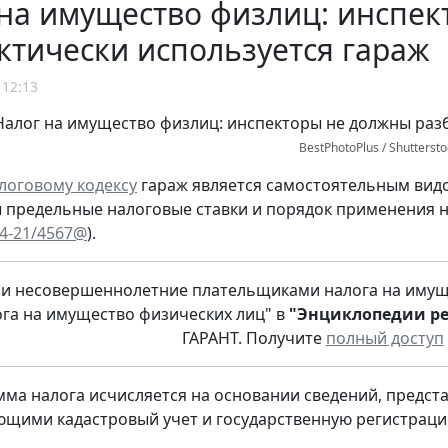
на имущество физлиц: инспек
ктически используется гараж
 12:13
BestPhotoPlus / Shutterst
логовому кодексу
гараж является самостоятельным вид
 предельные налоговые ставки и порядок применения н
-4-21/4567@
).
ли несовершеннолетние плательщиками налога на имуще
ога на имущество физических лиц" в
"Энциклопедии ре
ГАРАНТ. Получите
полный доступ
мма налога исчисляется на основании сведений, предст
щими кадастровый учет и государственную регистраци