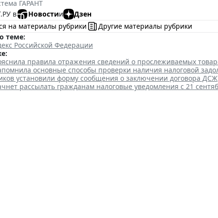
стема ГАРАНТ
.РУ в
Новости
и
Дзен
ся на материалы рубрики
Другие материалы рубрики
о теме:
декс Российской Федерации
е:
ояснила правила отражения сведений о прослеживаемых товар
апомнила основные способы проверки наличия налоговой зад
иков установили форму сообщения о заключении договора ДСЖ
ачнет рассылать гражданам налоговые уведомления с 21 сентя
льный вычет на лечение нер
т от облагаемого дохода
 14:07