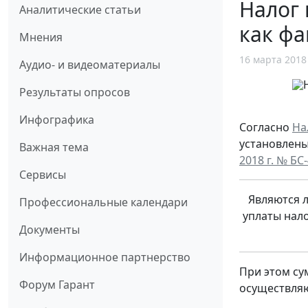
Налог 
Аналитические статьи
как фа
Мнения
16 марта 2018
Аудио- и видеоматериалы
Результаты опросов
Инфографика
Согласно
На
установлены
Важная тема
2018 г. № БС
Сервисы
Являются 
Профессиональные календари
уплаты нал
Документы
Информационное партнерство
При этом су
Форум Гарант
осуществляю