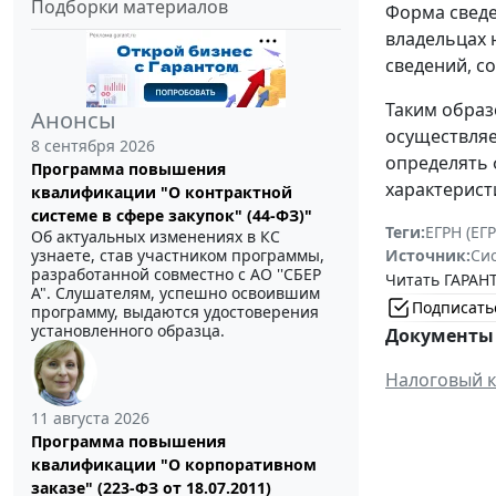
Подборки материалов
Форма сведе
владельцах 
сведений, с
Таким образ
Анонсы
осуществляе
8 сентября 2026
определять 
Программа повышения
характерист
квалификации "О контрактной
системе в сфере закупок" (44-ФЗ)"
Теги:
ЕГРН (ЕГР
Об актуальных изменениях в КС
Источник:
Си
узнаете, став участником программы,
разработанной совместно с АО ''СБЕР
Читать ГАРАНТ
А". Слушателям, успешно освоившим
Подписать
программу, выдаются удостоверения
установленного образца.
Документы 
Налоговый к
11 августа 2026
Программа повышения
квалификации "О корпоративном
заказе" (223-ФЗ от 18.07.2011)