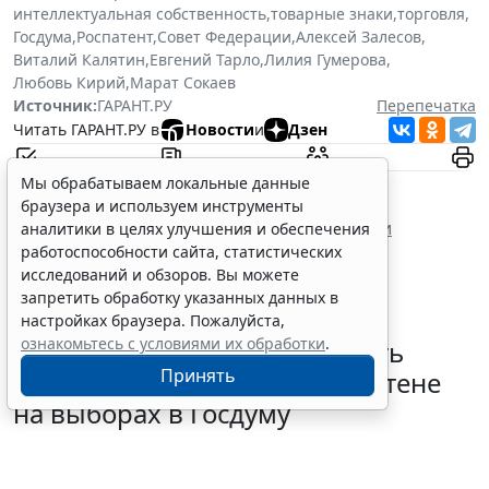
интеллектуальная собственность
,
товарные знаки
,
торговля
,
Госдума
,
Роспатент
,
Совет Федерации
,
Алексей Залесов
,
Виталий Калятин
,
Евгений Тарло
,
Лилия Гумерова
,
Любовь Кирий
,
Марат Сокаев
Источник:
ГАРАНТ.РУ
Перепечатка
Читать ГАРАНТ.РУ в
Новости
и
Дзен
Документы по теме:
Мы обрабатываем локальные данные
браузера и используем инструменты
Гражданский кодекс Российской Федерации
аналитики в целях улучшения и обеспечения
работоспособности сайта, статистических
исследований и обзоров. Вы можете
запретить обработку указанных данных в
настройках браузера. Пожалуйста,
ознакомьтесь с условиями их обработки
.
В РФ определили очередность
Принять
размещения партий в бюллетене
на выборах в Госдуму
5 августа 2026 18:35
Общество