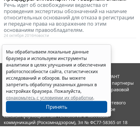
Речь идет об освобождении ведомства от
проведения экспертизы обозначений на наличие
относительных оснований для отказа в регистрации
и передаче права на возражение по этим
основаниям правообладателям.
24 октября 2016
Новости
Мы обрабатываем локальные данные
браузера и используем инструменты
аналитики в целях улучшения и обеспечения
работоспособности сайта, статистических
© ООО "НПП "ГАРАНТ-СЕРВИС", 2026. Система ГАРАНТ
исследований и обзоров. Вы можете
выпускается с 1990 года. Компания "Гарант" и ее партнеры
запретить обработку указанных данных в
являются участниками Российской ассоциации правовой
настройках браузера. Пожалуйста,
информации ГАРАНТ.
ознакомьтесь с условиями их обработки
.
Портал ГАРАНТ.РУ зарегистрирован в качестве сетевого
Принять
издания Федеральной службой по надзору в сфере
связи,информационных технологий и массовых
коммуникаций (Роскомнадзором), Эл № ФС77-58365 от 18
июня 2014 года.
16+