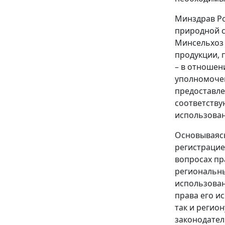
Минздрав Ро
природной с
Минсельхоз 
продукции, 
– в отношен
уполномочен
предоставле
соответству
использова
Основываясь
регистрацие
вопросах пр
региональны
использован
права его и
так и регио
законодател