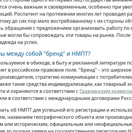
тся очень важным и своевременным, особенно при увел
нкций. Роспатент на протяжении многих лет проводил 
этому до сих пор мало востребованному с их стороны о
ь обращения с предложением организовать работу по 
ые могли бы сопровождать эти товары на рынке. После 
адежда на успех.
ны между собой "бренд" и НМПТ?
ользуемое в обиходе, в быту и рекламной литературе п
о нет в российском правовом поле. "Бренд" – это широко
роизводителя, стратегию коммуникации с потребителем
также такие средства индивидуализации, как товарный з
ти и охраняются в соответствии с
Гражданским кодексо
или в соответствии с международными договорами Рос
нать об НМПТ для успешной его регистрации и использ
м, названием географического объекта или производны
 или историческим, официальным или неофициальным,
е до подачи заявки на государственную регистрацию Н