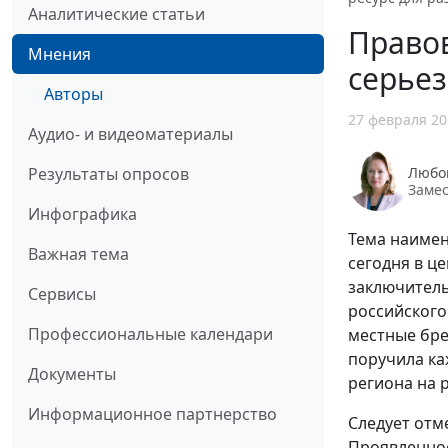
Аналитические статьи
Право
Мнения
серьез
Авторы
27 февраля 20
Аудио- и видеоматериалы
Любо
Результаты опросов
Замес
Инфографика
Тема наимен
Важная тема
сегодня в ц
заключитель
Сервисы
российского
Профессиональные календари
местные бре
поручила ка
Документы
региона на 
Информационное партнерство
Следует отм
Проявленное