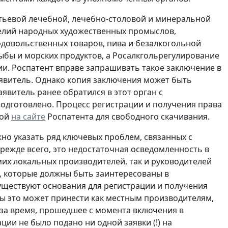
тьевой лечебной, лечебно-столовой и минеральной
елий народных художественных промыслов,
одовольственных товаров, пива и безалкогольной
ыбы и морских продуктов, а Росалкгольрегулирование
и. Роспатент вправе запрашивать такое заключение в
аявитель. Однако копия заключения может быть
явитель ранее обратился в этот орган с
подготовлено. Процесс регистрации и получения права
ной
на сайте
Роспатента для свободного скачивания.
но указать ряд ключевых проблем, связанных с
режде всего, это недостаточная осведомленность в
их локальных производителей, так и руководителей
а, которые должны быть заинтересованы в
уществуют основания для регистрации и получения
ды это может принести как местным производителям,
е за время, прошедшее с момента включения в
ии не было подано ни одной заявки (!) на