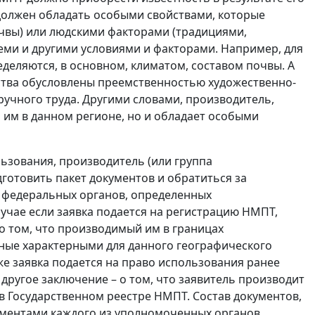
должен обладать особыми свойствами, которые
чвы) или людскими факторами (традициями,
теми и другими условиями и факторами. Например, для
деляются, в основном, климатом, составом почвы. А
ства обусловлены преемственностью художественно-
учного труда. Другими словами, производитель,
я им в данном регионе, но и обладает особыми
ьзования, производитель (или группа
дготовить пакет документов и обратиться за
 федеральных органов, определенных
случае если заявка подается на регистрацию НМПТ,
о том, что производимый им в границах
нные характерными для данного географического
е заявка подается на право использования ранее
ругое заключение – о том, что заявитель производит
в Государственном реестре НМПТ. Состав документов,
аментами каждого из уполномоченных органов.