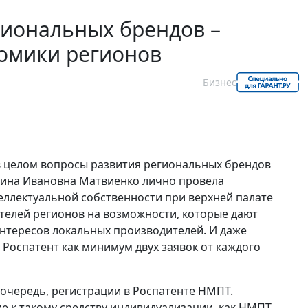
гиональных брендов –
номики регионов
Бизнес
в целом вопросы развития региональных брендов
тина Ивановна Матвиенко лично провела
еллектуальной собственности при верхней палате
телей регионов на возможности, которые дают
нтересов локальных производителей. И даже
 Роспатент как минимум двух заявок от каждого
ю очередь, регистрации в Роспатенте НМПТ.
е к такому средству индивидуализации, как НМПТ,