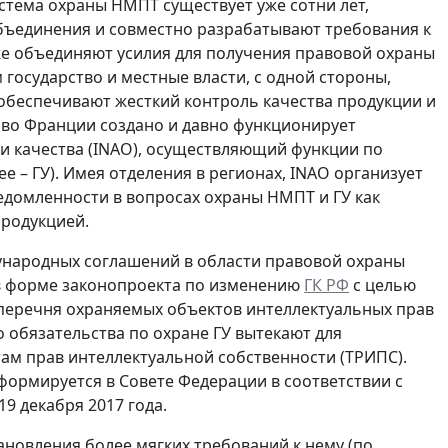
истема охраны НМПТ существует уже сотни лет,
бъединения и совместно разрабатывают требования к
кже объединяют усилия для получения правовой охраны
осударство и местные власти, с одной стороны,
 обеспечивают жесткий контроль качества продукции и
 во Франции создано и давно функционирует
и качества (INAO), осуществляющий функции по
 – ГУ). Имея отделения в регионах, INAO организует
едомленности в вопросах охраны НМПТ и ГУ как
продукцией.
ународных соглашений в области правовой охраны
в форме законопроекта по изменению
ГК РФ
с целью
перечня охраняемых объектов интеллектуальных прав
о обязательства по охране ГУ вытекают для
ам прав интеллектуальной собственности (ТРИПС).
формируется в Совете Федерации в соответствии с
9 декабря 2017 года.
ановления более мягких требований к нему (по