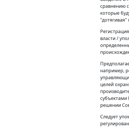
сравнению с
которые буд
"дотягивая"
Регистрация
власти / уп
определенны
происхожден
Предполагае
например, р
управляющи
целей охран
производите
субъектами 
решении Сов
Следует упо
регулирован