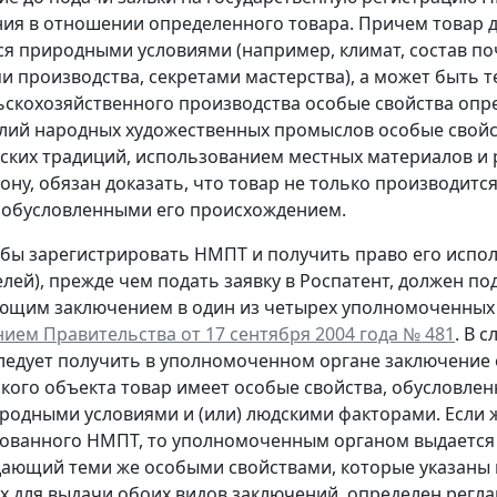
ия в отношении определенного товара. Причем товар 
я природными условиями (например, климат, состав по
и производства, секретами мастерства), а может быть 
ьскохозяйственного производства особые свойства опре
елий народных художественных промыслов особые свой
ских традиций, использованием местных материалов и р
кону, обязан доказать, что товар не только производитс
 обусловленными его происхождением.
обы зарегистрировать НМПТ и получить право его испол
лей), прежде чем подать заявку в Роспатент, должен по
ющим заключением в один из четырех уполномоченных
ием Правительства от 17 сентября 2004 года № 481
. В 
ледует получить в уполномоченном органе заключение 
кого объекта товар имеет особые свойства, обусловле
родными условиями и (или) людскими факторами. Если ж
ованного НМПТ, то уполномоченным органом выдается д
дающий теми же особыми свойствами, которые указаны 
 для выдачи обоих видов заключений, определен регл