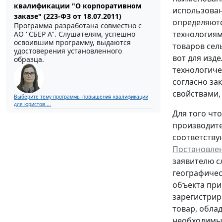
квалификации "О корпоративном
использован
заказе" (223-ФЗ от 18.07.2011)
определяютс
Программа разработана совместно с
технологиям
АО ''СБЕР А". Слушателям, успешно
освоившим программу, выдаются
товаров сел
удостоверения установленного
вот для изд
образца.
технологиче
согласно за
свойствами,
Выберите тему программы повышения квалификации
для юристов ...
Для того чт
производите
соответству
Постановлен
заявителю с
географичес
объекта при
зарегистрир
товар, обла
необходимых