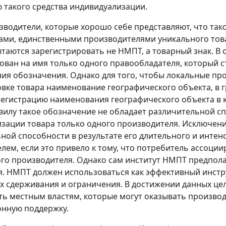
 такого средства индивидуализации.
зводители, которые хорошо себе представляют, что так
ми, единственными производителями уникального това
ытаются зарегистрировать не НМПТ, а товарный знак. В
ован на имя только одного правообладателя, который
ия обозначения. Однако для того, чтобы локальные п
вке товара наименование географического объекта, в г
егистрацию наименования географического объекта в ка
илу такое обозначение не обладает различительной сп
зации товара только одного производителя. Исключен
ной способности в результате его длительного и инте
лем, если это привело к тому, что потребитель ассоции
го производителя. Однако сам институт НМПТ предпол
. НМПТ должен использоваться как эффективный инстр
их сдерживания и ограничения. В достижении данных цел
ь местным властям, которые могут оказывать произво
нную поддержку.