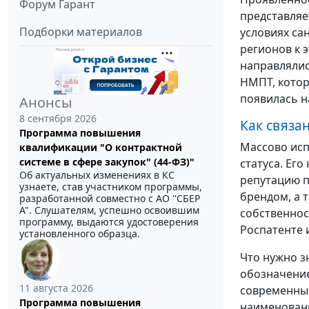
Форум Гарант
представляе
Подборки материалов
условиях са
регионов к 
направлялис
НМПТ, котор
появилась н
Анонсы
8 сентября 2026
Как связа
Программа повышения
Массово исп
квалификации "О контрактной
системе в сфере закупок" (44-ФЗ)"
статуса. Ег
Об актуальных изменениях в КС
репутацию п
узнаете, став участником программы,
брендом, а 
разработанной совместно с АО ''СБЕР
А". Слушателям, успешно освоившим
собственнос
программу, выдаются удостоверения
Роспатенте 
установленного образца.
Что нужно з
обозначение
11 августа 2026
современным
Программа повышения
наименовани