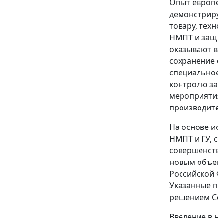
Опыт европе
демонстриру
товару, тех
НМПТ и защи
оказывают в
сохранение 
специальное
контролю за
мероприятия
производите
На основе и
НМПТ и ГУ, 
совершенств
новым объек
Российской 
Указанные п
решением Со
Введение в 