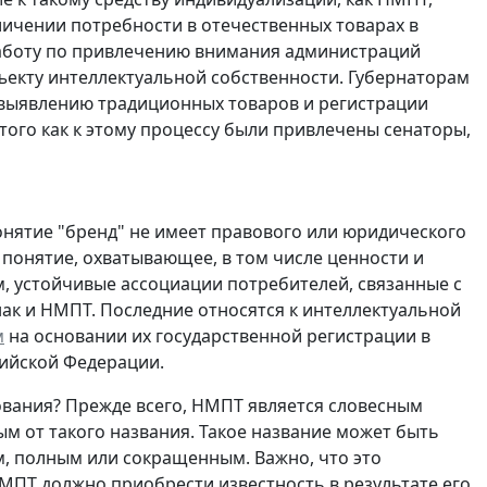
ичении потребности в отечественных товарах в
работу по привлечению внимания администраций
бъекту интеллектуальной собственности. Губернаторам
выявлению традиционных товаров и регистрации
того как к этому процессу были привлечены сенаторы,
онятие "бренд" не имеет правового или юридического
е понятие, охватывающее, в том числе ценности и
, устойчивые ассоциации потребителей, связанные с
нак и НМПТ. Последние относятся к интеллектуальной
м
на основании их государственной регистрации в
сийской Федерации.
ования? Прежде всего, НМПТ является словесным
м от такого названия. Такое название может быть
 полным или сокращенным. Важно, что это
МПТ должно приобрести известность в результате его