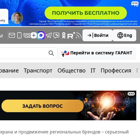
м
Войти
Eng
Перейти в систему ГАРАНТ
ование
Транспорт
Общество
IT
Профессия
П
охрана и продвижение региональных брендов – серьезный