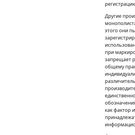
регистрацию
Другие прои
монополиста
этого они п
зарегистрир
использован
при маркиро
запрещает р
общему прав
индивидуали
различитель
производите
единственно
обозначения
как фактор 
принадлежат
информацио