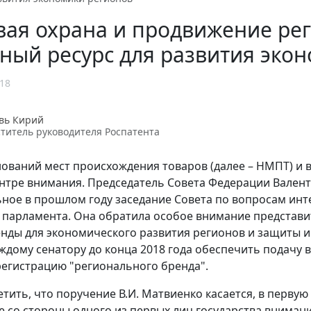
вая охрана и продвижение ре
ный ресурс для развития эко
18
вь Кирий
титель руководителя Роспатента
ований мест происхождения товаров (далее – НМПТ) и 
ентре внимания. Председатель Совета Федерации Вален
ное в прошлом году заседание Совета по вопросам инт
 парламента. Она обратила особое внимание представи
нды для экономического развития регионов и защиты и
ждому сенатору до конца 2018 года обеспечить подачу в
регистрацию "регионального бренда".
етить, что поручение В.И. Матвиенко касается, в перву
 со стороны одного из первых лиц государства внимани