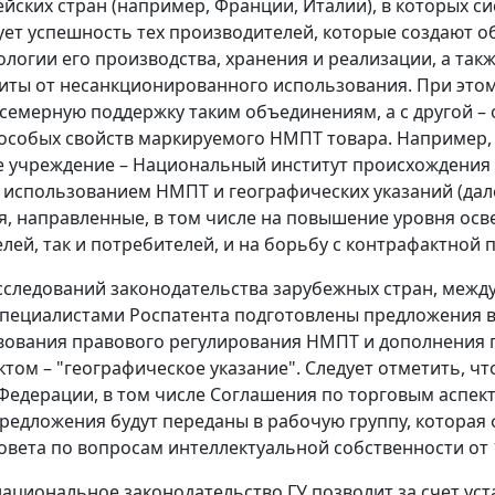
йских стран (например, Франции, Италии), в которых с
ет успешность тех производителей, которые создают о
нологии его производства, хранения и реализации, а та
ты от несанкционированного использования. При этом г
семерную поддержку таким объединениям, а с другой –
особых свойств маркируемого НМПТ товара. Например,
 учреждение – Национальный институт происхождения 
 использованием НМПТ и географических указаний (далее
, направленные, в том числе на повышение уровня осв
лей, так и потребителей, и на борьбу с контрафактной 
сследований законодательства зарубежных стран, межд
специалистами Роспатента подготовлены предложения 
ования правового регулирования НМПТ и дополнения 
том – "географическое указание". Следует отметить, чт
Федерации, в том числе Соглашения по торговым аспект
редложения будут переданы в рабочую группу, которая 
вета по вопросам интеллектуальной собственности от 1
национальное законодательство ГУ позволит за счет уст