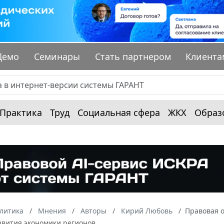
Демо
Семинары
Стать партнером
Клиента
Практика
Труд
Социальная сфера
ЖКХ
Образ
алитика
Мнения
Авторы
Кирий Любовь
Правовая 
звития экономики регионов