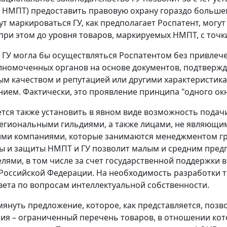
 НМПТ) предоставить правовую охрану гораздо больше
ут маркироваться ГУ, как предполагает Роспатент, могу
 при этом до уровня товаров, маркируемых НМПТ, с точк
 ГУ могла бы осуществляться Роспатентом без привлеч
олномоченных органов на основе документов, подтверж
м качеством и репутацией или другими характеристик
ием. Фактически, это проявление принципа "одного окн
тся также установить в явном виде возможность подач
егиональными гильдиями, а также лицами, не являющи
ми компаниями, которые занимаются менеджментом гр
ы и защиты НМПТ и ГУ позволит малым и средним пред
лями, в том числе за счет государственной поддержки
Российской Федерации. На необходимость разработки т
ета по вопросам интеллектуальной собственности.
мянуть предложение, которое, как представляется, поз
ия – ограниченный перечень товаров, в отношении ко