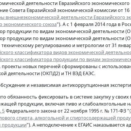
мической деятельности Евразийского экономического 
ние Совета Евразийской экономической комиссии от 16 и
ы внешнеэкономической деятельности Евразийского эк
о экономического союза
"). А с 1 февраля 2014 года в 
ор продукции по видам экономической деятельности (
ор продукции по видам экономической деятельности (ОК
о техническому регулированию и метрологии от 31 января
кого классификатора видов экономической деятельности
кого классификатора продукции по видам экономическо
м, проекты новых перечней сформированы с использова
ой деятельности (ОКПД2) и ТН ВЭД ЕАЭС.
бсуждение и независимая антикоррупционная экспертиз
то обязанность фиксировать в системе закупку у своих
жащей продукции, включая пиво и слабоалкогольные на
. 5
Федерального закона от 22 ноября 1995 г. № 171-ФЗ "
лового спирта, алкогольной и спиртосодержащей проду
й продукции
"). А неподключение к ЕГАИС наказывается