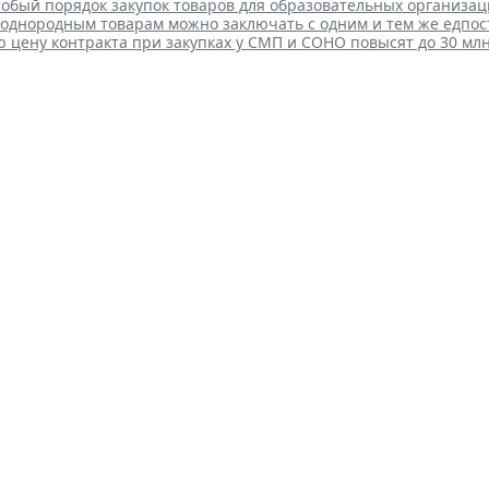
собый порядок закупок товаров для образовательных организа
 однородным товарам можно заключать с одним и тем же едпо
цену контракта при закупках у СМП и СОНО повысят до 30 млн
уру приостановки или запрет
кции оптимизируют
 15:39