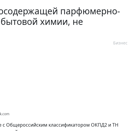
тосодержащей парфюмерно-
 бытовой химии, не
Бизнес
ck.com
же с Общероссийским классификатором ОКПД2 и ТН