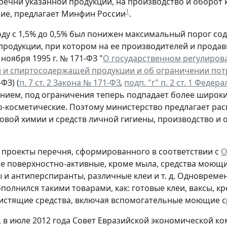
речни указанной продукции, на производство и оборот 
1
ие, предлагает Минфин России
.
 году с 1,5% до 0,5% был понижен максимальный порог 
родукции, при котором на ее производителей и прода
 ноября 1995 г. № 171-ФЗ "
О государственном регулирова
 и спиртосодержащей продукции и об ограничении пот
ФЗ) (
п. 7 ст. 2 Закона № 171-ФЗ
,
подп. "г" п. 2 ст. 1 Федер
нием, под ограничения теперь подпадает более широкий
косметические. Поэтому министерство предлагает рас
овой химии и средств личной гигиены, производство и
в проекты перечня, сформированного в соответствии с
О
е поверхностно-активные, кроме мыла, средства моющи
 и антиперспиранты, различные клеи и т. д. Одновреме
ополнился такими товарами, как: готовые клеи, ваксы, к
стящие средства, включая вспомогательные моющие сре
, в июле 2012 года Совет Евразийской экономической к