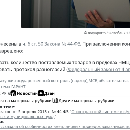
© mayaporto / Фотобанк 1
внесены в
ч. 6 ст. 50 Закона № 44-ФЗ
. При заключении ко
азрешено:
вать количество поставляемых товаров в пределах НМЦ
вать протокол разногласий (
Федеральный закон от 4 ав
закупки
,
государственный контроль (надзор)
,
МСБ
,
обязательства,
стема ГАРАНТ
.РУ в
Новости
и
Дзен
ся на материалы рубрики
Другие материалы рубрики
о теме:
акон от 5 апреля 2013 г. № 44-ФЗ "
О контрактной системе в сфе
ных и муниципальных нужд
"
е:
ссказала об особенностях внеплановых проверок заказчиков п