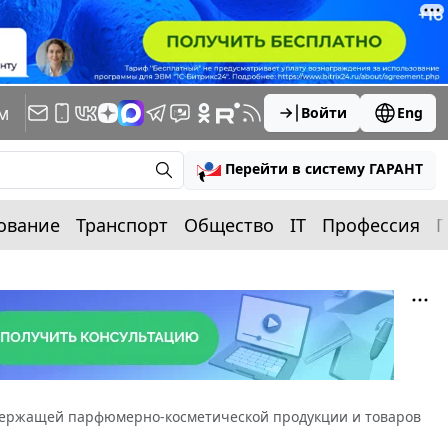
м
Войти
Eng
Перейти в систему ГАРАНТ
ование
Транспорт
Общество
IT
Профессия
П
держащей парфюмерно-косметической продукции и товаров