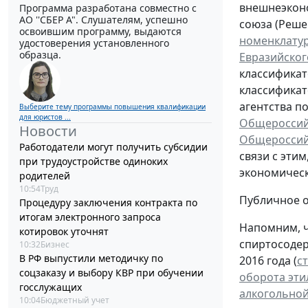
внешнеэконо
Программа разработана совместно с
АО ''СБЕР А". Слушателям, успешно
союза (Реше
освоившим программу, выдаются
номенклатур
удостоверения установленного
образца.
Евразийског
классификат
классификат
агентства п
Выберите тему программы повышения квалификации
для юристов ...
Общероссийс
Новости
Общероссийс
Работодатели могут получить субсидии
связи с эти
при трудоустройстве одиноких
экономическ
родителей
10:54
Труд
Публичное о
Процедуру заключения контракта по
итогам электронного запроса
Напомним, ч
котировок уточнят
спиртосодер
10:32
Бизнес
В РФ выпустили методичку по
2016 года (
ст
соцзаказу и выбору КВР при обучении
оборота эти
госслужащих
алкогольно
10:04
Бюджетный учет