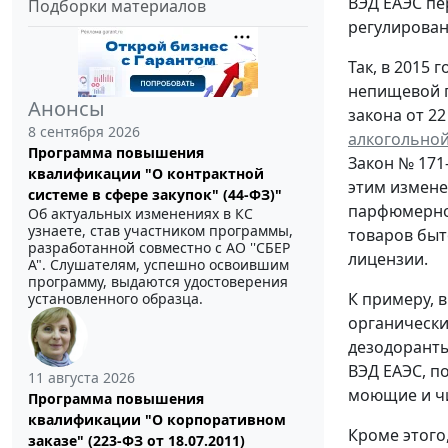
ВЭД ЕАЭС пе
Подборки материалов
регулирован
Так, в 2015
непищевой п
Анонсы
закона от 22
8 сентября 2026
алкогольной
Программа повышения
Закон № 171-
квалификации "О контрактной
этим измене
системе в сфере закупок" (44-ФЗ)"
парфюмерно-
Об актуальных изменениях в КС
узнаете, став участником программы,
товаров быт
разработанной совместно с АО ''СБЕР
лицензии.
А". Слушателям, успешно освоившим
программу, выдаются удостоверения
К примеру, 
установленного образца.
органически
дезодоранты
ВЭД ЕАЭС, п
11 августа 2026
моющие и чи
Программа повышения
квалификации "О корпоративном
Кроме этого
заказе" (223-ФЗ от 18.07.2011)