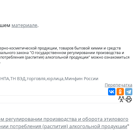
нашем
материале
.
рно-косметической продукции, товаров бытовой химии и средств
рального закона "О государственном регулировании производства и
 потребления (распития) алкогольной продукции" можно ознакомиться
.
 НПА
,
ТН ВЭД
,
торговля
,
юрлица
,
Минфин России
Перепечатка
ом регулировании производства и оборота этилового
нии потребления (распития) алкогольной продукции
"