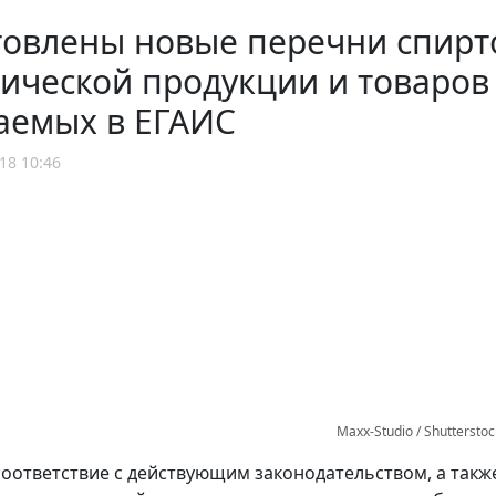
товлены новые перечни спир
ической продукции и товаров
аемых в ЕГАИС
18 10:46
Maxx-Studio / Shuttersto
соответствие с действующим законодательством, а так