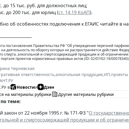
с. до 15 тыс. руб. для должностных лиц;
ыс. до 200 тыс. для юрлиц (
ст. 14.19 КоАП
).
бно об особенностях подключения к ЕГАИС читайте в 
________________
кта постановления Правительства РФ "Об утверждении перечней парфюме
 на деятельность по обороту которых не распространяется действие Феде
го спирта, алкогольной и спиртосодержащей продукции и об ограничении
портале проектов нормативных правовых актов (ID: 02/07/02-18/00078340)
ерина Чернявская
ративная ответственность
,
алкогольная продукция
,
ИП
,
проекты
АНТ.РУ
.РУ в
Новости
и
Дзен
ся на материалы рубрики
Другие материалы рубрики
по теме:
закон от 22 ноября 1995 г. № 171-ФЗ "
О государственн
огольной и спиртосодержащей продукции и об ограниче