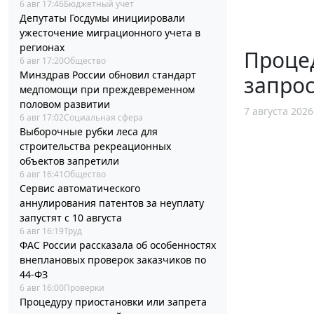
6 авг 17:46
Бюджетный учет
Депутаты Госдумы инициировали
ужесточение миграционного учета в
регионах
Процед
6 авг 17:20
Общество
Минздрав России обновил стандарт
запрос
медпомощи при преждевременном
половом развитии
7 августа 2026
6 авг 17:02
Социальная сфера
Выборочные рубки леса для
строительства рекреационных
объектов запретили
6 авг 16:41
Общество
Сервис автоматического
аннулирования патентов за неуплату
запустят с 10 августа
6 авг 16:19
Труд
ФАС России рассказала об особенностях
внеплановых проверок заказчиков по
44-ФЗ
6 авг 16:00
Проверки
Процедуру приостановки или запрета