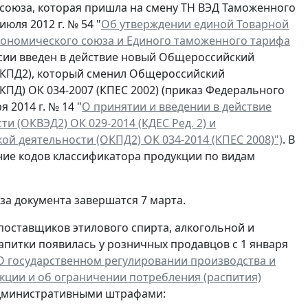
союза, которая пришла на смену ТН ВЭД Таможенного
юля 2012 г. № 54 "
Об утверждении единой Товарной
ономического союза и Единого таможенного тарифа
России введен в действие новый Общероссийский
ОКПД2), который сменил Общероссийский
ПД) ОК 034-2007 (КПЕС 2002) (приказ Федерального
 2014 г. № 14 "
О принятии и введении в действие
 (ОКВЭД2) ОК 029-2014 (КДЕС Ред. 2) и
й деятельности (ОКПД2) ОК 034-2014 (КПЕС 2008)")
. В
ние кодов классификатора продукции по видам
а документа завершатся 7 марта.
 поставщиков этилового спирта, алкогольной и
питки появилась у розничных продавцов с 1 января
О государственном регулировании производства и
кции и об ограничении потребления (распития)
 административными штрафами: