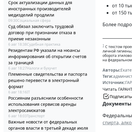
Срок актуализации данных для
от 10 ты
иностранных производителей
от 150 т
медизделий продлили
09:30
Социальная сфера
Более подро
Суд обязал заключить трудовой
договор при признании отказа в
______________
приеме незаконным
6 авг 18:38
Судебная практика
1
С текстом прое
Резидентам РФ указали на нюансы
личной гигиены,
оборота этилово
информирования об открытии счетов
на федеральном 
за границей
6 авг 18:27
Налоги и бухучет
Авторы:
Екат
Племенные свидетельства и паспорта
Теги:
админист
решено перевести в электронный
Источник:
ГАР
формат
Читать ГАРАНТ
6 авг 18:16
IT
Подписать
Россиянам разъяснили особенности
Документы 
использования сервисов аренды
электросамокатов
Федеральный 
6 авг 18:03
Транспорт
Важные новости от федеральных
спирта, алк
органов власти в третьей декаде июля