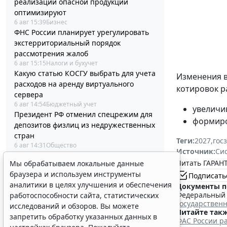
реализации опасной продукции
оптимизируют
6 авг 15:39
Бизнес
ФНС России планирует урегулировать
экстерриториальный порядок
рассмотрения жалоб
6 авг 15:15
Налоги и бухучет
Какую статью КОСГУ выбрать для учета
Изменения 
расходов на аренду виртуального
котировок р
сервера
6 авг 14:54
Бюджетный учет
увеличи
Президент РФ отменил спецрежим для
формиро
депозитов физлиц из недружественных
стран
Теги:
2027
,
гос
6 авг 14:31
Общество
Источник:
Си
Социальный вычет на лечение
Читать ГАРАНТ
Мы обрабатываем локальные данные
неработающему пенсионеру зависит от
браузера и используем инструменты
Подписать
облагаемого дохода
аналитики в целях улучшения и обеспечения
Документы п
6 авг 14:07
Налоги и бухучет
Федеральный з
работоспособности сайта, статистических
В РФ введут особый порядок закупок
государствен
исследований и обзоров. Вы можете
товаров для образовательных
Читайте такж
запретить обработку указанных данных в
организаций
ФАС России ра