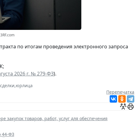
23RF.com
нтракта по итогам проведения электронного запроса
К;
густа 2026 г. № 279-ФЗ
).
 сделки
,
юрлица
Перепечатка
ре закупок товаров, работ, услуг для обеспечения
о 44-ФЗ