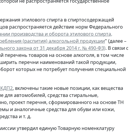
которой не распространяется государственное
содержания этилового спирта в спиртосодержащей
вцов распространяется действие норм Федерального
нии производства и оборота этилового спирта,
ребления (распития) алкогольной продукции
" (далее –
ального закона от 31 декабря 2014 г. № 490-ФЗ)
. В связи с
 перечень товаров на основе алкоголя, в том числе
ширить перечни наименований такой продукции,
 оборот которых не потребует получения специальной
КДП2
, включены такие новые позиции, как вещества
е для автомобилей, средства стиральные,
нно, проект перечня, сформированного на основе ТН
ремы и аналогичные средства для обуви или кожи,
дства и т. д.
омиссии утвердил единую Товарную номенклатуру