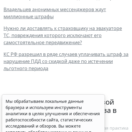
Владельцев анонимных мессенджеров ждут
миллионные штрафы
Нужно ли доставлять к страховщику на эвакуаторе
ТС, повреждения которого исключают его
самостоятельное передвижение?
КС РФ разрешил в ряде случаев уплачивать штраф за
нарушение ПДД со скидкой даже по истечении
льготного периода
Суд обязал заключить трудовой
Мы обрабатываем локальные данные
браузера и используем инструменты
договор при признании отказа в
аналитики в целях улучшения и обеспечения
приеме незаконным
работоспособности сайта, статистических
исследований и обзоров. Вы можете
6 августа 2026 18:38
Судебная практика