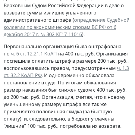
Верховным Судом Российской Федерации в деле о
возврате суммы излишне уплаченного
административного штрафа (
определение Судебной
коллегии по экономическим спорам ВC РФ от 6
декабря 2017 г. № 302-КГ17-11016
).
Первоначально организация была оштрафована
по
ч. 6 ст. 12.21.1 КоАП
на 400 тыс. руб. Организация
поспешила оплатить штраф в размере 200 тыс. руб.,
воспользовавшись правом, предусмотренным
ч. 1.3
ст. 32.2 КоАП РФ
. И одновременно обжаловала
постановление в суде. По итогам обжалования
размер наказания был снижен судом с 400 тыс. руб.
до 200 тыс. руб. Организация, считая, что к новому
уменьшенному размеру штрафа все так же
применяется половинная скидка (за быструю
оплату), и, следовательно, в бюджет уплачены
"лишние" 100 тыс. руб., потребовала их возврата.