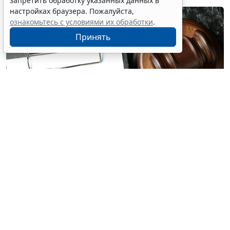
запретить обработку указанных данных в
настройках браузера. Пожалуйста,
ознакомьтесь с условиями их обработки
.
Принять
© atlasfoto / Фотобанк 123RF.com
Если суд признает отказ в приеме на работу
необоснованным, соискатель вправе требовать
заключения трудового договора. ВС РФ вновь
напомнил об этом судам и сам обязал компанию
заключить договор с даты первого незаконного
отказа.