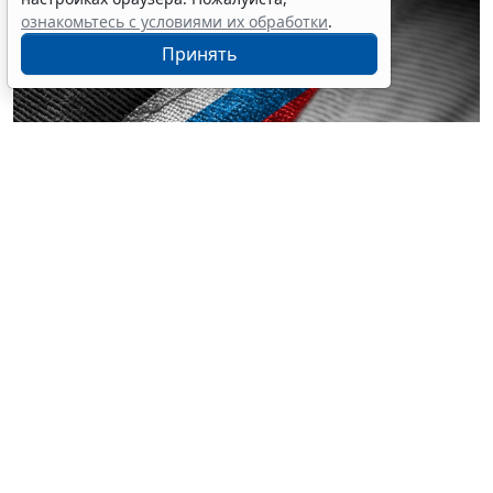
ознакомьтесь с условиями их обработки
.
Принять
© butenkow / Фотобанк 123RF.com
Поправки касаются изменения порядка в части
сокращения засчитываемого периода времени
отсутствия в воинской части или на другом месте
несения службы без уважительных причин с десяти
до двух суток. То есть в срок службы не включается
время самовольного оставления части свыше двух
дней. Такой же период предусмотрен и для