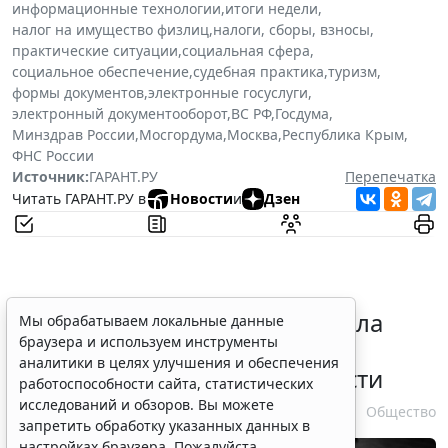
информационные технологии
,
итоги недели
,
налог на имущество физлиц
,
налоги, сборы, взносы
,
практические ситуации
,
социальная сфера
,
социальное обеспечение
,
судебная практика
,
туризм
,
формы документов
,
электронные госуслуги
,
электронный документооборот
,
ВС РФ
,
Госдума
,
Минздрав России
,
Мосгордума
,
Москва
,
Республика Крым
,
ФНС России
Источник:
ГАРАНТ.РУ
Перепечатка
Читать ГАРАНТ.РУ в
Новости
и
Дзен
Президент РФ уточнил правила
Мы обрабатываем локальные данные
браузера и используем инструменты
зачета срока службы при
аналитики в целях улучшения и обеспечения
самовольном оставлении части
работоспособности сайта, статистических
исследований и обзоров. Вы можете
10 августа 2026 13:24
Общество
запретить обработку указанных данных в
настройках браузера. Пожалуйста,