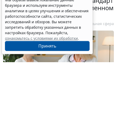
Минздрав России обновил стандарт
браузера и используем инструменты
медпомощи при преждевременном
аналитики в целях улучшения и обеспечения
половом развитии
работоспособности сайта, статистических
исследований и обзоров. Вы можете
6 августа 2026 17:02
Социальная сфера
запретить обработку указанных данных в
настройках браузера. Пожалуйста,
ознакомьтесь с условиями их обработки
.
Принять
© hryshchyshen / Фотобанк 123RF.com
Минздрав России утвердил новый "детский"
стандарт медпомощи при преждевременном