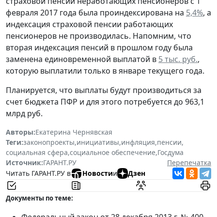
страховой пенсии неработающих пенсионеров с 1
февраля 2017 года была проиндексирована на
5,4%
, а
индексация страховой пенсии работающих
пенсионеров не производилась. Напомним, что
вторая индексация пенсий в прошлом году была
заменена единовременной выплатой в
5 тыс. руб.
,
которую выплатили только в январе текущего года.
Планируется, что выплаты будут производиться за
счет бюджета ПФР и для этого потребуется до 963,1
млрд руб.
Авторы:
Екатерина Чернявская
Теги:
законопроекты
,
инициативы
,
инфляция
,
пенсии
,
социальная сфера
,
социальное обеспечение
,
Госдума
Источник:
ГАРАНТ.РУ
Перепечатка
Читать ГАРАНТ.РУ в
Новости
и
Дзен
Документы по теме:
Федеральный закон от 28 декабря 2013 г. № 400-