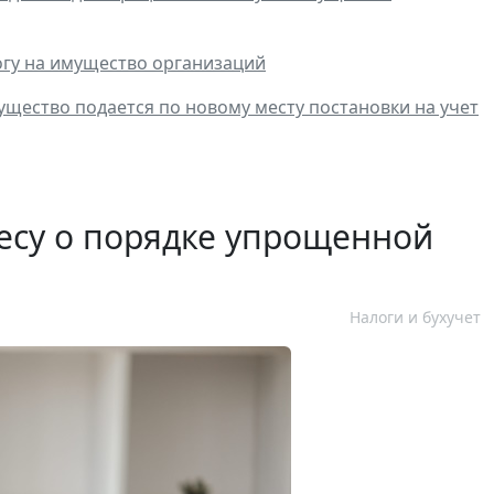
огу на имущество организаций
мущество подается по новому месту постановки на учет
есу о порядке упрощенной
Налоги и бухучет