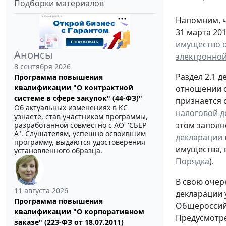
Подборки материалов
Напомним, ч
31 марта 201
имущество о
Анонсы
электронной
8 сентября 2026
Раздел 2.1 
Программа повышения
квалификации "О контрактной
отношении о
системе в сфере закупок" (44-ФЗ)"
признается 
Об актуальных изменениях в КС
налоговой д
узнаете, став участником программы,
этом заполн
разработанной совместно с АО ''СБЕР
А". Слушателям, успешно освоившим
декларации
программу, выдаются удостоверения
имущества, 
установленного образца.
Порядка
).
В свою очер
11 августа 2026
декларации 
Программа повышения
Общероссий
квалификации "О корпоративном
Предусмотре
заказе" (223-ФЗ от 18.07.2011)