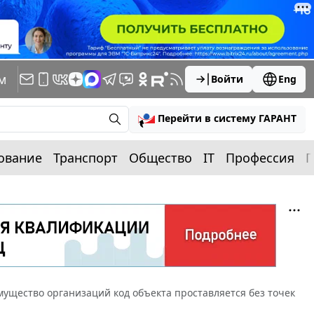
м
Войти
Eng
Перейти в систему ГАРАНТ
ование
Транспорт
Общество
IT
Профессия
П
имущество организаций код объекта проставляется без точек