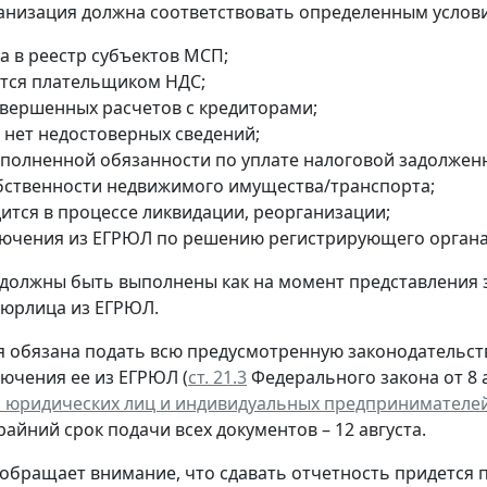
анизация должна соответствовать определенным услов
а в реестр субъектов МСП;
ется плательщиком НДС;
авершенных расчетов с кредиторами;
 нет недостоверных сведений;
сполненной обязанности по уплате налоговой задолжен
обственности недвижимого имущества/транспорта;
дится в процессе ликвидации, реорганизации;
лючения из ЕГРЮЛ по решению регистрирующего органа
 должны быть выполнены как на момент представления 
 юрлица из ЕГРЮЛ.
 обязана подать всю предусмотренную законодательств
лючения ее из ЕГРЮЛ (
ст. 21.3
Федерального закона от 8 а
 юридических лиц и индивидуальных предпринимателе
крайний срок подачи всех документов – 12 августа.
обращает внимание, что сдавать отчетность придется 