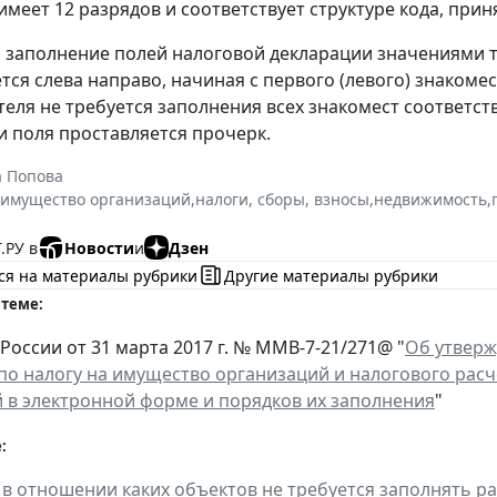
меет 12 разрядов и соответствует структуре кода, приня
м заполнение полей налоговой декларации значениями т
ся слева направо, начиная с первого (левого) знакомес
теля не требуется заполнения всех знакомест соответст
и поля проставляется прочерк.
а Попова
 имущество организаций
,
налоги, сборы, взносы
,
недвижимость
,
.РУ в
Новости
и
Дзен
ся на материалы рубрики
Другие материалы рубрики
 теме:
России от 31 марта 2017 г. № ММВ-7-21/271@ "
Об утверж
по налогу на имущество организаций и налогового расч
 в электронной форме и порядков их заполнения
"
:
 в отношении каких объектов не требуется заполнять ра