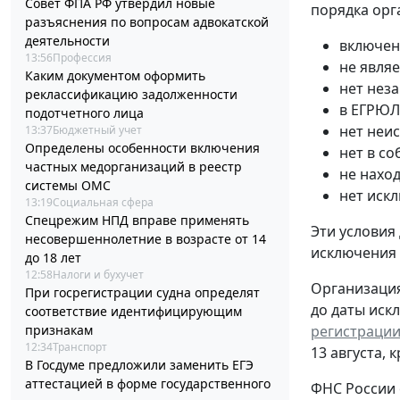
Совет ФПА РФ утвердил новые
порядка орг
разъяснения по вопросам адвокатской
деятельности
включен
13:56
Профессия
не явля
Каким документом оформить
нет нез
реклассификацию задолженности
в ЕГРЮЛ
подотчетного лица
нет неи
13:37
Бюджетный учет
Определены особенности включения
нет в с
частных медорганизаций в реестр
не нахо
системы ОМС
нет иск
13:19
Социальная сфера
Спецрежим НПД вправе применять
Эти условия
несовершеннолетние в возрасте от 14
исключения
до 18 лет
12:58
Налоги и бухучет
Организация
При госрегистрации судна определят
до даты иск
соответствие идентифицирующим
признакам
регистрации
12:34
Транспорт
13 августа, 
В Госдуме предложили заменить ЕГЭ
аттестацией в форме государственного
ФНС России 