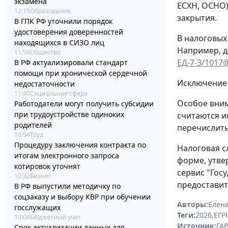
экзамена
ЕСХН, ОСНО)
12:15
Образование
закрытия.
В ГПК РФ уточнили порядок
удостоверения доверенностей
В налоговых
находящихся в СИЗО лиц
Например, д
11:56
Общество
ЕД-7-3/1017
В РФ актуализировали стандарт
помощи при хронической сердечной
Исключение 
недостаточности
11:40
Социальная сфера
Особое вним
Работодатели могут получить субсидии
при трудоустройстве одиноких
считаются и
родителей
перечислить
10:54
Труд
Процедуру заключения контракта по
Налоговая с
итогам электронного запроса
форме, утв
котировок уточнят
сервис "Гос
10:32
Бизнес
предоставит
В РФ выпустили методичку по
соцзаказу и выбору КВР при обучении
Авторы:
Елена
госслужащих
Теги:
2026
,
ЕГ
10:04
Бюджетный учет
Источник:
ГАР
Срок актуализации данных для