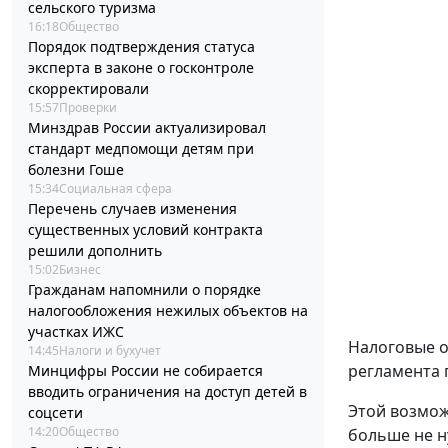
сельского туризма
16:18
Общество
Порядок подтверждения статуса
эксперта в законе о госконтроле
скорректировали
15:57
Проверки
Минздрав России актуализировал
стандарт медпомощи детям при
болезни Гоше
15:34
Социальная сфера
Перечень случаев изменения
существенных условий контракта
решили дополнить
15:02
Бизнес
Гражданам напомнили о порядке
налогообложения нежилых объектов на
участках ИЖС
Налоговые о
14:45
Налоги и бухучет
регламента 
Минцифры России не собирается
вводить ограничения на доступ детей в
Этой возмож
соцсети
14:20
Общество
больше не н