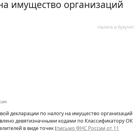
 на имущество организаций
к
Налоги и бухучет
.com
говой декларации по налогу на имущество организаций
твлено девятизначными кодами по Классификатору ОК
елителей в виде точек (
письмо ФНС России от 11