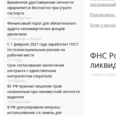
Временное удостоверение личности
организаци
оформляется бесплатно при утрате
паспорта
Разъяснено,
17:55
Общество
Финансовый порог для обязательного
Если у орга
аудита некоммерческих фондов
увеличили
17:36
Налоги и бухучет
С 1 февраля 2027 года заработает ГОСТ
по психосоциальным рискам на
ФНС Ро
рабочем месте
17:11
Труд
ликви
Срок согласования заключения
контракта с единственным
7 августа 2026
контрагентом сократили
16:55
Бизнес
ВС РФ признал лишение прав
незаконным при неизвестной личности
водителя
16:37
Транспорт
В РФ урегулировали вопросы
использования с/х земель для