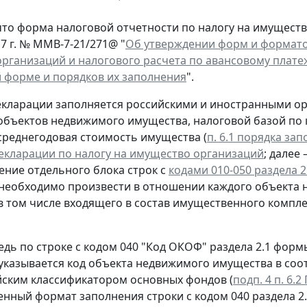
то форма налоговой отчетности по налогу на имущест
7 г. № ММВ-7-21/271@ "
Об утверждении форм и форматов
рганизаций и налогового расчета по авансовому плате
 форме и порядков их заполнения
".
декларации заполняется российскими и иностранными о
бъектов недвижимого имущества, налоговой базой по
среднегодовая стоимость имущества (
п. 6.1 порядка за
екларации по налогу на имущество организаций
; далее
ение отдельного блока строк с
кодами 010-050 раздела 2
необходимо произвести в отношении каждого объекта
в том числе входящего в состав имущественного компле
едь по строке с кодом 040 "Код ОКОФ" раздела 2.1 фор
указывается код объекта недвижимого имущества в соот
ским классификатором основных фондов (
подп. 4 п. 6.
нный формат заполнения строки с кодом 040 раздела 2