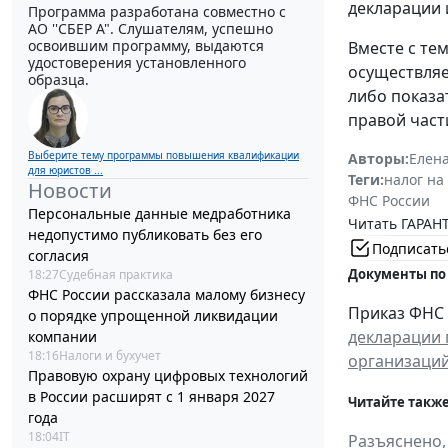
декларации и
Программа разработана совместно с
АО ''СБЕР А". Слушателям, успешно
освоившим программу, выдаются
Вместе с те
удостоверения установленного
осуществляет
образца.
либо показа
правой част
Выберите тему программы повышения квалификации
Авторы:
Елен
для юристов ...
Теги:
налог на
Новости
ФНС России
Персональные данные медработника
Читать ГАРАНТ
недопустимо публиковать без его
Подписать
согласия
Документы по
18:27
Судебная практика
ФНС России рассказала малому бизнесу
Приказ ФНС 
о порядке упрощенной ликвидации
декларации 
компании
18:16
Налоги и бухучет
организаций
Правовую охрану цифровых технологий
в России расширят с 1 января 2027
Читайте также
года
18:04
IT
Разъяснено,