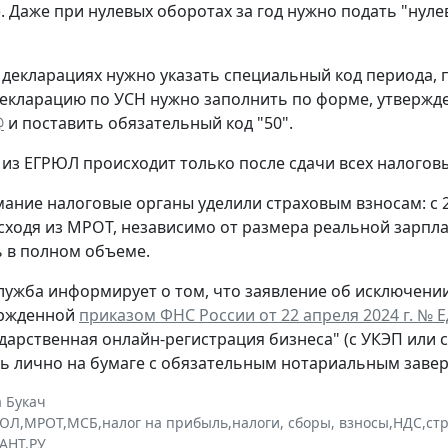
. Даже при нулевых оборотах за год нужно подать "нул
 декларациях нужно указать специальный код периода
екларацию по УСН нужно заполнить по форме, утверж
@
и поставить обязательный код "50".
из ЕГРЮЛ происходит только после сдачи всех налогов
ание налоговые органы уделили страховым взносам: с 
сходя из МРОТ, независимо от размера реальной зарпла
 в полном объеме.
лужба информирует о том, что заявление об исключени
ержденной
приказом ФНС России от 22 апреля 2024 г. № 
ударственная онлайн-регистрация бизнеса" (с УКЭП или 
ь лично на бумаге с обязательным нотариальным заве
 Букач
РЮЛ
,
МРОТ
,
МСБ
,
налог на прибыль
,
налоги, сборы, взносы
,
НДС
,
ст
АНТ.РУ