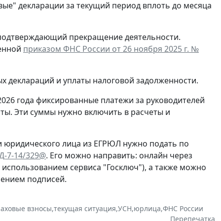
евые" декларации за текущий период вплоть до месяца
, подтверждающий прекращение деятельности.
денной
приказом ФНС России от 26 ноября 2025 г. №
ых деклараций и уплаты налоговой задолженности.
2026 года фиксированные платежи за руководителей
ты. Эти суммы нужно включить в расчеты и
и юридического лица из ЕГРЮЛ нужно подать по
ЕД-7-14/329@
. Его можно направить: онлайн через
с использованием сервиса "Госключ"), а также можно
рением подписей.
раховые взносы
,
текущая ситуация
,
УСН
,
юрлица
,
ФНС России
Перепечатка