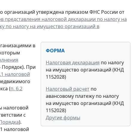
во организаций утверждена приказом ФНС России от
 представления налоговой декларации по налогу на
жу по налогу на имущество организаций в
рганизациями в
ФОРМА
 которым
полнения
Налоговая декларация
по налогу
 – Порядок). При
на имущество организаций (КНД
.1 налоговой
1152028)
 недвижимого
кса (
п. 6.2
Налоговый расчет
по
авансовому платежу по налогу
на имущество организаций (КНД
мы налоговой
1152028)
ветствии с
Другие формы
2 Порядка
).
.1 налоговой