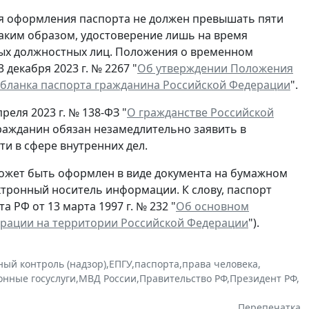
ля оформления паспорта не должен превышать пяти
Таким образом, удостоверение лишь на время
ых должностных лиц. Положения о временном
декабря 2023 г. № 2267 "
Об утверждении Положения
 бланка паспорта гражданина Российской Федерации
".
реля 2023 г. № 138-ФЗ "
О гражданстве Российской
гражданин обязан незамедлительно заявить в
и в сфере внутренних дел.
ожет быть оформлен в виде документа на бумажном
ектронный носитель информации. К слову, паспорт
 РФ от 13 марта 1997 г. № 232 "
Об основном
ерации на территории Российской Федерации
").
ный контроль (надзор)
,
ЕПГУ
,
паспорта
,
права человека
,
онные госуслуги
,
МВД России
,
Правительство РФ
,
Президент РФ
,
Перепечатка