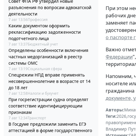
Совет ФПА РФ утвердил новые
разъяснения по вопросам адвокатской
При этом не
деятельности
рабочих дне
7 авг 13:56
Профессия
заменяет па
Каким документом оформить
удостоверен
реклассификацию задолженности
о паспорте 
подотчетного лица
7 авг 13:37
Бюджетный учет
Важно отмет
Определены особенности включения
Федерации
"
частных медорганизаций в реестр
системы ОМС
территориал
7 авг 13:19
Социальная сфера
Спецрежим НПД вправе применять
Напомним, ч
несовершеннолетние в возрасте от 14
носителе ил
до 18 лет
гражданина 
7 авг 12:58
Налоги и бухучет
документе, 
При госрегистрации судна определят
соответствие идентифицирующим
Авторы:
Миха
признакам
Теги:
2026
,
гос
7 авг 12:34
Транспорт
правопримен
В Госдуме предложили заменить ЕГЭ
Владимир Пут
аттестацией в форме государственного
Источник:
ГАР