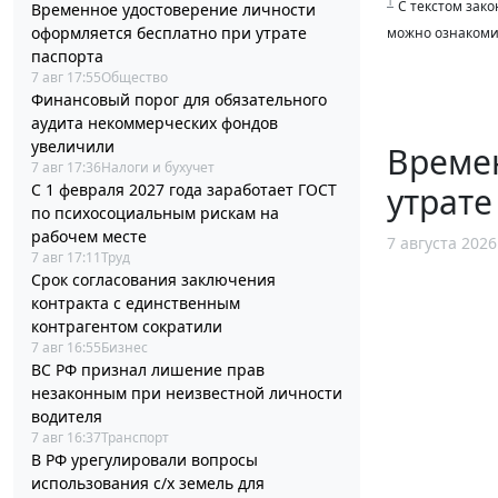
1
С текстом зако
Временное удостоверение личности
оформляется бесплатно при утрате
можно ознакоми
паспорта
7 авг 17:55
Общество
Финансовый порог для обязательного
аудита некоммерческих фондов
увеличили
Време
7 авг 17:36
Налоги и бухучет
утрате
С 1 февраля 2027 года заработает ГОСТ
по психосоциальным рискам на
рабочем месте
7 августа 2026
7 авг 17:11
Труд
Срок согласования заключения
контракта с единственным
контрагентом сократили
7 авг 16:55
Бизнес
ВС РФ признал лишение прав
незаконным при неизвестной личности
водителя
7 авг 16:37
Транспорт
В РФ урегулировали вопросы
использования с/х земель для