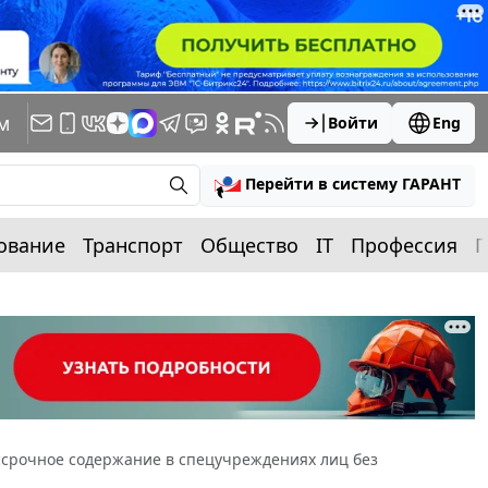
м
Войти
Eng
Перейти в систему ГАРАНТ
ование
Транспорт
Общество
IT
Профессия
П
ссрочное содержание в спецучреждениях лиц без