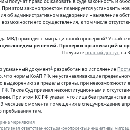
иды получат право обжаловать в суде законность и обо
 При этом законопроектом планируется установить но
ия об административном выдворении – выявление обсто
 возможности его осуществления, в том числе отсутстви
куда МВД приходит с миграционной проверкой? Узнайте
нциклопедии решений. Проверки организаций и п
Получите
полный доступ
на 3
1
о указанный документ
разработан во исполнение
Поста
, что нормы КоАП РФ, не устанавливающие предельного
 выдворению за пределы страны, при невозможности е
и РФ
. Также Суд признал неконституционным и отсутстви
нии. При этом КС РФ указал, что лица без гражданства
3 месяцев с момента помещения в спецучреждение впра
 пребывания там.
ерина Чернявская
ративная ответственность
,
законопроекты
,
инициативы
,
миграц