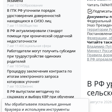
экзамена
Читать ГАРАНТ
7 авг 12:15
Образование
В ГПК РФ уточнили порядок
Подписать
удостоверения доверенностей
Документы п
Федеральный з
находящихся в СИЗО лиц
Указ Президен
7 авг 11:56
Общество
территории Р
В РФ актуализировали стандарт
Постановление
помощи при хронической сердечной
Федерации, о
недостаточности
Читайте такж
7 авг 11:40
Социальная сфера
Владимир Пут
Минюст Росси
Работодатели могут получить субсидии
Правила форм
при трудоустройстве одиноких
В РФ определ
родителей
7 авг 10:54
Труд
Процедуру заключения контракта по
итогам электронного запроса
В РФ у
котировок уточнят
7 авг 10:32
Бизнес
сельск
В РФ выпустили методичку по
соцзаказу и выбору КВР при обучении
7 августа 2026
госслужащих
Мы обрабатываем локальные данные
7 авг 10:04
Бюджетный учет
браузера и используем инструменты
Срок актуализации данных для