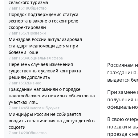
сельского туризма
7 авг 16:18
Общество
Порядок подтверждения статуса
эксперта в законе о госконтроле
скорректировали
7 авг 15:57
Проверки
Минздрав России актуализировал
стандарт медпомощи детям при
болезни Гоше
7 авг 15:34
Социальная сфера
Перечень случаев изменения
Россиянам н
существенных условий контракта
гражданина.
решили дополнить
выдается бе
7 авг 15:02
Бизнес
Гражданам напомнили о порядке
При замене 
налогообложения нежилых объектов на
получения н
участках ИЖС
официальном
7 авг 14:45
Налоги и бухучет
Минцифры России не собирается
В свою очер
вводить ограничения на доступ детей в
поездки и в
соцсети
7 авг 14:20
Общество
проезда к ме