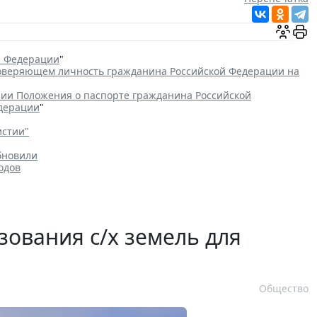
й Федерации
"
товеряющем личность гражданина Российской Федерации на
ии Положения о паспорте гражданина Российской
едерации
"
истии"
бновили
одов
зования с/х земель для
Общество