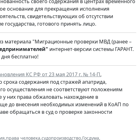
снованность своего содержания в центрах временного
вое основание для прекращения исполнения
ятельств, свидетельствующих об отсутствии
е государства, готового принять лицо.
 из материала "Миграционные проверки МВД (ранее –
редпринимателей"
интернет-версии системы ГАРАНТ.
 дня бесплатно!
новления КС РФ от 23 мая 2017 г. № 14-П
,
 срока содержания под стражей апатрида,
го осуществления не соответствуют положениям
е у них права обжаловать нахождение в
 еще до внесения необходимых изменений в КоАП по
ве обращаться в суд о проверке законности
ия
,
права человека
,
судопроизводство
,
Госдума
,