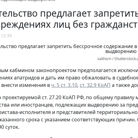
ельство предлагает запретит
чреждениях лиц без гражданс
 12:39
sakhorn / Shutterstock
ым кабмином законопроектом предполагается исключи
ниях апатридов и дать им право обжаловать в судебном
 внести изменения в
ч. 5 ст. 3.10
,
ст. 32.9 КоАП
а также доп
но проектируемой ст. 27.20 КоАП РФ, по общему правил
ства или иностранцев, подлежащих выдворению за предел
ристава-исполнителя и представителей территориальног
казанного срока с указанием соответствующих причин. О
0 суток.