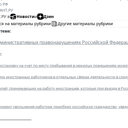
о РФ
АНТ.РУ
.РУ в
Новости
и
Дзен
ся на материалы рубрики
Другие материалы рубрики
 теме:
дминистративных правонарушениях Российской Федера
:
остановку на учет по месту пребывания в нежилых помещениях может
ю иностранных работников в отдельных сферах деятельности в след
ей, принимающих на работу иностранцев, которые при въезде в Росси
 момент увольнения работник приобрел российское гражданство, увед
________________