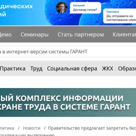
Демо
Семинары
Стать партнером
Клиента
Практика
Труд
Социальная сфера
ЖКХ
Образ
алитика
Новости
Правительство предлагает запретить бе
 подлежащих выдворению