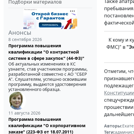
Также апатр
Подборки материалов
пребывания.
постановлен
фактической
Анонсы
К кому и 
8 сентября 2026
Программа повышения
ФМС)" в
"Э
квалификации "О контрактной
системе в сфере закупок" (44-ФЗ)"
Об актуальных изменениях в КС
узнаете, став участником программы,
Отметим, чт
разработанной совместно с АО ''СБЕР
признавшего
А". Слушателям, успешно освоившим
программу, выдаются удостоверения
подлежащего
установленного образца.
Конституци
спецучрежде
прошествии 
11 августа 2026
дальнейшего
Программа повышения
квалификации "О корпоративном
Авторы:
Екат
заказе" (223-ФЗ от 18.07.2011)
Теги:
админист