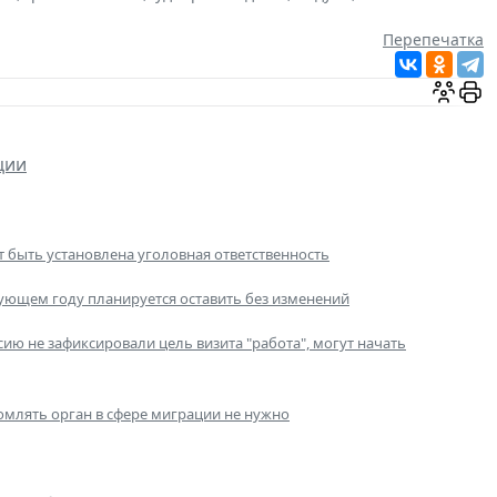
Перепечатка
ции
 быть установлена уголовная ответственность
ующем году планируется оставить без изменений
ю не зафиксировали цель визита "работа", могут начать
омлять орган в сфере миграции не нужно