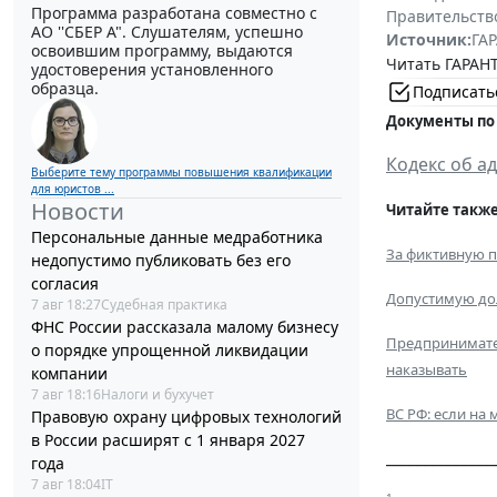
Программа разработана совместно с
Правительств
АО ''СБЕР А". Слушателям, успешно
Источник:
ГАР
освоившим программу, выдаются
Читать ГАРАНТ
удостоверения установленного
образца.
Подписать
Документы по
Кодекс об а
Выберите тему программы повышения квалификации
для юристов ...
Новости
Читайте также
Персональные данные медработника
За фиктивную п
недопустимо публиковать без его
согласия
Допустимую дол
7 авг 18:27
Судебная практика
ФНС России рассказала малому бизнесу
Предпринимател
о порядке упрощенной ликвидации
наказывать
компании
7 авг 18:16
Налоги и бухучет
ВС РФ: если на
Правовую охрану цифровых технологий
в России расширят с 1 января 2027
______________
года
7 авг 18:04
IT