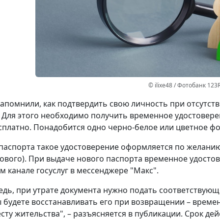
© ilixe48 / Фотобанк 123
апомнили, как подтвердить свою личность при отсутст
 Для этого необходимо получить временное удостовере
сплатно. Понадобится одно черно-белое или цветное фот
паспорта такое удостоверение оформляется по желанию 
ового). При выдаче нового паспорта временное удостов
 канале госуслуг в мессенджере "Макс".
едь, при утрате документа нужно подать соответствующ
ы будете восстанавливать его при возвращении – време
сту жительства", – разъясняется в публикации. Срок дей