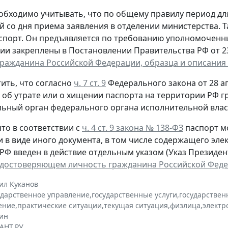
обходимо учитывать, что по общему правилу период д
й со дня приема заявления в отделении министерства. 
спорт. Он предъявляется по требованию уполномоченн
ии закреплены в Постановлении Правительства РФ от 23 
гражданина Российской Федерации, образца и описания
ить, что согласно
ч. 7 ст. 9
Федерального закона от 28 ап
, об утрате или о хищении паспорта на территории РФ 
ьный орган федерального органа исполнительной власт
то в соответствии с
ч. 4 ст. 9 закона № 138-ФЗ
паспорт м
и в виде иного документа, в том числе содержащего эл
РФ введен в действие отдельным указом (Указ Президента
удостоверяющем личность гражданина Российской Фед
ил Куканов
ударственное управление
,
государственные услуги
,
государствен
ение
,
практические ситуации
,
текущая ситуация
,
физлица
,
электр
ин
АНТ.РУ