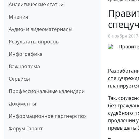
Аналитические статьи
Правит
Мнения
спецу
Аудио- и видеоматериалы
8 ноября 2017
Результаты опросов
Инфографика
Важная тема
Разработанн
спецучрежде
Сервисы
планируется
Профессиональные календари
Так, соглас
Документы
без граждан
судебного п
Информационное партнерство
продлении у
превышать 9
Форум Гарант