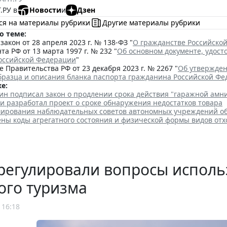
.РУ в
Новости
и
Дзен
ся на материалы рубрики
Другие материалы рубрики
о теме:
акон от 28 апреля 2023 г. № 138-ФЗ "
О гражданстве Российско
та РФ от 13 марта 1997 г. № 232 "
Об основном документе, удос
оссийской Федерации
"
 Правительства РФ от 23 декабря 2023 г. № 2267 "
Об утвержден
бразца и описания бланка паспорта гражданина Российской Ф
е:
ин подписал закон о продлении срока действия "гаражной амн
и разработал проект о сроке обнаружения недостатков товара
ирования наблюдательных советов автономных учреждений о
ены коды агрегатного состояния и физической формы видов отх
регулировали вопросы исполь
ого туризма
 16:18