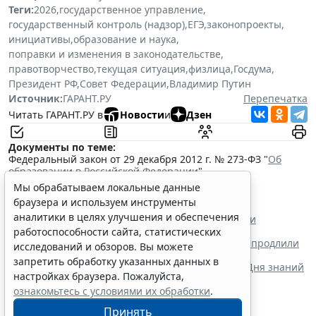
Теги:
2026
,
государственное управление
,
государственный контроль (надзор)
,
ЕГЭ
,
законопроекты
,
инициативы
,
образование и наука
,
поправки и изменения в законодательстве
,
правотворчество
,
текущая ситуация
,
физлица
,
Госдума
,
Президент РФ
,
Совет Федерации
,
Владимир Путин
Источник:
ГАРАНТ.РУ
Перепечатка
Читать ГАРАНТ.РУ в
Новости
и
Дзен
Документы по теме:
Федеральный закон от 29 декабря 2012 г. № 273-ФЗ "
Об
образовании в Российской Федерации
"
Читайте также:
Мы обрабатываем локальные данные
В РФ введут особый порядок закупок товаров для
браузера и используем инструменты
образовательных организаций
аналитики в целях улучшения и обеспечения
Регионам направили обновленные рекомендации
по организации внеурочной работы
работоспособности сайта, статистических
Срок действия правил поступления в техникумы продлили
исследований и обзоров. Вы можете
до 1 сентября 2032 года
запретить обработку указанных данных в
Минпросвещения России определило тематику Дня знаний
настройках браузера. Пожалуйста,
для школ и колледжей
ознакомьтесь с условиями их обработки
.
Принять