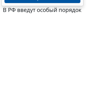
В РФ введут особый порядок
закупок товаров для
образовательных организаций
6 августа 2026 13:41
Образование
© davizro / Фотобанк 123RF.com