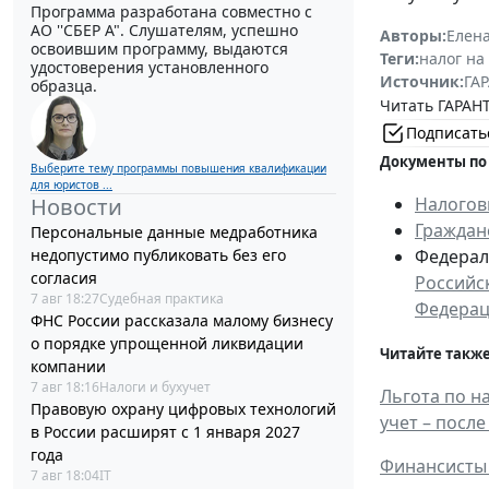
Программа разработана совместно с
АО ''СБЕР А". Слушателям, успешно
Авторы:
Елен
освоившим программу, выдаются
Теги:
налог на
удостоверения установленного
Источник:
ГАР
образца.
Читать ГАРАНТ
Подписать
Документы по
Выберите тему программы повышения квалификации
для юристов ...
Новости
Налогов
Граждан
Персональные данные медработника
недопустимо публиковать без его
Федераль
согласия
Российс
7 авг 18:27
Судебная практика
Федера
ФНС России рассказала малому бизнесу
о порядке упрощенной ликвидации
Читайте также
компании
7 авг 18:16
Налоги и бухучет
Льгота по н
Правовую охрану цифровых технологий
учет – после
в России расширят с 1 января 2027
года
Финансисты 
7 авг 18:04
IT