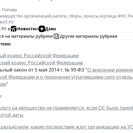
а Попова
 имущество организаций
,
налоги, сборы, взносы
,
юрлица
,
ФНС Ро
АНТ.РУ
.РУ в
Новости
и
Дзен
ся на материалы рубрики
Другие материалы рубрики
 теме:
ый кодекс Российской Федерации
ский кодекс Российской Федерации
ный закон от 5 мая 2014 г. № 99-ФЗ "
О внесении изменен
кой Федерации и о признании утратившими силу отдель
ции
"
:
алогу на имущество не применяется, если ОС было приоб
 этой даты
разъяснили, какие последствия ждут организацию на УС