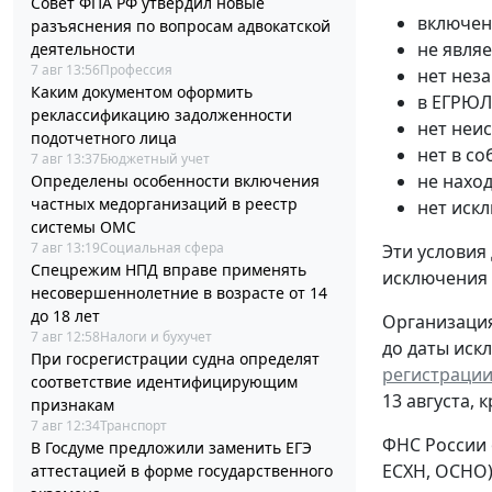
Совет ФПА РФ утвердил новые
включен
разъяснения по вопросам адвокатской
не явля
деятельности
7 авг 13:56
Профессия
нет нез
Каким документом оформить
в ЕГРЮЛ
реклассификацию задолженности
нет неи
подотчетного лица
нет в с
7 авг 13:37
Бюджетный учет
не нахо
Определены особенности включения
частных медорганизаций в реестр
нет иск
системы ОМС
7 авг 13:19
Социальная сфера
Эти условия
Спецрежим НПД вправе применять
исключения
несовершеннолетние в возрасте от 14
до 18 лет
Организация
7 авг 12:58
Налоги и бухучет
до даты иск
При госрегистрации судна определят
регистрации
соответствие идентифицирующим
13 августа, 
признакам
7 авг 12:34
Транспорт
ФНС России 
В Госдуме предложили заменить ЕГЭ
ЕСХН, ОСНО)
аттестацией в форме государственного