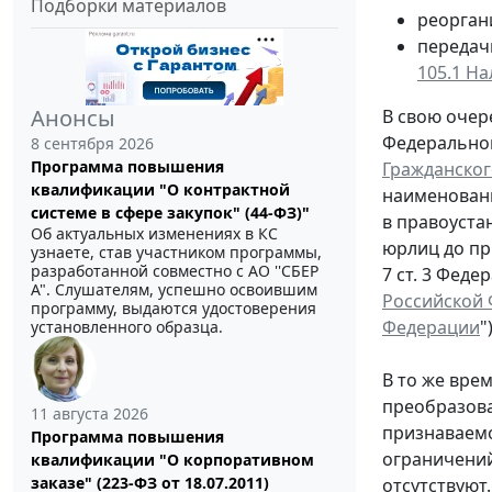
Подборки материалов
реорган
передач
105.1 На
Анонсы
В свою очер
Федеральног
8 сентября 2026
Программа повышения
Гражданског
квалификации "О контрактной
наименовани
системе в сфере закупок" (44-ФЗ)"
в правоуста
Об актуальных изменениях в КС
юрлиц до пр
узнаете, став участником программы,
разработанной совместно с АО ''СБЕР
7 ст. 3 Феде
А". Слушателям, успешно освоившим
Российской 
программу, выдаются удостоверения
Федерации
")
установленного образца.
В то же вре
преобразов
11 августа 2026
признаваемо
Программа повышения
ограничени
квалификации "О корпоративном
заказе" (223-ФЗ от 18.07.2011)
отсутствуют