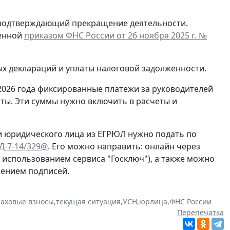
, подтверждающий прекращение деятельности.
денной
приказом ФНС России от 26 ноября 2025 г. №
ых деклараций и уплаты налоговой задолженности.
2026 года фиксированные платежи за руководителей
ты. Эти суммы нужно включить в расчеты и
и юридического лица из ЕГРЮЛ нужно подать по
ЕД-7-14/329@
. Его можно направить: онлайн через
с использованием сервиса "Госключ"), а также можно
рением подписей.
раховые взносы
,
текущая ситуация
,
УСН
,
юрлица
,
ФНС России
Перепечатка