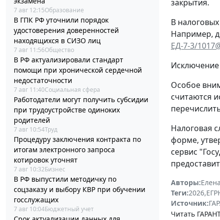
экзамена
закрытия.
7 авг 12:15
Образование
В ГПК РФ уточнили порядок
В налоговых
удостоверения доверенностей
Например, д
находящихся в СИЗО лиц
ЕД-7-3/1017
7 авг 11:56
Общество
В РФ актуализировали стандарт
Исключение 
помощи при хронической сердечной
недостаточности
Особое вним
7 авг 11:40
Социальная сфера
считаются и
Работодатели могут получить субсидии
перечислить
при трудоустройстве одиноких
родителей
Налоговая с
7 авг 10:54
Труд
Процедуру заключения контракта по
форме, утв
итогам электронного запроса
сервис "Гос
котировок уточнят
предоставит
7 авг 10:32
Бизнес
В РФ выпустили методичку по
Авторы:
Елена
соцзаказу и выбору КВР при обучении
Теги:
2026
,
ЕГ
госслужащих
Источник:
ГАР
7 авг 10:04
Бюджетный учет
Читать ГАРАНТ
Срок актуализации данных для