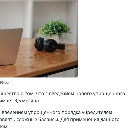
3RF.com
щество о том, что с введением нового упрощенного
мает 3,5 месяца.
С введением упрощенного порядка учредителям
авлять сложные балансы. Для применения данного
иям: