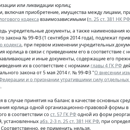
изации или ликвидации юрлиц;
и, включая приобретение, имущества между лицами, п
логового кодекса
взаимозависимыми (
п. 25 ст. 381 НК РФ
едь учредительные документы, а также наименования юр
о закона № 99-ФЗ (1 сентября 2014 года), подлежат пр
о кодекса
, при первом изменении учредительных докум
я юрлица в связи с приведением его в соответствие с
навливающие и иные документы, содержащие его прежн
иведения их в соответствие с нормами
главы 4 ГК РФ
дей
рального закона от 5 мая 2014 г. № 99-ФЗ "
О внесении изм
Федерации и о признании утратившими силу отдельных
.
мя в случае принятия на баланс в качестве основных ср
ания юрлица одной организационно-правовой формы в
го в соответствии со
ст. 57 ГК РФ
одной из форм реорга
й, установленных
абз. 2-3 п. 25 ст. 381 НК РФ
, при опреде
. Соответственно, ее применить нельзя.