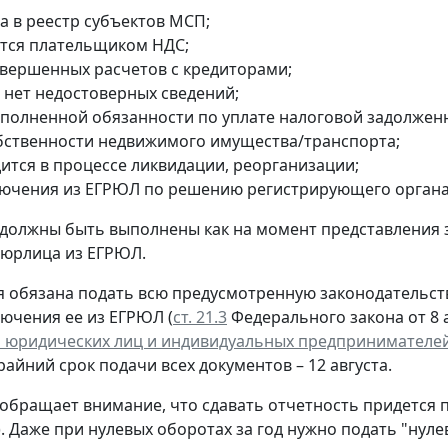
а в реестр субъектов МСП;
ется плательщиком НДС;
авершенных расчетов с кредиторами;
 нет недостоверных сведений;
сполненной обязанности по уплате налоговой задолжен
обственности недвижимого имущества/транспорта;
дится в процессе ликвидации, реорганизации;
лючения из ЕГРЮЛ по решению регистрирующего органа
 должны быть выполнены как на момент представления 
 юрлица из ЕГРЮЛ.
 обязана подать всю предусмотренную законодательств
лючения ее из ЕГРЮЛ (
ст. 21.3
Федерального закона от 8 а
 юридических лиц и индивидуальных предпринимателе
крайний срок подачи всех документов – 12 августа.
обращает внимание, что сдавать отчетность придется 
. Даже при нулевых оборотах за год нужно подать "нул