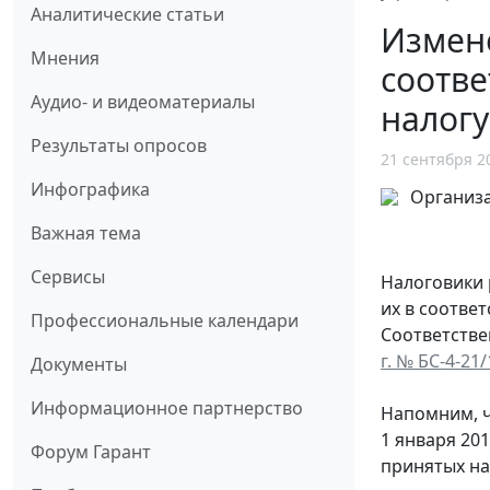
Аналитические статьи
Измен
Мнения
соотве
Аудио- и видеоматериалы
налогу
Результаты опросов
21 сентября 2
Инфографика
Важная тема
Сервисы
Налоговики 
их в соотве
Профессиональные календари
Соответстве
г. № БС-4-21
Документы
Информационное партнерство
Напомним, ч
1 января 20
Форум Гарант
принятых на 