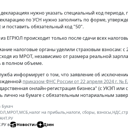
 декларациях нужно указать специальный код периода
екларацию по УСН нужно заполнить по форме, утверж
@
и поставить обязательный код "50".
из ЕГРЮЛ происходит только после сдачи всех налогов
ание налоговые органы уделили страховым взносам: с 
сходя из МРОТ, независимо от размера реальной зарпла
 в полном объеме.
лужба информирует о том, что заявление об исключени
ержденной
приказом ФНС России от 22 апреля 2024 г. № 
ударственная онлайн-регистрация бизнеса" (с УКЭП или 
ь лично на бумаге с обязательным нотариальным заве
 Букач
РЮЛ
,
МРОТ
,
МСБ
,
налог на прибыль
,
налоги, сборы, взносы
,
НДС
,
ст
АНТ.РУ
.РУ в
Новости
и
Дзен