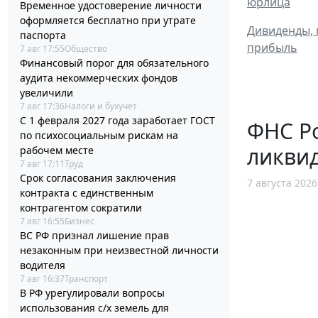
юрлица
Временное удостоверение личности
оформляется бесплатно при утрате
Дивиденды, 
паспорта
прибыль
7 авг 17:55
Общество
Финансовый порог для обязательного
аудита некоммерческих фондов
увеличили
7 авг 17:36
Налоги и бухучет
С 1 февраля 2027 года заработает ГОСТ
ФНС Ро
по психосоциальным рискам на
ликви
рабочем месте
7 авг 17:11
Труд
Срок согласования заключения
7 августа 2026
контракта с единственным
контрагентом сократили
7 авг 16:55
Бизнес
ВС РФ признал лишение прав
незаконным при неизвестной личности
водителя
7 авг 16:37
Транспорт
В РФ урегулировали вопросы
использования с/х земель для