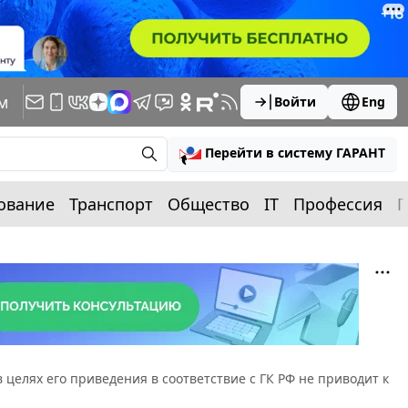
м
Войти
Eng
Перейти в систему ГАРАНТ
ование
Транспорт
Общество
IT
Профессия
П
елях его приведения в соответствие с ГК РФ не приводит к