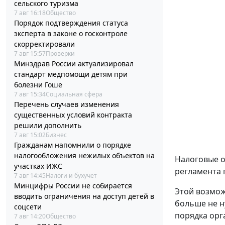
сельского туризма
7 авг 16:18
Общество
Порядок подтверждения статуса
эксперта в законе о госконтроле
скорректировали
7 авг 15:57
Проверки
Минздрав России актуализировал
стандарт медпомощи детям при
болезни Гоше
7 авг 15:34
Социальная сфера
Перечень случаев изменения
существенных условий контракта
решили дополнить
7 авг 15:02
Бизнес
Гражданам напомнили о порядке
налогообложения нежилых объектов на
Налоговые о
участках ИЖС
регламента 
7 авг 14:45
Налоги и бухучет
Минцифры России не собирается
Этой возмож
вводить ограничения на доступ детей в
больше не н
соцсети
порядка орг
7 авг 14:20
Общество