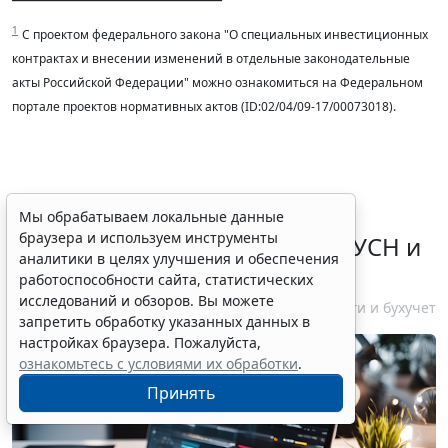
1
С проектом федерального закона "
О специальных инвестиционных
контрактах и внесении изменений в отдельные законодательные
акты Российской Федерации" можно ознакомиться на Федеральном
портале проектов нормативных актов (ID:02/04/09-17/00073018).
Туристический налог не
Мы обрабатываем локальные данные
браузера и используем инструменты
учитывается в доходах при АУСН и
аналитики в целях улучшения и обеспечения
не включается в расходы
работоспособности сайта, статистических
исследований и обзоров. Вы можете
10 августа 2026 18:16
Налоги и бухучет
запретить обработку указанных данных в
настройках браузера. Пожалуйста,
ознакомьтесь с условиями их обработки
.
Принять