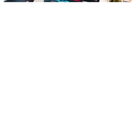
©alexaldo / Фотобанк 123RF.com
Налоговая служба в письме от 30 июля 2026 г. №
СД-36-3/6564@ "
Об исключении из доходов на
АвтоУСН сумм туристического налога
", а также на
своем сайте отмечает, что суммы туристического
налога могут быть исключены из состава доходов
при применении АвтоУСН. Плательщиками
турналога признаются организации и физлица,
оказывающие услуги по предоставлению мест для
временного проживания (
ст. 418.2 Налогового
кодекса РФ
).
При определении объекта налогообложения по