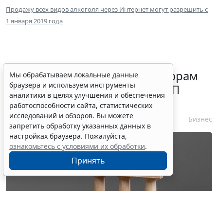
Продажу всех видов алкоголя через Интернет могут разрешить с
1 января 2019 года
ЦБ РФ рекомендовал кредиторам
Мы обрабатываем локальные данные
браузера и используем инструменты
реструктурировать долги МСП
аналитики в целях улучшения и обеспечения
после атак на склады
работоспособности сайта, статистических
исследований и обзоров. Вы можете
10 августа 2026 16:54
Бизнес
запретить обработку указанных данных в
настройках браузера. Пожалуйста,
ознакомьтесь с условиями их обработки
.
Принять