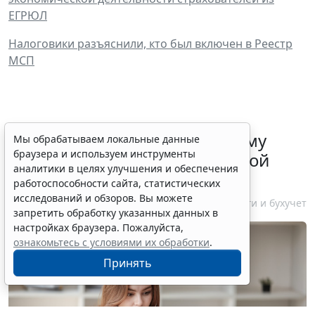
ЕГРЮЛ
Налоговики разъяснили, кто был включен в Реестр
МСП
ФНС России рассказала малому
Мы обрабатываем локальные данные
браузера и используем инструменты
бизнесу о порядке упрощенной
аналитики в целях улучшения и обеспечения
ликвидации компании
работоспособности сайта, статистических
исследований и обзоров. Вы можете
7 августа 2026 18:16
Налоги и бухучет
запретить обработку указанных данных в
настройках браузера. Пожалуйста,
ознакомьтесь с условиями их обработки
.
Принять