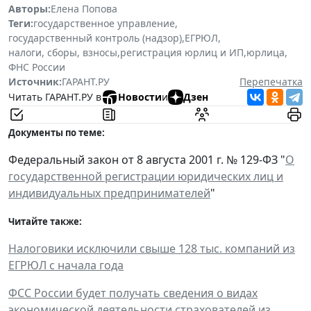
Авторы:
Елена Попова
Теги:
государственное управление
,
государственный контроль (надзор)
,
ЕГРЮЛ
,
налоги, сборы, взносы
,
регистрация юрлиц и ИП
,
юрлица
,
ФНС России
Источник:
ГАРАНТ.РУ
Перепечатка
Читать ГАРАНТ.РУ в
Новости
и
Дзен
Документы по теме:
Федеральный закон от 8 августа 2001 г. № 129-ФЗ "
О
государственной регистрации юридических лиц и
индивидуальных предпринимателей
"
Читайте также:
Налоговики исключили свыше 128 тыс. компаний из
ЕГРЮЛ с начала года
ФСС России будет получать сведения о видах
экономической деятельности страхователей из