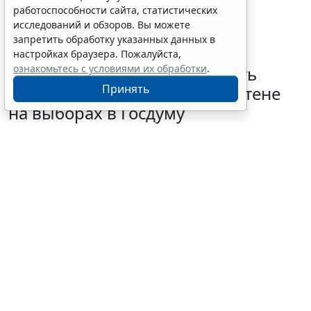
работоспособности сайта, статистических
исследований и обзоров. Вы можете
запретить обработку указанных данных в
настройках браузера. Пожалуйста,
ознакомьтесь с условиями их обработки
.
В РФ определили очередность
Принять
размещения партий в бюллетене
на выборах в Госдуму
5 августа 2026 18:35
Общество