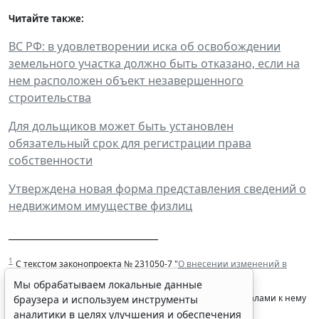
Читайте также:
ВС РФ: в удовлетворении иска об освобождении
земельного участка должно быть отказано, если на
нем расположен объект незавершенного
строительства
Для дольщиков может быть установлен
обязательный срок для регистрации права
собственности
Утверждена новая форма представления сведений о
недвижимом имуществе физлиц
______________________________
1
С текстом законопроекта № 231050-7 "
О внесении изменений в
Федеральный закон от 13 июля 2015 года № 218-ФЗ "О
Мы обрабатываем локальные данные
государственной регистрации недвижимости
" и материалами к нему
браузера и используем инструменты
аналитики в целях улучшения и обеспечения
можно ознакомиться на официальном сайте Госдумы.