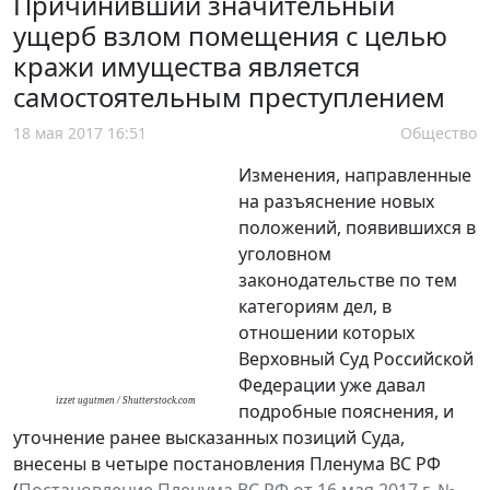
Причинивший значительный
ущерб взлом помещения с целью
кражи имущества является
самостоятельным преступлением
18 мая 2017 16:51
Общество
Изменения, направленные
на разъяснение новых
положений, появившихся в
уголовном
законодательстве по тем
категориям дел, в
отношении которых
Верховный Суд Российской
Федерации уже давал
izzet ugutmen / Shutterstock.com
подробные пояснения, и
уточнение ранее высказанных позиций Суда,
внесены в четыре постановления Пленума ВС РФ
(
Постановление Пленума ВС РФ от 16 мая 2017 г. №