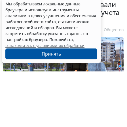
Депутаты Госдумы инициировали
Мы обрабатываем локальные данные
браузера и используем инструменты
ужесточение миграционного учета
аналитики в целях улучшения и обеспечения
в регионах
работоспособности сайта, статистических
исследований и обзоров. Вы можете
6 августа 2026 17:20
Общество
запретить обработку указанных данных в
настройках браузера. Пожалуйста,
ознакомьтесь с условиями их обработки
.
Принять
© haritonoff / Фотобанк 123RF.com
Группа законодателей во главе с
Леонидом
Слуцким
внесла на рассмотрение нижней палаты