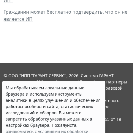
Гражданин может бесплатно подтвердить, что он не
является ИП
© ООО "НПП "ГАРАНТ-СЕРВИС", 2026. Система ГАРАНТ
выпускается с 1990 года. Компания "Гарант" и ее партнеры
Мы обрабатываем локальные данные
являются участниками Российской ассоциации правовой
браузера и используем инструменты
информации ГАРАНТ.
аналитики в целях улучшения и обеспечения
Портал ГАРАНТ.РУ зарегистрирован в качестве сетевого
работоспособности сайта, статистических
издания Федеральной службой по надзору в сфере
исследований и обзоров. Вы можете
связи,информационных технологий и массовых
запретить обработку указанных данных в
коммуникаций (Роскомнадзором), Эл № ФС77-58365 от 18
настройках браузера. Пожалуйста,
июня 2014 года.
ознакомьтесь с условиями их обработки
.