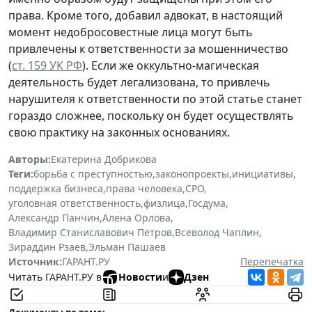
права. Кроме того, добавил адвокат, в настоящий
момент недобросовестные лица могут быть
привлечены к ответственности за мошенничество
(
ст. 159 УК РФ
). Если же оккультно-магическая
деятельность будет легализована, то привлечь
нарушителя к ответственности по этой статье станет
гораздо сложнее, поскольку он будет осуществлять
свою практику на законных основаниях.
Авторы:
Екатерина Добрикова
Теги:
борьба с преступностью
,
законопроекты
,
инициативы
,
поддержка бизнеса
,
права человека
,
СРО
,
уголовная ответственность
,
физлица
,
Госдума
,
Александр Панчин
,
Алена Орлова
,
Владимир Станиславович Петров
,
Всеволод Чаплин
,
Зираддин Рзаев
,
Эльман Пашаев
Источник:
ГАРАНТ.РУ
Перепечатка
Читать ГАРАНТ.РУ в
Новости
и
Дзен