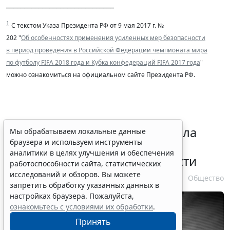
______________________________
1
С текстом Указа Президента РФ от 9 мая 2017 г. №
202 "
Об особенностях применения усиленных мер безопасности
в период проведения в Российской Федерации чемпионата мира
по футболу FIFA 2018 года и Кубка конфедераций FIFA 2017 года
"
можно ознакомиться на официальном сайте Президента РФ.
Президент РФ уточнил правила
Мы обрабатываем локальные данные
браузера и используем инструменты
зачета срока службы при
аналитики в целях улучшения и обеспечения
самовольном оставлении части
работоспособности сайта, статистических
исследований и обзоров. Вы можете
10 августа 2026 13:24
Общество
запретить обработку указанных данных в
настройках браузера. Пожалуйста,
ознакомьтесь с условиями их обработки
.
Принять