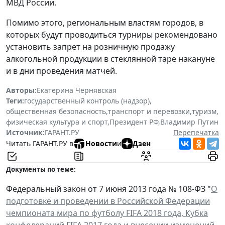
МВД России.
Помимо этого, региональным властям городов, в
которых будут проводиться турниры рекомендовано
установить запрет на розничную продажу
алкогольной продукции в стеклянной таре накануне
и в дни проведения матчей.
Авторы:
Екатерина Чернявская
Теги:
государственный контроль (надзор)
,
общественная безопасность
,
транспорт и перевозки
,
туризм
,
физическая культура и спорт
,
Президент РФ
,
Владимир Путин
Источник:
ГАРАНТ.РУ
Перепечатка
Читать ГАРАНТ.РУ в
Новости
и
Дзен
Документы по теме:
Федеральный закон от 7 июня 2013 года № 108-ФЗ "
О
подготовке и проведении в Российской Федерации
чемпионата мира по футболу FIFA 2018 года, Кубка
конфедераций FIFA 2017 года и внесении изменений