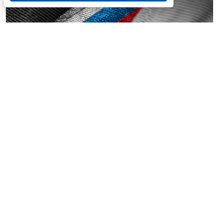
© butenkow / Фотобанк 123RF.com
Поправки касаются изменения порядка в части
сокращения засчитываемого периода времени
отсутствия в воинской части или на другом месте
несения службы без уважительных причин с десяти
до двух суток. То есть в срок службы не включается
время самовольного оставления части свыше двух
дней. Такой же период предусмотрен и для
контрактников (Указ Президента Российской
Федерации от 6 августа 2026 г. № 569 "
О внесении
изменений в Положение о порядке прохождения