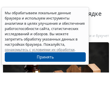
Гражданам напомнили о порядке
Мы обрабатываем локальные данные
браузера и используем инструменты
налогообложения нежилых
аналитики в целях улучшения и обеспечения
объектов на участках ИЖС
работоспособности сайта, статистических
исследований и обзоров. Вы можете
7 августа 2026 14:45
Налоги и бухучет
запретить обработку указанных данных в
настройках браузера. Пожалуйста,
ознакомьтесь с условиями их обработки
.
Принять
© olgaddemina / Фотобанк 123RF.com