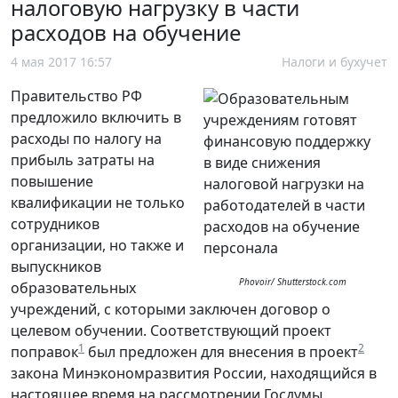
налоговую нагрузку в части
расходов на обучение
4 мая 2017 16:57
Налоги и бухучет
Правительство РФ
предложило включить в
расходы по налогу на
прибыль затраты на
повышение
квалификации не только
сотрудников
организации, но также и
выпускников
Phovoir/ Shutterstock.com
образовательных
учреждений, с которыми заключен договор о
целевом обучении. Соответствующий проект
1
2
поправок
был предложен для внесения в проект
закона Минэкономразвития России, находящийся в
настоящее время на рассмотрении Госдумы.