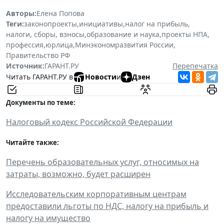
Авторы:
Елена Попова
Теги:
законопроекты
,
инициативы
,
налог на прибыль
,
налоги, сборы, взносы
,
образование и наука
,
проекты НПА
,
профессия
,
юрлица
,
Минэкономразвития России
,
Правительство РФ
Источник:
ГАРАНТ.РУ
Перепечатка
Читать ГАРАНТ.РУ в
Новости
и
Дзен
Документы по теме:
Налоговый кодекс Российской Федерации
Читайте также:
Перечень образовательных услуг, относимых на
затраты, возможно, будет расширен
Исследовательским корпоративным центрам
предоставили льготы по НДС, налогу на прибыль и
налогу на имущество