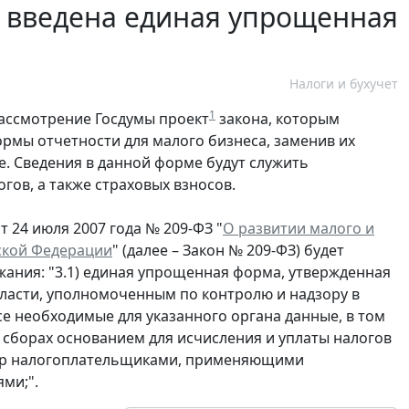
т введена единая упрощенная
Налоги и бухучет
1
рассмотрение Госдумы проект
закона, которым
рмы отчетности для малого бизнеса, заменив их
. Сведения в данной форме будут служить
гов, а также страховых взносов.
т 24 июля 2007 года № 209-ФЗ "
О развитии малого и
ской Федерации
" (далее – Закон № 209-ФЗ) будет
ания: "3.1) единая упрощенная форма, утвержденная
асти, уполномоченным по контролю и надзору в
се необходимые для указанного органа данные, в том
и сборах основанием для исчисления и уплаты налогов
нтр налогоплательщиками, применяющими
ми;".