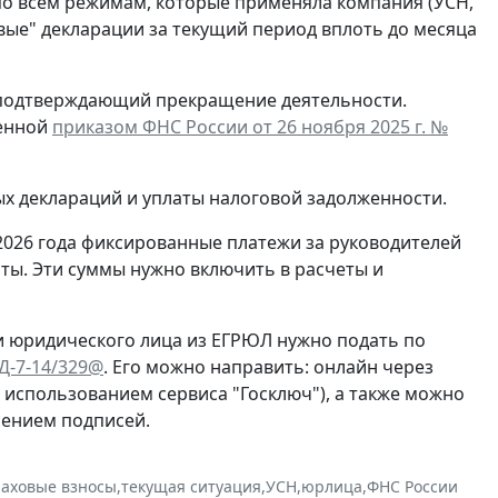
по всем режимам, которые применяла компания (УСН,
евые" декларации за текущий период вплоть до месяца
, подтверждающий прекращение деятельности.
денной
приказом ФНС России от 26 ноября 2025 г. №
ых деклараций и уплаты налоговой задолженности.
2026 года фиксированные платежи за руководителей
ты. Эти суммы нужно включить в расчеты и
и юридического лица из ЕГРЮЛ нужно подать по
ЕД-7-14/329@
. Его можно направить: онлайн через
с использованием сервиса "Госключ"), а также можно
рением подписей.
раховые взносы
,
текущая ситуация
,
УСН
,
юрлица
,
ФНС России