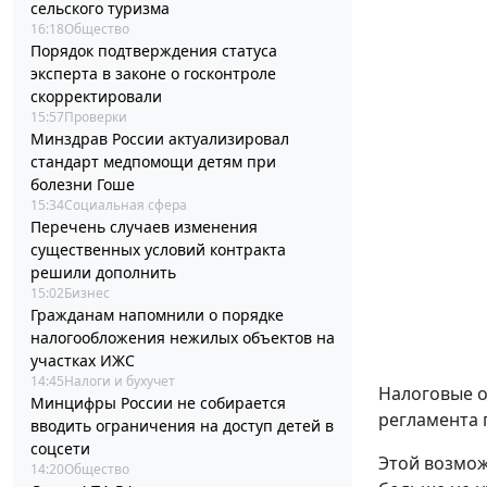
сельского туризма
16:18
Общество
Порядок подтверждения статуса
эксперта в законе о госконтроле
скорректировали
15:57
Проверки
Минздрав России актуализировал
стандарт медпомощи детям при
болезни Гоше
15:34
Социальная сфера
Перечень случаев изменения
существенных условий контракта
решили дополнить
15:02
Бизнес
Гражданам напомнили о порядке
налогообложения нежилых объектов на
участках ИЖС
14:45
Налоги и бухучет
Налоговые о
Минцифры России не собирается
регламента 
вводить ограничения на доступ детей в
соцсети
Этой возмож
14:20
Общество