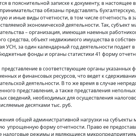
тся в пояснительной записке к документу, в настоящее 
принимательства обязаны представлять бухгалтерскую,
кую и иные виды отчетности, в том числе отчетность в 
ствляемой экономической деятельности. Так, субъект м
тельства – организация, имеющая наемных работников
го средства, объект недвижимого имущества в собстве
 УСН, за один календарный год деятельности подает в
бюджетные фонды и органы статистики 41 форму отчетн
м представление в соответствующие органы указанных 
менных и финансовых ресурсов, что ведет к сдерживани
тельской деятельности. В то же время в случае непред
нного представления, а также представления неполных 
ых сведений, необходимых для осуществления налогово
исляемые десятками тыс. руб.
жения общей административной нагрузки на субъекты 
ую упрощенную форму отчетности. Право ее предоста
е налоговые режимы и являющиеся микропредприятиям