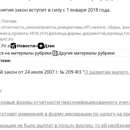
нятия закон вступит в силу с 1 января 2018 года.
а Попова
и отчетность
,
законопроекты
,
инициативы
,
ИП
,
налоги, сборы, вз
знеса
,
проекты НПА
,
УСН
,
физлица
,
формы документов
,
юрлица
,
Го
АНТ.РУ
.РУ в
Новости
и
Дзен
ся на материалы рубрики
Другие материалы рубрики
 теме:
закон от 24 июля 2007 г. № 209-ФЗ "
О развитии малого
:
новые формы отчетности персонифицированного учета
готовят изменения в форму декларации по налогу на п
низации не было выплат в пользу физлиц, то ей необход