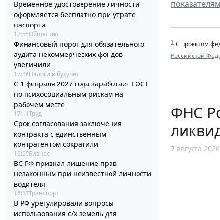
показателя
Временное удостоверение личности
оформляется бесплатно при утрате
______________
паспорта
17:55
Общество
1
Финансовый порог для обязательного
С проектом фе
аудита некоммерческих фондов
Российской Фед
увеличили
17:36
Налоги и бухучет
С 1 февраля 2027 года заработает ГОСТ
по психосоциальным рискам на
рабочем месте
ФНС Ро
17:11
Труд
Срок согласования заключения
ликви
контракта с единственным
контрагентом сократили
7 августа 2026
16:55
Бизнес
ВС РФ признал лишение прав
незаконным при неизвестной личности
водителя
16:37
Транспорт
В РФ урегулировали вопросы
использования с/х земель для