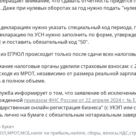
обращает внимание, что сдавать отчетность придется 
. Даже при нулевых оборотах за год нужно подать "нул
 декларациях нужно указать специальный код периода
екларацию по УСН нужно заполнить по форме, утверж
@
и поставить обязательный код "50".
из ЕГРЮЛ происходит только после сдачи всех налогов
ание налоговые органы уделили страховым взносам: с 
сходя из МРОТ, независимо от размера реальной зарпла
 в полном объеме.
лужба информирует о том, что заявление об исключени
ержденной
приказом ФНС России от 22 апреля 2024 г. № 
ударственная онлайн-регистрация бизнеса" (с УКЭП или 
ь лично на бумаге с обязательным нотариальным заве
 Букач
РЮЛ
,
МРОТ
,
МСБ
,
налог на прибыль
,
налоги, сборы, взносы
,
НДС
,
ст