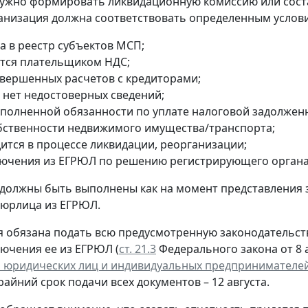
ужно формировать ликвидационную комиссию или сост
анизация должна соответствовать определенным услов
а в реестр субъектов МСП;
ется плательщиком НДС;
авершенных расчетов с кредиторами;
 нет недостоверных сведений;
сполненной обязанности по уплате налоговой задолжен
обственности недвижимого имущества/транспорта;
дится в процессе ликвидации, реорганизации;
лючения из ЕГРЮЛ по решению регистрирующего органа
 должны быть выполнены как на момент представления 
 юрлица из ЕГРЮЛ.
 обязана подать всю предусмотренную законодательств
лючения ее из ЕГРЮЛ (
ст. 21.3
Федерального закона от 8 а
 юридических лиц и индивидуальных предпринимателе
крайний срок подачи всех документов – 12 августа.