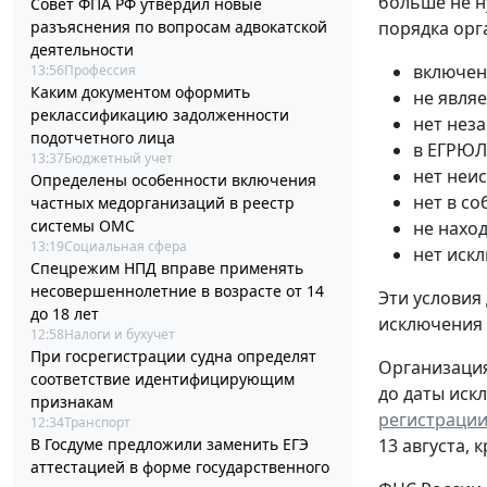
больше не н
Совет ФПА РФ утвердил новые
порядка орг
разъяснения по вопросам адвокатской
деятельности
включен
13:56
Профессия
Каким документом оформить
не явля
реклассификацию задолженности
нет нез
подотчетного лица
в ЕГРЮЛ
13:37
Бюджетный учет
нет неи
Определены особенности включения
нет в с
частных медорганизаций в реестр
системы ОМС
не нахо
13:19
Социальная сфера
нет иск
Спецрежим НПД вправе применять
несовершеннолетние в возрасте от 14
Эти условия
до 18 лет
исключения
12:58
Налоги и бухучет
При госрегистрации судна определят
Организация
соответствие идентифицирующим
до даты иск
признакам
регистрации
12:34
Транспорт
13 августа, 
В Госдуме предложили заменить ЕГЭ
аттестацией в форме государственного