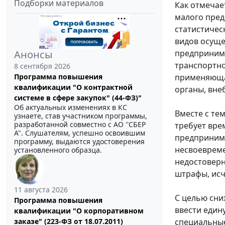
Подборки материалов
Как отмечае
малого пред
статистичес
видов осуще
предпринима
Анонсы
транспортно
8 сентября 2026
применяющая
Программа повышения
квалификации "О контрактной
органы, вне
системе в сфере закупок" (44-ФЗ)"
Об актуальных изменениях в КС
Вместе с те
узнаете, став участником программы,
разработанной совместно с АО ''СБЕР
требует вре
А". Слушателям, успешно освоившим
предпринима
программу, выдаются удостоверения
несвоевреме
установленного образца.
недостоверн
штрафы, исч
11 августа 2026
С целью сни
Программа повышения
ввести един
квалификации "О корпоративном
специальны
заказе" (223-ФЗ от 18.07.2011)