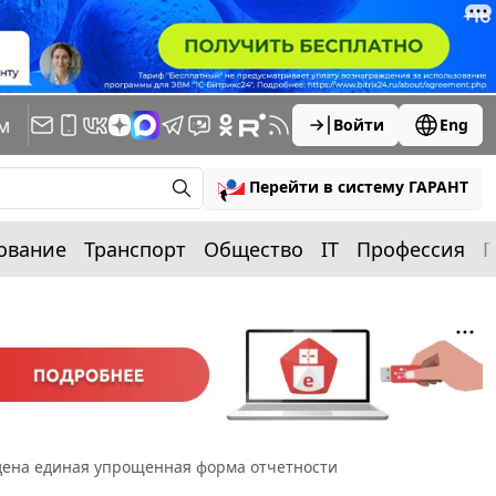
м
Войти
Eng
Перейти в систему ГАРАНТ
ование
Транспорт
Общество
IT
Профессия
П
едена единая упрощенная форма отчетности