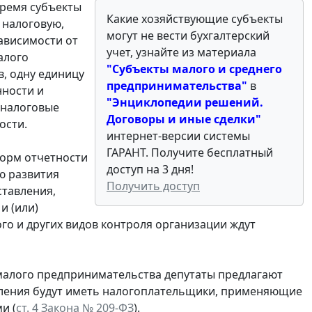
время субъекты
Какие хозяйствующие субъекты
 налоговую,
могут не вести бухгалтерский
зависимости от
учет, узнайте из материала
алого
"Субъекты малого и среднего
, одну единицу
предпринимательства
"
в
нности и
"
Энциклопедии решений.
 налоговые
Договоры и иные сделки
"
ости.
интернет-версии системы
ГАРАНТ. Получите бесплатный
форм отчетности
доступ на 3 дня!
ю развития
Получить доступ
ставления,
и (или)
го и других видов контроля организации ждут
малого предпринимательства депутаты предлагают
вления будут иметь налогоплательщики, применяющие
и (
ст. 4 Закона № 209-ФЗ
).