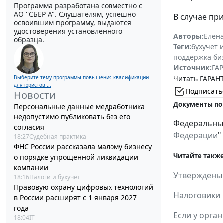
Программа разработана совместно с
АО ''СБЕР А". Слушателям, успешно
В случае при
освоившим программу, выдаются
удостоверения установленного
Авторы:
Елен
образца.
Теги:
бухучет 
поддержка би
Источник:
ГАР
Читать ГАРАНТ
Выберите тему программы повышения квалификации
для юристов ...
Подписать
Новости
Документы по
Персональные данные медработника
недопустимо публиковать без его
Федеральный 
согласия
Федерации
"
18:27
Судебная практика
ФНС России рассказала малому бизнесу
Читайте также
о порядке упрощенной ликвидации
компании
Утверждены 
18:16
Налоги и бухучет
Правовую охрану цифровых технологий
Налоговики 
в России расширят с 1 января 2027
года
Если у орга
18:04
IT