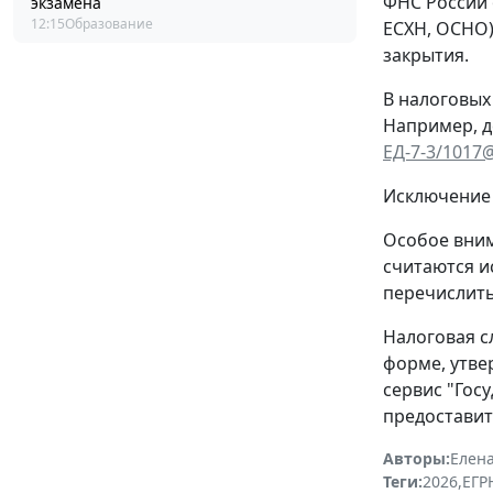
ФНС России 
экзамена
12:15
Образование
ЕСХН, ОСНО)
закрытия.
В налоговых
Например, д
ЕД-7-3/1017
Исключение 
Особое вним
считаются и
перечислить
Налоговая с
форме, утв
сервис "Гос
предоставит
Авторы:
Елена
Теги:
2026
,
ЕГ