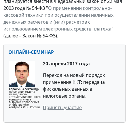
планируется внести в Федеральный закон от 22 мая
2003 года № 54-ФЗ "
О применении контрольно-
кассовой техники при осуществлении наличных
денежных расчетов и (или) расчетов с
использованием электронных средств платежа
"
(далее – Закон № 54-ФЗ).
ОНЛАЙН-СЕМИНАР
20 апреля 2017 года
Переход на новый порядок
применения ККТ: передача
фискальных данных в
Сорокин Александр
,
начальник отдела
методологии
налоговые органы.
автоматизированного
контроля учета
выручки Управления
оперативного
Принять участие
контроля ФНС России