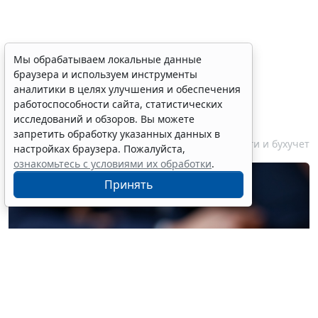
Финансовый порог для
Мы обрабатываем локальные данные
браузера и используем инструменты
обязательного аудита
аналитики в целях улучшения и обеспечения
некоммерческих фондов
работоспособности сайта, статистических
увеличили
исследований и обзоров. Вы можете
запретить обработку указанных данных в
7 августа 2026 17:36
Налоги и бухучет
настройках браузера. Пожалуйста,
ознакомьтесь с условиями их обработки
.
Принять