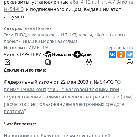
реквизиты, установленные
абз. 4-12 п. 1 ст. 4.7 Закона
№ 54-ФЗ
, и подписанного лицом, выдавшим этот
документ.
Авторы:
Елена Попова
Теги:
ЕНВД
,
законопроекты
,
ИП
,
ККТ
,
налоги, сборы, взносы
,
проекты НПА
,
ПСН
,
юрлица
,
Госдума
Источник:
ГАРАНТ.РУ
Перепечатка
Читать ГАРАНТ.РУ в
Новости
и
Дзен
Документы по теме:
Федеральный закон от 22 мая 2003 г. № 54-ФЗ "
О
применении контрольно-кассовой техники при
осуществлении наличных денежных расчетов и (или)
расчетов с использованием электронных средств
платежа
"
Читайте также:
Налоговики не будут вести учет устаревшей