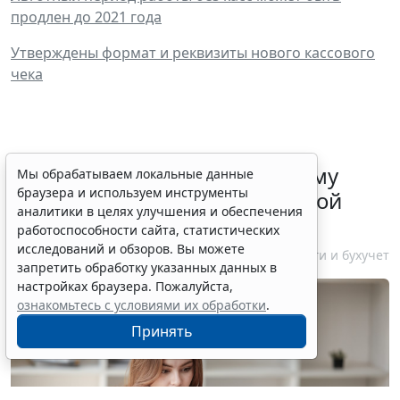
продлен до 2021 года
Утверждены формат и реквизиты нового кассового
чека
ФНС России рассказала малому
Мы обрабатываем локальные данные
браузера и используем инструменты
бизнесу о порядке упрощенной
аналитики в целях улучшения и обеспечения
ликвидации компании
работоспособности сайта, статистических
исследований и обзоров. Вы можете
7 августа 2026 18:16
Налоги и бухучет
запретить обработку указанных данных в
настройках браузера. Пожалуйста,
ознакомьтесь с условиями их обработки
.
Принять