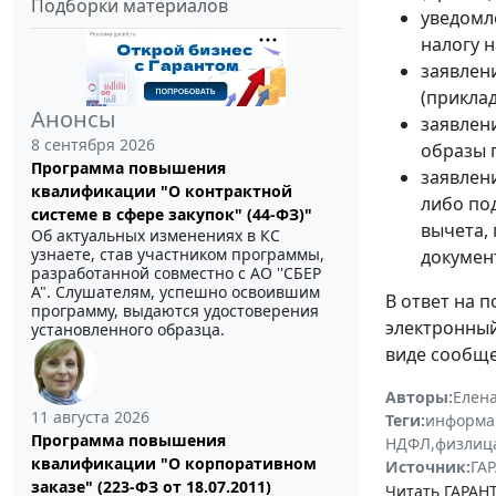
Подборки материалов
уведомл
налогу 
заявлен
(прикла
Анонсы
заявлен
8 сентября 2026
образы 
Программа повышения
заявлен
квалификации "О контрактной
либо по
системе в сфере закупок" (44-ФЗ)"
вычета,
Об актуальных изменениях в КС
узнаете, став участником программы,
документ
разработанной совместно с АО ''СБЕР
А". Слушателям, успешно освоившим
В ответ на 
программу, выдаются удостоверения
электронный
установленного образца.
виде сообще
Авторы:
Елен
11 августа 2026
Теги:
информа
Программа повышения
НДФЛ
,
физлиц
квалификации "О корпоративном
Источник:
ГАР
заказе" (223-ФЗ от 18.07.2011)
Читать ГАРАНТ