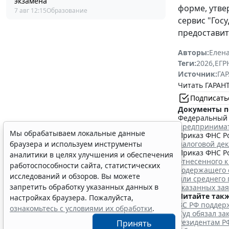
экзамена
форме, утв
7 авг 12:15
Образование
сервис "Гос
предоставит
Авторы:
Елена
Теги:
2026
,
ЕГ
Источник:
ГАР
Читать ГАРАНТ
Подписать
Документы п
Федеральный з
предпринима
Мы обрабатываем локальные данные
Приказ ФНС Ро
налоговой де
браузера и используем инструменты
Приказ ФНС Ро
аналитики в целях улучшения и обеспечения
отнесенного к
работоспособности сайта, статистических
содержащего 
исследований и обзоров. Вы можете
или среднего
запретить обработку указанных данных в
указанных за
Читайте такж
настройках браузера. Пожалуйста,
ВС РФ поддерж
ознакомьтесь с условиями их обработки
.
Суд обязал з
Резидентам Р
Принять