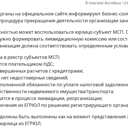
© treeratw/ Фотобанк 12
рганы на официальном сайте информируют бизнес-сооб
процедура прекращения деятельности организации зани
ностью может воспользоваться юрлицо-субъект МСП. 
ужно формировать ликвидационную комиссию или сост
анизация должна соответствовать определенным услов
а в реестр субъектов МСП;
ется плательщиком НДС;
авершенных расчетов с кредиторами;
 нет недостоверных сведений;
сполненной обязанности по уплате налоговой задолжен
обственности недвижимого имущества/транспорта;
дится в процессе ликвидации, реорганизации;
лючения из ЕГРЮЛ по решению регистрирующего органа
 должны быть выполнены как на момент представления 
 юрлица из ЕГРЮЛ.