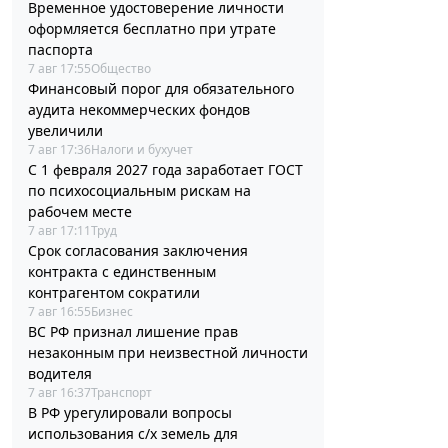
Временное удостоверение личности
оформляется бесплатно при утрате
паспорта
7 авг 17:55
Общество
Финансовый порог для обязательного
аудита некоммерческих фондов
увеличили
7 авг 17:36
Налоги и бухучет
С 1 февраля 2027 года заработает ГОСТ
по психосоциальным рискам на
рабочем месте
7 авг 17:11
Труд
Срок согласования заключения
контракта с единственным
контрагентом сократили
7 авг 16:55
Бизнес
ВС РФ признал лишение прав
незаконным при неизвестной личности
водителя
7 авг 16:37
Транспорт
В РФ урегулировали вопросы
использования с/х земель для