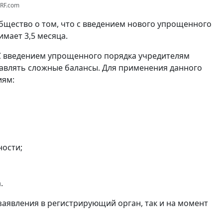
3RF.com
щество о том, что с введением нового упрощенного
мает 3,5 месяца.
С введением упрощенного порядка учредителям
авлять сложные балансы. Для применения данного
иям:
ности;
.
заявления в регистрирующий орган, так и на момент