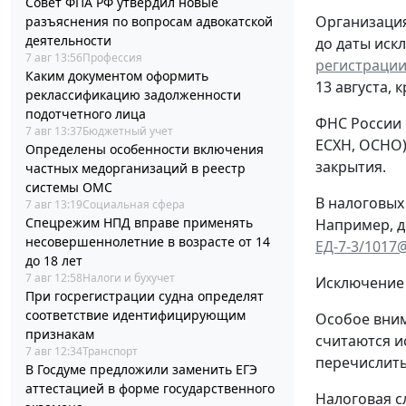
Совет ФПА РФ утвердил новые
Организация
разъяснения по вопросам адвокатской
деятельности
до даты иск
7 авг 13:56
Профессия
регистрации
Каким документом оформить
13 августа, 
реклассификацию задолженности
подотчетного лица
ФНС России 
7 авг 13:37
Бюджетный учет
ЕСХН, ОСНО)
Определены особенности включения
закрытия.
частных медорганизаций в реестр
системы ОМС
В налоговых
7 авг 13:19
Социальная сфера
Спецрежим НПД вправе применять
Например, д
несовершеннолетние в возрасте от 14
ЕД-7-3/1017
до 18 лет
7 авг 12:58
Налоги и бухучет
Исключение 
При госрегистрации судна определят
соответствие идентифицирующим
Особое вним
признакам
считаются и
7 авг 12:34
Транспорт
перечислить
В Госдуме предложили заменить ЕГЭ
аттестацией в форме государственного
Налоговая с