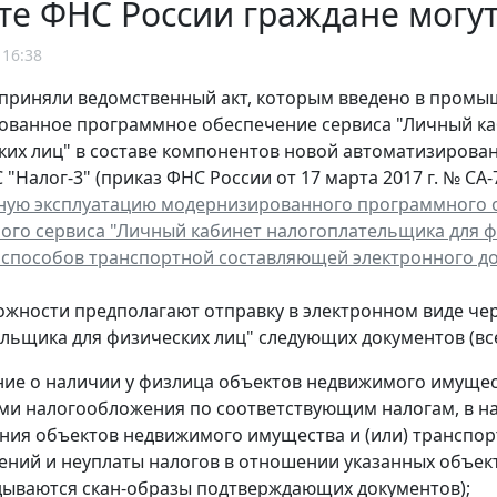
те ФНС России граждане могут
 16:38
приняли ведомственный акт, которым введено в пром
ованное программное обеспечение сервиса "Личный к
ких лиц" в составе компонентов новой автоматизиров
"Налог-3" (приказ ФНС России от 17 марта 2017 г. № СА-
ую эксплуатацию модернизированного программного 
ого сервиса "Личный кабинет налогоплательщика для ф
 способов транспортной составляющей электронного д
жности предполагают отправку в электронном виде че
льщика для физических лиц" следующих документов (всег
ие о наличии у физлица объектов недвижимого имущест
ми налогообложения по соответствующим налогам, в на
ния объектов недвижимого имущества и (или) транспор
ений и неуплаты налогов в отношении указанных объек
дываются скан-образы подтверждающих документов);