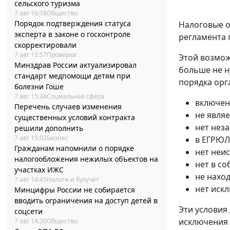
сельского туризма
7 авг 16:18
Общество
Порядок подтверждения статуса
Налоговые о
эксперта в законе о госконтроле
регламента 
скорректировали
7 авг 15:57
Проверки
Этой возмож
Минздрав России актуализировал
больше не н
стандарт медпомощи детям при
порядка орг
болезни Гоше
7 авг 15:34
Социальная сфера
включен
Перечень случаев изменения
не явля
существенных условий контракта
нет нез
решили дополнить
7 авг 15:02
Бизнес
в ЕГРЮЛ
Гражданам напомнили о порядке
нет неи
налогообложения нежилых объектов на
нет в с
участках ИЖС
не нахо
7 авг 14:45
Налоги и бухучет
нет иск
Минцифры России не собирается
вводить ограничения на доступ детей в
Эти условия
соцсети
исключения
7 авг 14:20
Общество