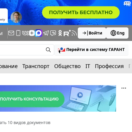
м
Войти
Eng
Перейти в систему ГАРАНТ
ование
Транспорт
Общество
IT
Профессия
П
ать 10 видов документов