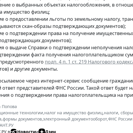
ение о выбранных объектах налогообложения, в отноше
на имущество физлиц;
ие о предоставлении льготы по земельному налогу, тра
дываются скан-образы подтверждающих документов);
ие о подтверждении права на получение имущественны
подтверждающих документов);
ия о выдаче Справки о подтверждении неполучения на
дтверждении факта получения налогоплательщиком сум
 предусмотренного
подп. 4 п. 1 ст. 219 Налогового кодекс
ов) и другие документы.
посылаемое через интернет-сервис сообщение граждани
 ответ представителей ФНС России. Такой ответ будет 
ния о подтверждении права налогоплательщика на прим
а Попова
ционные технологии
,
налог на имущество физлиц
,
налоги, сборы
а
,
формы документов
,
электронный документооборот
,
ФНС России
АНТ.РУ
.РУ в
Новости
и
Дзен