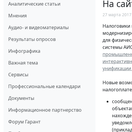
На сай
Аналитические статьи
27 марта 2017
Мнения
Налоговики 
Аудио- и видеоматериалы
модернизир
Результаты опросов
для физичес
системы АИС 
Инфографика
промышленн
интерактивн
Важная тема
унификации
Сервисы
Новые возмо
Профессиональные календари
налогоплате
Документы
cообщен
объекта
Информационное партнерство
нахожде
Форум Гарант
уведомл
(прикла