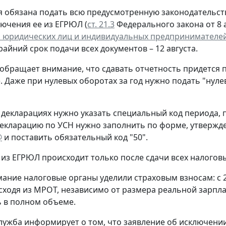
 обязана подать всю предусмотренную законодательств
лючения ее из ЕГРЮЛ (
ст. 21.3
Федерального закона от 8 а
 юридических лиц и индивидуальных предпринимателе
крайний срок подачи всех документов – 12 августа.
обращает внимание, что сдавать отчетность придется 
. Даже при нулевых оборотах за год нужно подать "нул
 декларациях нужно указать специальный код периода
екларацию по УСН нужно заполнить по форме, утверж
@
и поставить обязательный код "50".
из ЕГРЮЛ происходит только после сдачи всех налогов
ание налоговые органы уделили страховым взносам: с 
сходя из МРОТ, независимо от размера реальной зарпла
 в полном объеме.
лужба информирует о том, что заявление об исключени