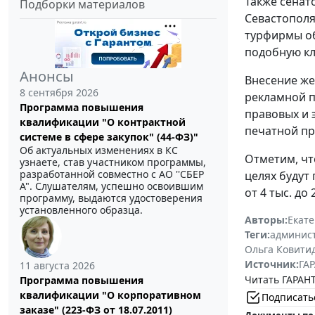
Также сенат
Подборки материалов
Севастополя
турфирмы об
подобную кл
Анонсы
Внесение же
8 сентября 2026
рекламной п
Программа повышения
правовых и 
квалификации "О контрактной
печатной пр
системе в сфере закупок" (44-ФЗ)"
Об актуальных изменениях в КС
Отметим, чт
узнаете, став участником программы,
разработанной совместно с АО ''СБЕР
целях будут 
А". Слушателям, успешно освоившим
от 4 тыс. до
программу, выдаются удостоверения
установленного образца.
Авторы:
Екат
Теги:
админист
Ольга Ковити
Источник:
ГАР
11 августа 2026
Читать ГАРАНТ
Программа повышения
квалификации "О корпоративном
Подписать
заказе" (223-ФЗ от 18.07.2011)