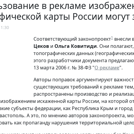
ьзование в рекламе изображе
фической карты России могут 
11:30
1
Соответствующий законопроект
внесли 
Цеков
и
Ольга Ковитиди
. Они полагают
топографических данных (географических
этого разработчики документа предлагают 
13 марта 2006 г. № 38-ФЗ "
О рекламе
".
Авторы поправок аргументируют важнос
существующих требований к рекламе тем,
распространены производство и реализа
 изображением искаженной карты России, на которой от
такие субъекты федерации, как Республика Крым и горо
вастополь. А это, по мнению авторов законопроекта, м
вать как пропаганду нарушения территориальной цело