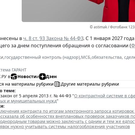
© astimak / Фотобанк 12
внесены в
ч. 8 ст. 93 Закона № 44-ФЗ
. С 1 января 2027 год
щего за днем поступления обращения о согласовании (
Ф
ки
,
государственный контроль (надзор)
,
МСБ
,
обязательства, сдел
стема ГАРАНТ
.РУ в
Новости
и
Дзен
ся на материалы рубрики
Другие материалы рубрики
о теме:
акон от 5 апреля 2013 г. № 44-ФЗ "
О контрактной системе в сфе
ных и муниципальных нужд
"
е:
лючения контракта по итогам электронного запроса котировок
ссказала об особенностях внеплановых проверок заказчиков п
 однородным товарам можно заключать с одним и тем же едпо
аявок нужно учитывать системы налогообложения участников