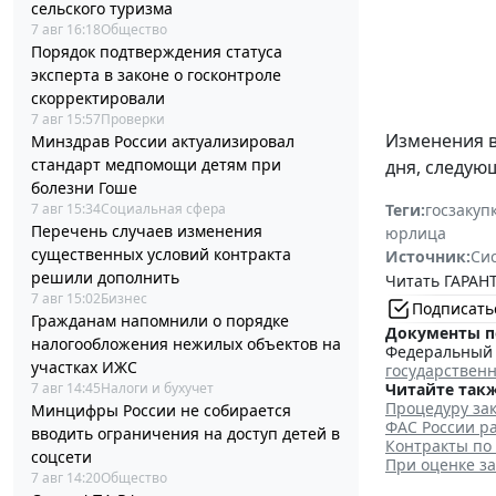
сельского туризма
7 авг 16:18
Общество
Порядок подтверждения статуса
эксперта в законе о госконтроле
скорректировали
7 авг 15:57
Проверки
Изменения 
Минздрав России актуализировал
стандарт медпомощи детям при
дня, следую
болезни Гоше
Теги:
госзакуп
7 авг 15:34
Социальная сфера
Перечень случаев изменения
юрлица
существенных условий контракта
Источник:
Си
решили дополнить
Читать ГАРАНТ
7 авг 15:02
Бизнес
Подписать
Гражданам напомнили о порядке
Документы п
налогообложения нежилых объектов на
Федеральный з
участках ИЖС
государствен
Читайте такж
7 авг 14:45
Налоги и бухучет
Процедуру зак
Минцифры России не собирается
ФАС России ра
вводить ограничения на доступ детей в
Контракты по
соцсети
При оценке з
7 авг 14:20
Общество