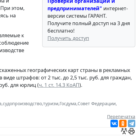
ма и
Проверки организаций и
 При этом,
предпринимателей"
интернет-
ясь на
версии системы ГАРАНТ.
Получите полный доступ на 3 дня
бесплатно!
вляемые к
Получить доступ
 соблюдение
оизводстве
искаженных географических карт страны в рекламных
иде штрафов: от 2 тыс. до 2,5 тыс. руб. для граждан,
 руб. для юрлиц (
ч. 1 ст. 14.3 КоАП
).
а
,
судопроизводство
,
туризм
,
Госдума
,
Совет Федерации
,
Перепечатка