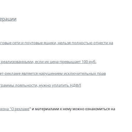
дерации
говые сети и почтовые ящики, нельзя полностью отнести на
 реализованными, если их цена превышает 100 руб.
нет-рекламе является нарушением исключительных прав
рограммы лояльности, нужно уплатить НДФЛ
акона "О рекламе
" и материалами к нему можно ознакомиться на