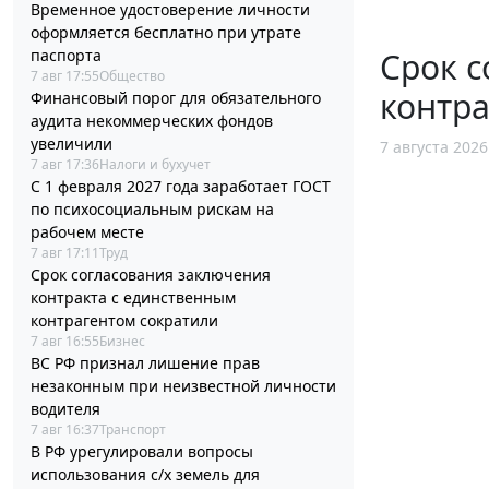
Временное удостоверение личности
оформляется бесплатно при утрате
Срок с
паспорта
7 авг 17:55
Общество
контра
Финансовый порог для обязательного
аудита некоммерческих фондов
увеличили
7 августа 2026
7 авг 17:36
Налоги и бухучет
С 1 февраля 2027 года заработает ГОСТ
по психосоциальным рискам на
рабочем месте
7 авг 17:11
Труд
Срок согласования заключения
контракта с единственным
контрагентом сократили
7 авг 16:55
Бизнес
ВС РФ признал лишение прав
незаконным при неизвестной личности
водителя
7 авг 16:37
Транспорт
В РФ урегулировали вопросы
использования с/х земель для