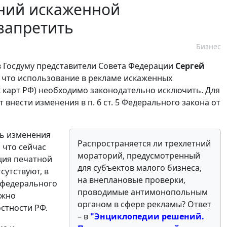
ний искаженной
запретить
Бизнес
в Госдуму представители Совета Федерации
Сергей
, что использование в рекламе искаженных
 карт РФ) необходимо законодательно исключить. Для
внести изменения в п. 6 ст. 5 Федерального закона от
ть изменения
Распространяется ли трехлетний
 что сейчас
мораторий, предусмотренный
ция печатной
для субъектов малого бизнеса,
сутствуют, в
на внеплановые проверки,
д федерального
проводимые антимонопольным
ожно
органом в сфере рекламы? Ответ
стности РФ.
–
в
"Энциклопедии решений.