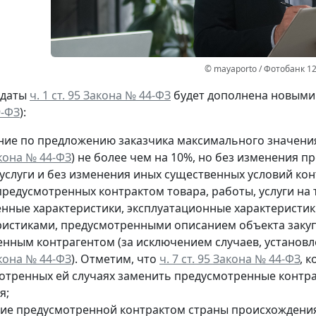
© mayaporto / Фотобанк 1
 даты
ч. 1 ст. 95 Закона № 44-ФЗ
будет дополнена новыми 
9-ФЗ
):
ние по предложению заказчика максимального значения
акона № 44-ФЗ
) не более чем на 10%, но без изменения 
услуги и без изменения иных существенных условий кон
редусмотренных контрактом товара, работы, услуги на т
енные характеристики, эксплуатационные характеристи
ристиками, предусмотренными описанием объекта закуп
енным контрагентом (за исключением случаев, установ
акона № 44-ФЗ
). Отметим, что
ч. 7 ст. 95 Закона № 44-ФЗ
, 
отренных ей случаях заменить предусмотренные контракт
я;
ие предусмотренной контрактом страны происхождения