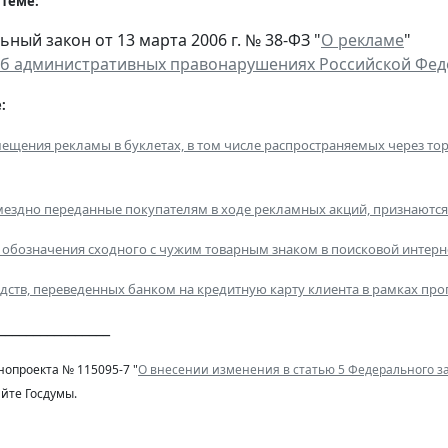
 теме:
ный закон от 13 марта 2006 г. № 38-ФЗ "
О рекламе
"
об административных правонарушениях Российской Фе
:
ещения рекламы в буклетах, в том числе распространяемых через тор
мездно переданные покупателям в ходе рекламных акций, признаются
обозначения сходного с чужим товарным знаком в поисковой интер
дств, переведенных банком на кредитную карту клиента в рамках п
________________
нопроекта № 115095-7 "
О внесении изменения в статью 5 Федерального з
йте Госдумы.