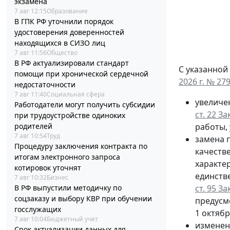
экзамена
7 авг 12:15
Образование
В ГПК РФ уточнили порядок
удостоверения доверенностей
находящихся в СИЗО лиц
7 авг 11:56
Общество
В РФ актуализировали стандарт
С указанной
помощи при хронической сердечной
2026 г. № 27
недостаточности
7 авг 11:40
Социальная сфера
увеличе
Работодатели могут получить субсидии
ст. 22 З
при трудоустройстве одиноких
работы, 
родителей
7 авг 10:54
Труд
замена п
Процедуру заключения контракта по
качеств
итогам электронного запроса
характе
котировок уточнят
единств
7 авг 10:32
Бизнес
ст. 95 З
В РФ выпустили методичку по
соцзаказу и выбору КВР при обучении
предусм
госслужащих
1 октябр
7 авг 10:04
Бюджетный учет
изменен
Срок актуализации данных для