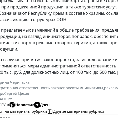
оры указывают на использование карты страны без Кры
 при продаже иной продукции, а также туристских услуг.
означачают Республику Крым в составе Украины, ссыла
ассификацию в структурах ООН.
 предлагаемых изменений в общие требования, предъя
родукции, на взгляд инициаторов поправок, обеспечит
этических норм в рекламе товаров, туризма, а также пр
одукции.
о в случае принятия законопроекта, за использование 
применяться меры административной ответственность в в
 20 тыс. руб. для должностных лиц, от 100 тыс. до 500 тыс.
ерина Чернявская
ративная ответственность
,
законопроекты
,
инициативы
,
реклам
ди
,
Сергей Цеков
АНТ.РУ
.РУ в
Новости
и
Дзен
ся на материалы рубрики
Другие материалы рубрики