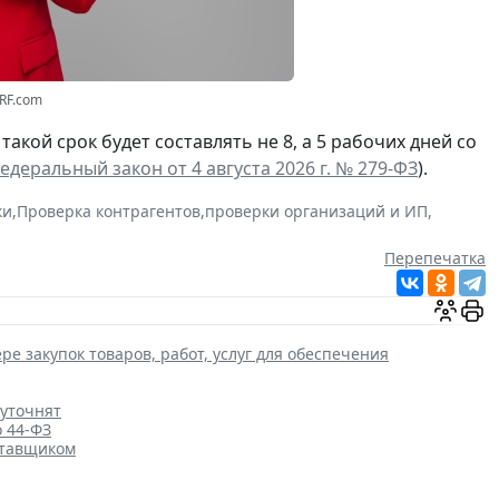
3RF.com
а такой срок будет составлять не 8, а 5 рабочих дней со
едеральный закон от 4 августа 2026 г. № 279-ФЗ
).
ки
,
Проверка контрагентов
,
проверки организаций и ИП
,
Перепечатка
ре закупок товаров, работ, услуг для обеспечения
 уточнят
о 44-ФЗ
ставщиком