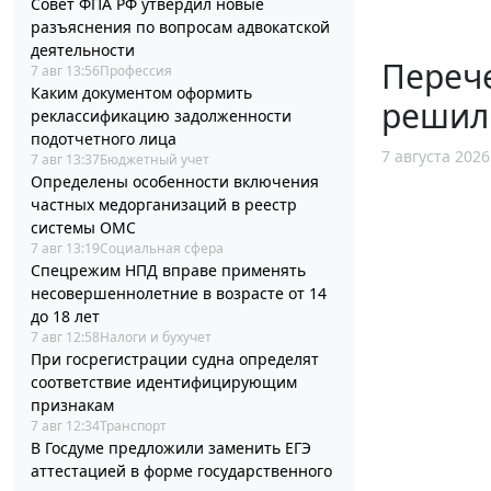
Совет ФПА РФ утвердил новые
разъяснения по вопросам адвокатской
деятельности
Перече
7 авг 13:56
Профессия
Каким документом оформить
решил
реклассификацию задолженности
подотчетного лица
7 августа 2026
7 авг 13:37
Бюджетный учет
Определены особенности включения
частных медорганизаций в реестр
системы ОМС
7 авг 13:19
Социальная сфера
Спецрежим НПД вправе применять
несовершеннолетние в возрасте от 14
до 18 лет
7 авг 12:58
Налоги и бухучет
При госрегистрации судна определят
соответствие идентифицирующим
признакам
7 авг 12:34
Транспорт
В Госдуме предложили заменить ЕГЭ
аттестацией в форме государственного