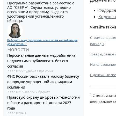
Документы по
Программа разработана совместно с
АО ''СБЕР А". Слушателям, успешно
Федераль
освоившим программу, выдаются
Кодекс 
удостоверения установленного
образца.
Читайте также
Стоимость разм
Выберите тему программы повышения квалификации
расходы
для юристов ...
Новости
Товары, безвоз
Персональные данные медработника
недопустимо публиковать без его
Использование 
согласия
7 авг 18:27
Судебная практика
С денежных сре
ФНС России рассказала малому бизнесу
о порядке упрощенной ликвидации
______________
компании
7 авг 18:16
Налоги и бухучет
1
С текстом зако
Правовую охрану цифровых технологий
официальном са
в России расширят с 1 января 2027
года
7 авг 18:04
IT