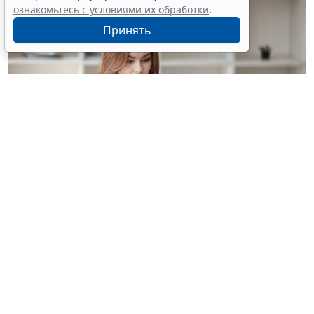
ознакомьтесь с условиями их обработки
.
Принять
© treeratw/ Фотобанк 123RF.com
Налоговые органы на официальном сайте
информируют бизнес-сообщество о том, что с
введением нового упрощенного регламента
процедура прекращения деятельности организации
занимает 3,5 месяца.