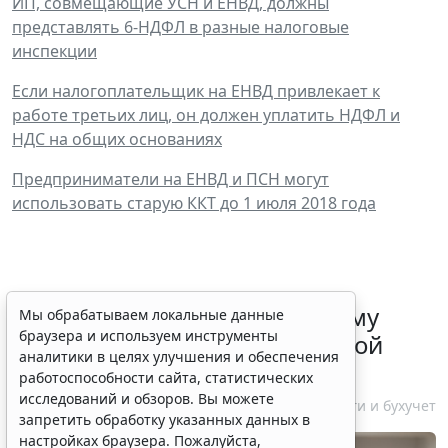
ИП, совмещающие УСН и ЕНВД, должны
представлять 6-НДФЛ в разные налоговые
инспекции
Если налогоплательщик на ЕНВД привлекает к
работе третьих лиц, он должен уплатить НДФЛ и
НДС на общих основаниях
Предприниматели на ЕНВД и ПСН могут
использовать старую ККТ до 1 июля 2018 года
ФНС России рассказала малому
Мы обрабатываем локальные данные
браузера и используем инструменты
бизнесу о порядке упрощенной
аналитики в целях улучшения и обеспечения
ликвидации компании
работоспособности сайта, статистических
исследований и обзоров. Вы можете
7 августа 2026 18:16
Налоги и бухучет
запретить обработку указанных данных в
настройках браузера. Пожалуйста,