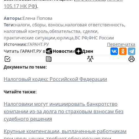
105.17 НК РФ
).
Авторы:
Елена Попова
Теги:
налоги, сборы, взносы
,
налоговая ответственность
,
налоговый контроль
,
обязательства, сделки
,
практические ситуации
,
юрлица
,
ВС РФ
,
ФНС России
Источник:
ГАРАНТ.РУ
Перепечатка
Читать ГАРАНТ.РУ в
Новости
и
Дзен
Документы по теме:
Налоговый кодекс Российской Федерации
Читайте также:
Налоговики могут инициировать банкротство
компании из-за долга по страховым взносам без
судебного решения
Крупные компенсации, выплаченные работникам
при увольнении, требуют обоснования при