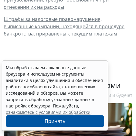
отнесении их на расходы
Штрафы за налоговые правонарушения,
выписанные компании, находящейся в процедуре
банкротства, приравнены к текущим платежам
ФНС России рассказала
Мы обрабатываем локальные данные
браузера и используем инструменты
налогоплательщикам об
аналитики в целях улучшения и обеспечения
изменениях в работе с акцизами
работоспособности сайта, статистических
исследований и обзоров. Вы можете
10 августа 2026 12:10
Налоги и бухучет
запретить обработку указанных данных в
настройках браузера. Пожалуйста,
ознакомьтесь с условиями их обработки
.
Принять