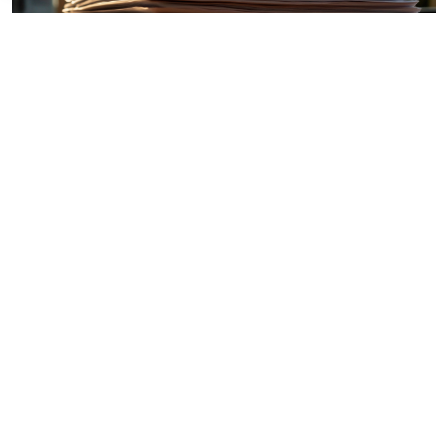
© vitaliyborkovskiy / Фотобанк 123RF.com
Организации, ведущие деятельность, связанную с
добычей углеводородного сырья на новом морском
месторождении углеводородного сырья,
вправе
обратиться в ФНС России, с заявлением о
согласовании порядка распределения
соответствующих
расходов
. Уточнены требования к
оформлению такого заявления: отметка о печати
проставляется только при ее наличии (
Приказ ФНС
России от 3 июля 2026 г. № ЕД-1-3/447@
).
Кроме того, с 1 июля 2026 года производители
алкогольной и подакцизной спиртосодержащей