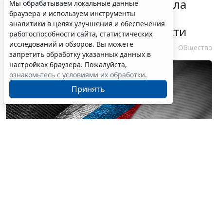
Президент РФ уточнил правила
Мы обрабатываем локальные данные
браузера и используем инструменты
зачета срока службы при
аналитики в целях улучшения и обеспечения
самовольном оставлении части
работоспособности сайта, статистических
исследований и обзоров. Вы можете
10 августа 2026 13:24
Общество
запретить обработку указанных данных в
настройках браузера. Пожалуйста,
ознакомьтесь с условиями их обработки
.
Принять
© butenkow / Фотобанк 123RF.com
Поправки касаются изменения порядка в части
сокращения засчитываемого периода времени