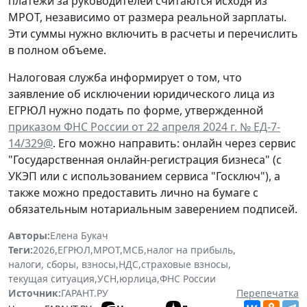
платежи за руководителей считаются исходя из
МРОТ, независимо от размера реальной зарплаты.
Эти суммы нужно включить в расчеты и перечислить
в полном объеме.
Налоговая служба информирует о том, что
заявление об исключении юридического лица из
ЕГРЮЛ нужно подать по форме, утвержденной
приказом ФНС России от 22 апреля 2024 г. № ЕД-7-
14/329@
. Его можно направить: онлайн через сервис
"Государственная онлайн-регистрация бизнеса" (с
УКЭП или с использованием сервиса "Госключ"), а
также можно предоставить лично на бумаге с
обязательным нотариальным заверением подписей.
Авторы:
Елена Букач
Теги:
2026
,
ЕГРЮЛ
,
МРОТ
,
МСБ
,
налог на прибыль
,
налоги, сборы, взносы
,
НДС
,
страховые взносы
,
текущая ситуация
,
УСН
,
юрлица
,
ФНС России
Источник:
ГАРАНТ.РУ
Перепечатка