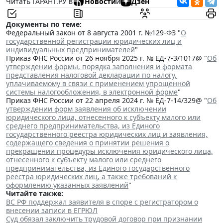
Читать ГАРАНТ.РУ в
Новости
и
Дзен
Документы по теме:
Федеральный закон от 8 августа 2001 г. №129-ФЗ "
О
государственной регистрации юридических лиц и
индивидуальных предпринимателей
"
Приказ ФНС России от 26 ноября 2025 г. № ЕД-7-3/1017@ "
Об
утверждении формы, порядка заполнения и формата
представления налоговой декларации по налогу,
уплачиваемому в связи с применением упрощенной
системы налогообложения, в электронной форме
"
Приказ ФНС России от 22 апреля 2024 г. № ЕД-7-14/329@ "
Об
утверждении форм заявления об исключении
юридического лица, отнесенного к субъекту малого или
среднего предпринимательства, из Единого
государственного реестра юридических лиц и заявления,
содержащего сведения о принятии решения о
прекращении процедуры исключения юридического лица,
отнесенного к субъекту малого или среднего
предпринимательства, из Единого государственного
реестра юридических лиц, а также требований к
оформлению указанных заявлений
"
Читайте также:
ВС РФ поддержал заявителя в споре с регистратором о
внесении записи в ЕГРЮЛ
Суд обязал заключить трудовой договор при признании