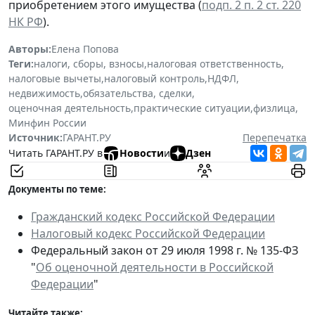
приобретением этого имущества (
подп. 2 п. 2 ст. 220
НК РФ
).
Авторы:
Елена Попова
Теги:
налоги, сборы, взносы
,
налоговая ответственность
,
налоговые вычеты
,
налоговый контроль
,
НДФЛ
,
недвижимость
,
обязательства, сделки
,
оценочная деятельность
,
практические ситуации
,
физлица
,
Минфин России
Источник:
ГАРАНТ.РУ
Перепечатка
Читать ГАРАНТ.РУ в
Новости
и
Дзен
Документы по теме:
Гражданский кодекс Российской Федерации
Налоговый кодекс Российской Федерации
Федеральный закон от 29 июля 1998 г. № 135-ФЗ
"
Об оценочной деятельности в Российской
Федерации
"
Читайте также: