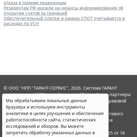
отказа в приеме незаконным
Резидентам РФ указали на нюансы информирования об
открытии счетов за границей
Обеспечительный платеж в рамках СПОТ учитывается в
расходах по УСН
© ООО "НПП "ГАРАНТ-СЕРВИС", 2026. Система ГАРАНТ
выпускается с 1990 года. Компания "Гарант" и ее партнеры
Мы обрабатываем локальные данные
являются участниками Российской ассоциации правовой
браузера и используем инструменты
информации ГАРАНТ.
аналитики в целях улучшения и обеспечения
Портал ГАРАНТ.РУ зарегистрирован в качестве сетевого
работоспособности сайта, статистических
издания Федеральной службой по надзору в сфере
исследований и обзоров. Вы можете
связи,информационных технологий и массовых
запретить обработку указанных данных в
коммуникаций (Роскомнадзором), Эл № ФС77-58365 от 18