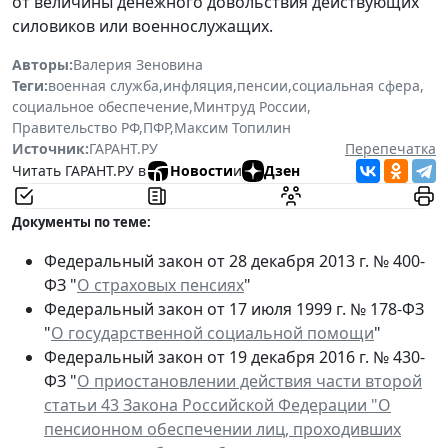
от величины денежного довольствия действующих
силовиков или военнослужащих.
Авторы:
Валерия Зеновина
Теги:
военная служба
,
инфляция
,
пенсии
,
социальная сфера
,
социальное обеспечение
,
Минтруд России
,
Правительство РФ
,
ПФР
,
Максим Топилин
Источник:
ГАРАНТ.РУ
Перепечатка
Читать ГАРАНТ.РУ в
Новости
и
Дзен
Документы по теме:
Федеральный закон от 28 декабря 2013 г. № 400-
ФЗ "
О страховых пенсиях
"
Федеральный закон от 17 июля 1999 г. № 178-ФЗ
"
О государственной социальной помощи
"
Федеральный закон от 19 декабря 2016 г. № 430-
ФЗ "
О приостановлении действия части второй
статьи 43 Закона Российской Федерации "О
пенсионном обеспечении лиц, проходивших