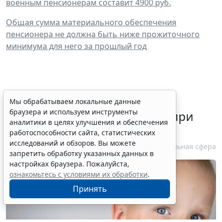
военным пенсионерам составит 4900 руб.
Общая сумма материального обеспечения
пенсионера не должна быть ниже прожиточного
минимума для него за прошлый год
Минздрав России утвердил
Мы обрабатываем локальные данные
браузера и используем инструменты
стандарт медпомощи детям при
аналитики в целях улучшения и обеспечения
контактном дерматите
работоспособности сайта, статистических
исследований и обзоров. Вы можете
10 августа 2026 18:03
Социальная сфера
запретить обработку указанных данных в
настройках браузера. Пожалуйста,
ознакомьтесь с условиями их обработки
.
Принять