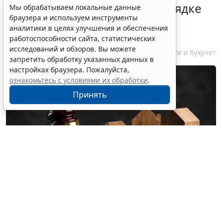
Гражданам напомнили о порядке
Мы обрабатываем локальные данные
браузера и используем инструменты
налогообложения нежилых
аналитики в целях улучшения и обеспечения
объектов на участках ИЖС
работоспособности сайта, статистических
исследований и обзоров. Вы можете
7 августа 2026 14:45
Налоги и бухучет
запретить обработку указанных данных в
настройках браузера. Пожалуйста,
ознакомьтесь с условиями их обработки
.
Принять
© olgaddemina / Фотобанк 123RF.com
На земельных участках для индивидуального