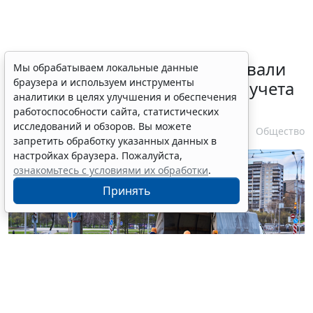
Депутаты Госдумы инициировали
Мы обрабатываем локальные данные
браузера и используем инструменты
ужесточение миграционного учета
аналитики в целях улучшения и обеспечения
в регионах
работоспособности сайта, статистических
исследований и обзоров. Вы можете
6 августа 2026 17:20
Общество
запретить обработку указанных данных в
настройках браузера. Пожалуйста,
ознакомьтесь с условиями их обработки
.
Принять