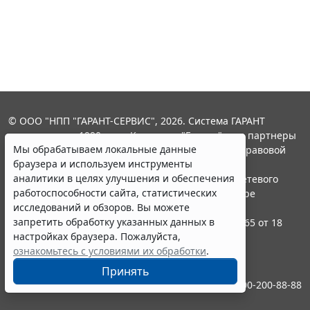
© ООО "НПП "ГАРАНТ-СЕРВИС", 2026. Система ГАРАНТ
выпускается с 1990 года. Компания "Гарант" и ее партнеры
Мы обрабатываем локальные данные
являются участниками Российской ассоциации правовой
браузера и используем инструменты
информации ГАРАНТ.
аналитики в целях улучшения и обеспечения
Портал ГАРАНТ.РУ зарегистрирован в качестве сетевого
работоспособности сайта, статистических
издания Федеральной службой по надзору в сфере
исследований и обзоров. Вы можете
связи,информационных технологий и массовых
запретить обработку указанных данных в
коммуникаций (Роскомнадзором), Эл № ФС77-58365 от 18
настройках браузера. Пожалуйста,
июня 2014 года.
ознакомьтесь с условиями их обработки
.
16+
Принять
Контакты
8-800-200-88-88