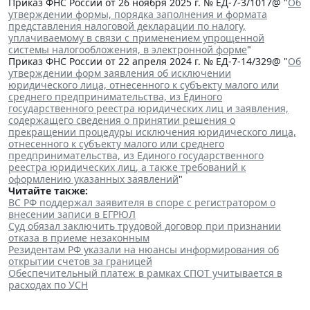
Приказ ФНС России от 26 ноября 2025 г. № ЕД-7-3/1017@ "
Об
утверждении формы, порядка заполнения и формата
представления налоговой декларации по налогу,
уплачиваемому в связи с применением упрощенной
системы налогообложения, в электронной форме
"
Приказ ФНС России от 22 апреля 2024 г. № ЕД-7-14/329@ "
Об
утверждении форм заявления об исключении
юридического лица, отнесенного к субъекту малого или
среднего предпринимательства, из Единого
государственного реестра юридических лиц и заявления,
содержащего сведения о принятии решения о
прекращении процедуры исключения юридического лица,
отнесенного к субъекту малого или среднего
предпринимательства, из Единого государственного
реестра юридических лиц, а также требований к
оформлению указанных заявлений
"
Читайте также:
ВС РФ поддержал заявителя в споре с регистратором о
внесении записи в ЕГРЮЛ
Суд обязал заключить трудовой договор при признании
отказа в приеме незаконным
Резидентам РФ указали на нюансы информирования об
открытии счетов за границей
Обеспечительный платеж в рамках СПОТ учитывается в
расходах по УСН