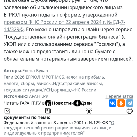
заявление об исключении юридического лица из
ЕГРЮЛ нужно подать по форме, утвержденной
приказом ФНС России от 22 апреля 2024 г. № ЕД-7-
14/329@
. Его можно направить: онлайн через сервис
"Государственная онлайн-регистрация бизнеса" (с
УКЭП или с использованием сервиса "Госключ"), а
также можно предоставить лично на бумаге с
обязательным нотариальным заверением подписей.
Авторы:
Елена Букач
Теги:
2026
,
ЕГРЮЛ
,
МРОТ
,
МСБ
,
налог на прибыль
,
налоги, сборы, взносы
,
НДС
,
страховые взносы
,
текущая ситуация
,
УСН
,
юрлица
,
ФНС России
Источник:
ГАРАНТ.РУ
Перепечатка
Читать ГАРАНТ.РУ в
Новости
и
Дзен
Документы по теме:
Федеральный закон от 8 августа 2001 г. №129-ФЗ "
О
государственной регистрации юридических лиц и
индивидуальных предпринимателей
"