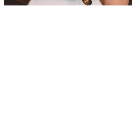
© joeatthapon / Фотобанк 123RF.com
Статья 53 ГПК РФ
, регламентирующая вопросы
оформления и подтверждения полномочий
представителя, дополнена положением,
предусматривающим, что доверенности лиц,
находящихся в местах содержания под стражей,
удостоверяются начальником соответствующего
места содержания под стражей
с разрешения
лица
или органа, в производстве которых находится
уголовное дело (
Федеральный закон от 4 августа
2026 г. № 333-ФЗ
).
Кроме того, внесены изменения в
ст. 310 ГПК РФ
.