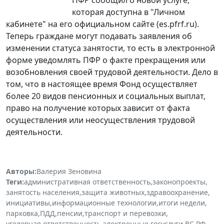
которая доступна в "Личном
кабинете" на его официальном сайте (es.pfrf.ru).
Теперь граждане могут подавать заявления об
изменении статуса занятости, то есть в электронной
форме уведомлять ПФР о факте прекращения или
возобновления своей трудовой деятельности. Дело в
том, что в настоящее время Фонд осуществляет
более 20 видов пенсионных и социальных выплат,
право на получение которых зависит от факта
осуществления или неосуществления трудовой
деятельности.
Авторы:
Валерия Зеновина
Теги:
административная ответственность
,
законопроекты
,
занятость населения
,
защита животных
,
здравоохранение
,
инициативы
,
информационные технологии
,
итоги недели
,
парковка
,
ПДД
,
пенсии
,
транспорт и перевозки
,
уголовная ответственность
,
электронные госуслуги
,
ВС РФ
,