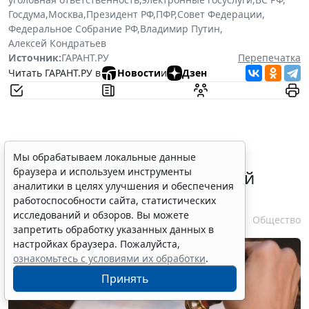
Госдума
,
Москва
,
Президент РФ
,
ПФР
,
Совет Федерации
,
Федеральное Собрание РФ
,
Владимир Путин
,
Алексей Кондратьев
Источник:
ГАРАНТ.РУ
Перепечатка
Читать ГАРАНТ.РУ в
Новости
и
Дзен
В ГПК РФ уточнили порядок
Мы обрабатываем локальные данные
браузера и используем инструменты
удостоверения доверенностей
аналитики в целях улучшения и обеспечения
находящихся в СИЗО лиц
работоспособности сайта, статистических
исследований и обзоров. Вы можете
7 августа 2026 11:56
Общество
запретить обработку указанных данных в
настройках браузера. Пожалуйста,
ознакомьтесь с условиями их обработки
.
Принять