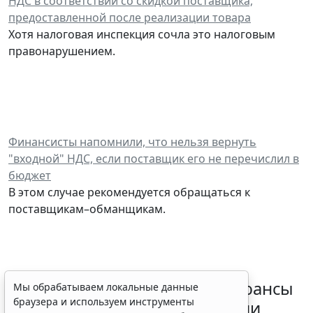
НДС в соответствии со скидкой поставщика,
предоставленной после реализации товара
Хотя налоговая инспекция сочла это налоговым
правонарушением.
Финансисты напомнили, что нельзя вернуть
"входной" НДС, если поставщик его не перечислил в
бюджет
В этом случае рекомендуется обращаться к
поставщикам–обманщикам.
Резидентам РФ указали на нюансы
Мы обрабатываем локальные данные
браузера и используем инструменты
информирования об открытии