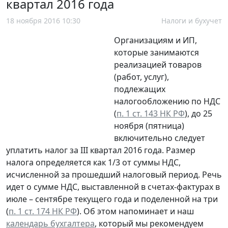
квартал 2016 года
18 ноября 2016 10:30
Налоги и бухучет
Организациям и ИП,
которые занимаются
реализацией товаров
(работ, услуг),
подлежащих
налогообложению по НДС
(
п. 1 ст. 143 НК РФ
), до 25
ноября (пятница)
включительно следует
уплатить налог за III квартал 2016 года. Размер
налога определяется как 1/3 от суммы НДС,
исчисленной за прошедший налоговый период. Речь
идет о сумме НДС, выставленной в счетах-фактурах в
июле – сентябре текущего года и поделенной на три
(
п. 1 ст. 174 НК РФ
). Об этом напоминает и наш
календарь бухгалтера
, который мы рекомендуем