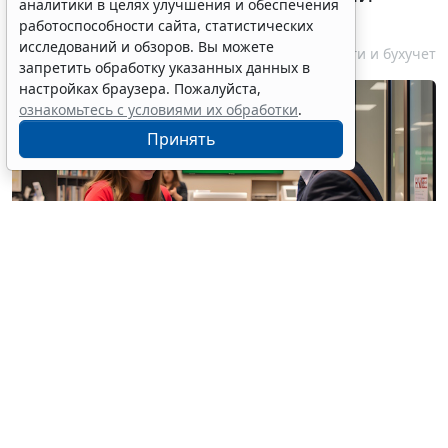
аналитики в целях улучшения и обеспечения
счетов за границей
работоспособности сайта, статистических
исследований и обзоров. Вы можете
6 августа 2026 18:27
Налоги и бухучет
запретить обработку указанных данных в
настройках браузера. Пожалуйста,
ознакомьтесь с условиями их обработки
.
Принять
© / Фотобанк 123RF.com
Резиденты РФ (физлица, юрлица, ИП) обязаны
уведомлять налоговые органы об открытии
(закрытии) счетов (вкладов) в иностранных банках,
об изменении реквизитов этих счетов (вкладов).