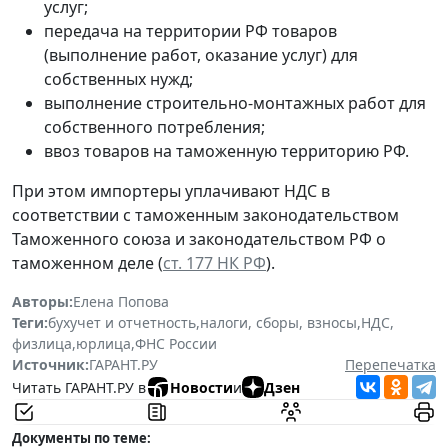
услуг;
передача на территории РФ товаров
(выполнение работ, оказание услуг) для
собственных нужд;
выполнение строительно-монтажных работ для
собственного потребления;
ввоз товаров на таможенную территорию РФ.
При этом импортеры уплачивают НДС в
соответствии с таможенным законодательством
Таможенного союза и законодательством РФ о
таможенном деле (
ст. 177 НК РФ
).
Авторы:
Елена Попова
Теги:
бухучет и отчетность
,
налоги, сборы, взносы
,
НДС
,
физлица
,
юрлица
,
ФНС России
Источник:
ГАРАНТ.РУ
Перепечатка
Читать ГАРАНТ.РУ в
Новости
и
Дзен
Документы по теме: