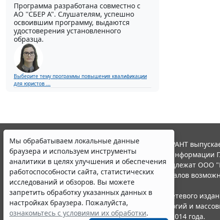
Программа разработана совместно с
АО ''СБЕР А". Слушателям, успешно
освоившим программу, выдаются
удостоверения установленного
образца.
Выберите тему программы повышения квалификации
для юристов ...
Мы обрабатываем локальные данные
© ООО "НПП "ГАРАНТ-СЕРВИС", 2026. Система ГАРАНТ выпускае
браузера и используем инструменты
участниками Российской ассоциации правовой информации Г
аналитики в целях улучшения и обеспечения
Все права на материалы сайта ГАРАНТ.РУ принадлежат ООО "
работоспособности сайта, статистических
Полное или частичное воспроизведение материалов возможн
исследований и обзоров. Вы можете
Правила использования портала.
запретить обработку указанных данных в
Портал ГАРАНТ.РУ зарегистрирован в качестве сетевого изда
настройках браузера. Пожалуйста,
надзору в сфере связи,информационных технологий и массо
ознакомьтесь с условиями их обработки
.
(Роскомнадзором), Эл № ФС77-58365 от 18 июня 2014 года.