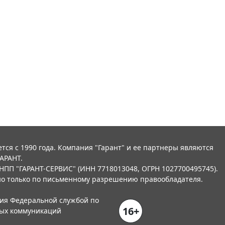
тся с 1990 года. Компания "Гарант" и ее партнеры являются
АРАНТ.
НПП "ГАРАНТ-СЕРВИС" (ИНН 7718013048, ОГРН 1027700495745).
о только по письменному разрешению правообладателя.
ния Федеральной службой по
16+
вых коммуникаций