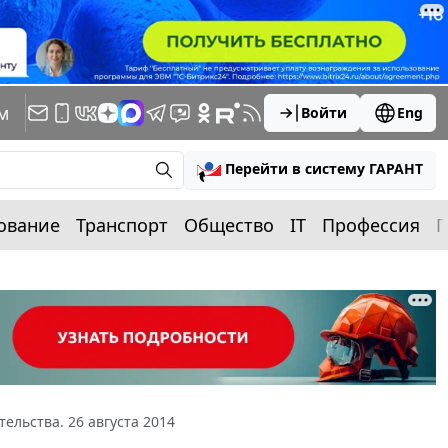
м
Войти
Eng
Перейти в систему ГАРАНТ
ование
Транспорт
Общество
IT
Профессия
П
ельства. 26 августа 2014