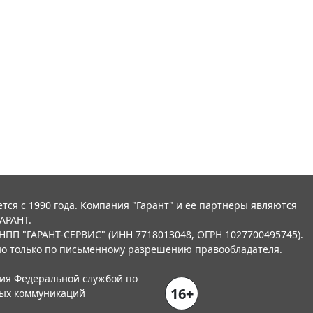
тся с 1990 года. Компания "Гарант" и ее партнеры являются
АРАНТ.
НПП "ГАРАНТ-СЕРВИС" (ИНН 7718013048, ОГРН 1027700495745).
о только по письменному разрешению правообладателя.
ния Федеральной службой по
16+
вых коммуникаций