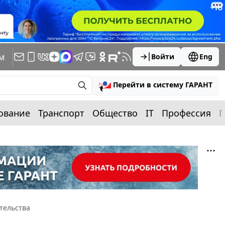
м
Войти
Eng
Перейти в систему ГАРАНТ
ование
Транспорт
Общество
IT
Профессия
П
тельства