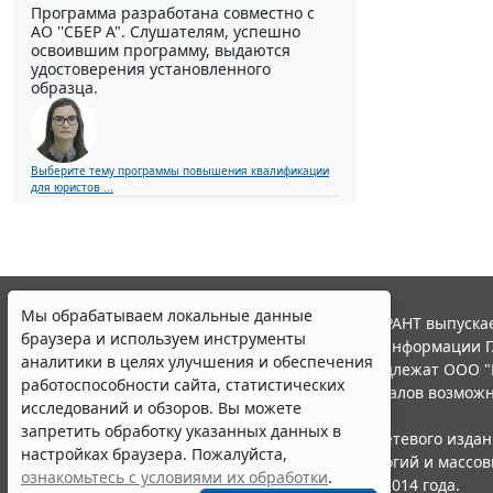
Программа разработана совместно с
АО ''СБЕР А". Слушателям, успешно
освоившим программу, выдаются
удостоверения установленного
образца.
Выберите тему программы повышения квалификации
для юристов ...
Мы обрабатываем локальные данные
© ООО "НПП "ГАРАНТ-СЕРВИС", 2026. Система ГАРАНТ выпускае
браузера и используем инструменты
участниками Российской ассоциации правовой информации Г
аналитики в целях улучшения и обеспечения
Все права на материалы сайта ГАРАНТ.РУ принадлежат ООО "
работоспособности сайта, статистических
Полное или частичное воспроизведение материалов возможн
исследований и обзоров. Вы можете
Правила использования портала.
запретить обработку указанных данных в
Портал ГАРАНТ.РУ зарегистрирован в качестве сетевого изда
настройках браузера. Пожалуйста,
надзору в сфере связи,информационных технологий и массо
ознакомьтесь с условиями их обработки
.
(Роскомнадзором), Эл № ФС77-58365 от 18 июня 2014 года.