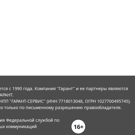
тся с 1990 года. Компания "Гарант" и ее партнеры являются
АРАНТ.
НПП "ГАРАНТ-СЕРВИС" (ИНН 7718013048, ОГРН 1027700495745).
о только по письменному разрешению правообладателя.
ния Федеральной службой по
16+
вых коммуникаций