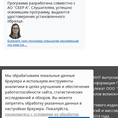
Программа разработана совместно с
АО ''СБЕР А". Слушателям, успешно
освоившим программу, выдаются
удостоверения установленного
образца.
Выберите тему программы повышения квалификации
для юристов ...
Мы обрабатываем локальные данные
© ООО "НПП "ГАРАНТ-СЕРВИС", 2026. Система ГАРАНТ выпускае
браузера и используем инструменты
участниками Российской ассоциации правовой информации Г
аналитики в целях улучшения и обеспечения
Все права на материалы сайта ГАРАНТ.РУ принадлежат ООО "
работоспособности сайта, статистических
Полное или частичное воспроизведение материалов возможн
исследований и обзоров. Вы можете
Правила использования портала.
запретить обработку указанных данных в
Портал ГАРАНТ.РУ зарегистрирован в качестве сетевого изда
настройках браузера. Пожалуйста,
надзору в сфере связи,информационных технологий и массо
ознакомьтесь с условиями их обработки
.
(Роскомнадзором), Эл № ФС77-58365 от 18 июня 2014 года.