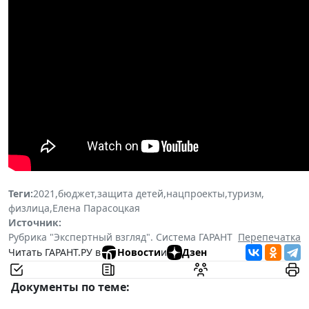
Теги:
2021
,
бюджет
,
защита детей
,
нацпроекты
,
туризм
,
физлица
,
Елена Парасоцкая
Источник:
Рубрика "Экспертный взгляд". Система ГАРАНТ
Перепечатка
Читать ГАРАНТ.РУ в
Новости
и
Дзен
Документы по теме: