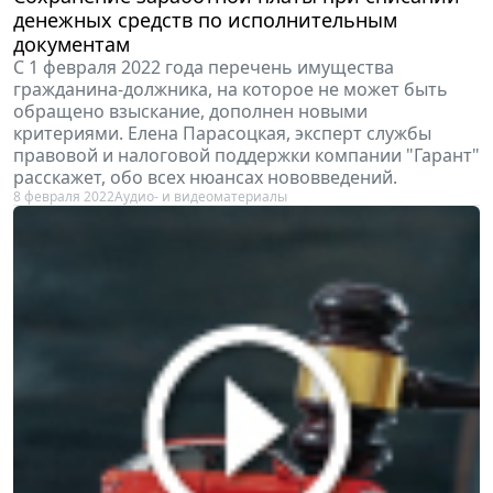
денежных средств по исполнительным
документам
С 1 февраля 2022 года перечень имущества
гражданина-должника, на которое не может быть
обращено взыскание, дополнен новыми
критериями. Елена Парасоцкая, эксперт службы
правовой и налоговой поддержки компании "Гарант"
расскажет, обо всех нюансах нововведений.
8 февраля 2022
Аудио- и видеоматериалы