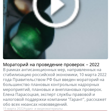
Мораторий на проведение проверок – 2022
В рамках антисанкционных мер, направленных на
стабилизацию российской экономики, 10 марта 2022
года Правительством РФ был введен мораторий на
большинство плановых контрольных надзорных
мероприятий, плановых и внеплановых проверок.
Елена Парасоцкая, эксперт службы правовой и
налоговой поддержки компании "Гарант", расскажет
обо всех нюансах нововведений.
15 марта 2022
Аудио- и видеоматериалы