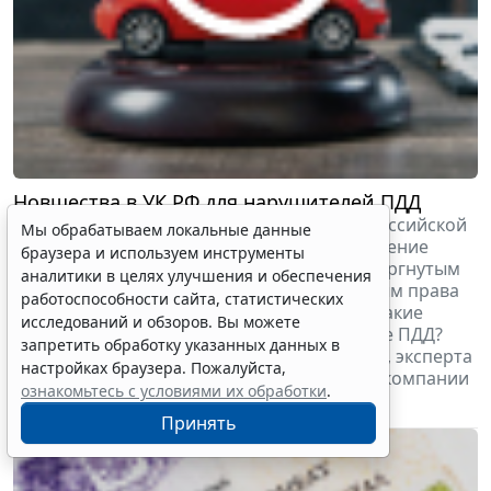
Новшества в УК РФ для нарушителей ПДД
С 10 января 2022 года Уголовный кодекс Российской
Мы обрабатываем локальные данные
Федерации дополнен статьей 264.2. Нарушение
браузера и используем инструменты
правил дорожного движения лицом, подвергнутым
аналитики в целях улучшения и обеспечения
административному наказанию и лишенным права
работоспособности сайта, статистических
управления транспортными средствами. Какие
исследований и обзоров. Вы можете
штрафы ждут автолюбителей за нарушение ПДД?
запретить обработку указанных данных в
Подробности в выпуске Елены Парасоцкой, эксперта
настройках браузера. Пожалуйста,
службы правовой и налоговой поддержки компании
ознакомьтесь с условиями их обработки
.
"Гарант".
18 января 2022
Аудио- и видеоматериалы
Принять