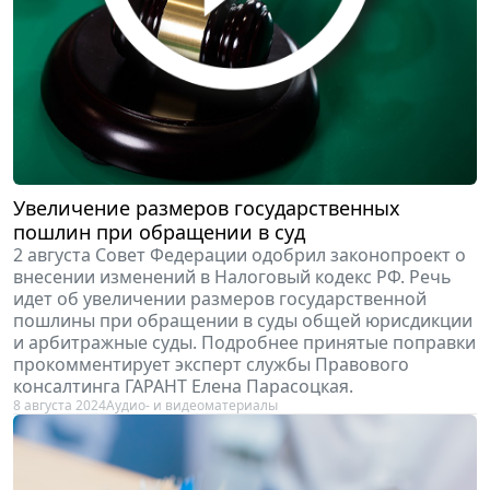
Увеличение размеров государственных
пошлин при обращении в суд
2 августа Совет Федерации одобрил законопроект о
внесении изменений в Налоговый кодекс РФ. Речь
идет об увеличении размеров государственной
пошлины при обращении в суды общей юрисдикции
и арбитражные суды. Подробнее принятые поправки
прокомментирует эксперт службы Правового
консалтинга ГАРАНТ Елена Парасоцкая.
8 августа 2024
Аудио- и видеоматериалы