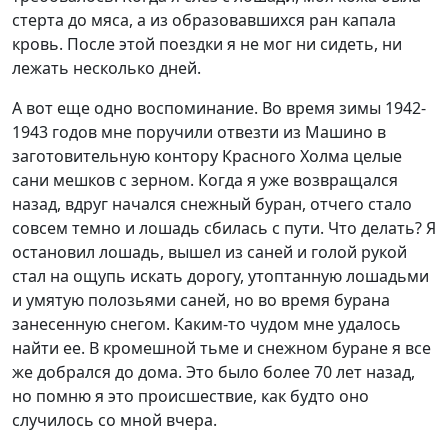
стерта до мяса, а из образовавшихся ран капала
кровь. После этой поездки я не мог ни сидеть, ни
лежать несколько дней.
А вот еще одно воспоминание. Во время зимы 1942-
1943 годов мне поручили отвезти из Машино в
заготовительную контору Красного Холма целые
сани мешков с зерном. Когда я уже возвращался
назад, вдруг начался снежный буран, отчего стало
совсем темно и лошадь сбилась с пути. Что делать? Я
остановил лошадь, вышел из саней и голой рукой
стал на ощупь искать дорогу, утоптанную лошадьми
и умятую полозьями саней, но во время бурана
занесенную снегом. Каким-то чудом мне удалось
найти ее. В кромешной тьме и снежном буране я все
же добрался до дома. Это было более 70 лет назад,
но помню я это происшествие, как будто оно
случилось со мной вчера.