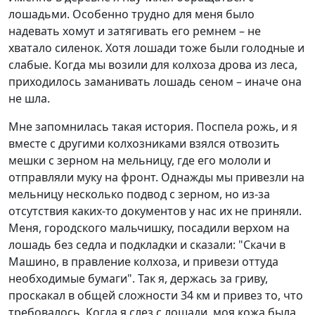
лошадьми. Особенно трудно для меня было
надевать хомут и затягивать его ремнем – не
хватало силенок. Хотя лошади тоже были голодные и
слабые. Когда мы возили для колхоза дрова из леса,
приходилось заманивать лошадь сеном – иначе она
не шла.
Мне запомнилась такая история. Поспела рожь, и я
вместе с другими колхозниками взялся отвозить
мешки с зерном на мельницу, где его мололи и
отправляли муку на фронт. Однажды мы привезли на
мельницу несколько подвод с зерном, но из-за
отсутствия каких-то документов у нас их не приняли.
Меня, городского мальчишку, посадили верхом на
лошадь без седла и подкладки и сказали: "Скачи в
Машино, в правление колхоза, и привези оттуда
необходимые бумаги". Так я, держась за гриву,
проскакал в общей сложности 34 км и привез то, что
требовалось. Когда я слез с лошади, моя кожа была