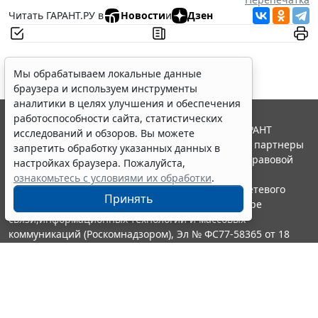
Читать ГАРАНТ.РУ в
Новости
и
Дзен
Мы обрабатываем локальные данные
браузера и используем инструменты
аналитики в целях улучшения и обеспечения
работоспособности сайта, статистических
© ООО "НПП "ГАРАНТ-СЕРВИС", 2026. Система ГАРАНТ
исследований и обзоров. Вы можете
выпускается с 1990 года. Компания "Гарант" и ее партнеры
запретить обработку указанных данных в
являются участниками Российской ассоциации правовой
настройках браузера. Пожалуйста,
информации ГАРАНТ.
ознакомьтесь с условиями их обработки
.
Портал ГАРАНТ.РУ зарегистрирован в качестве сетевого
Принять
издания Федеральной службой по надзору в сфере
связи,информационных технологий и массовых
коммуникаций (Роскомнадзором), Эл № ФС77-58365 от 18
июня 2014 года.
16+
Контакты
8-800-200-88-88