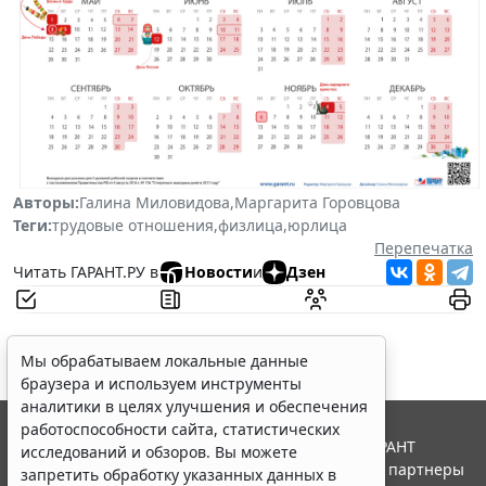
Авторы:
Галина Миловидова
,
Маргарита Горовцова
Теги:
трудовые отношения
,
физлица
,
юрлица
Перепечатка
Читать ГАРАНТ.РУ в
Новости
и
Дзен
Мы обрабатываем локальные данные
браузера и используем инструменты
аналитики в целях улучшения и обеспечения
работоспособности сайта, статистических
© ООО "НПП "ГАРАНТ-СЕРВИС", 2026. Система ГАРАНТ
исследований и обзоров. Вы можете
выпускается с 1990 года. Компания "Гарант" и ее партнеры
запретить обработку указанных данных в