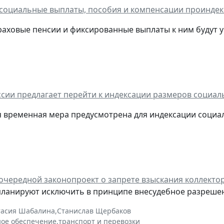
 социальные выплаты, пособия и компенсации проиндек
раховые пенсии и фиксированные выплаты к ним будут у
сии предлагает перейти к индексации размеров социал
я временная мера предусмотрена для индексации социал
очередной законопроект о запрете взыскания коллекто
планируют исключить в принципе внесудебное разреше
тасия Шабалина
,
Станислав Щербаков
ное обеспечение
,
транспорт и перевозки