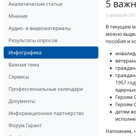
5 важн
Аналитические статьи
3 февраля 201
Мнения
В текущем м
Аудио- и видеоматериалы
можно выдел
Результаты опросов
пособия и к
Инфографика
инвалид
ветеран
Важная тема
граждан
граждан
Сервисы
1957 год
Профессиональные календари
ядерных
Героям 
Документы
Героям 
детям в
Информационное партнерство
исполне
Форум Гарант
Напомним, ч