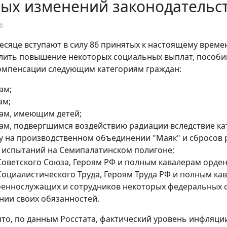
ых изменений законодательст
6
есяце вступают в силу 86 принятых к настоящему врем
ить повышение некоторых социальных выплат, пособий
омпенсации следующим категориям граждан:
ам;
ам;
ам, имеющим детей;
ам, подвергшимся воздействию радиации вследствие ка
у на производственном объединении "Маяк" и сбросов р
 испытаний на Семипалатинском полигоне;
Советского Союза, Героям РФ и полным кавалерам орден
Социалистического Труда, Героям Труда РФ и полным ка
оеннослужащих и сотрудников некоторых федеральных 
нии своих обязанностей.
то, по данным Росстата, фактический уровень инфляции 