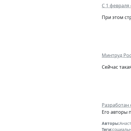
С 1 февраля
При этом ст
Минтруд Рос
Сейчас така
Разработан 
Его авторы 
Авторы:
Анас
Теги:
социаль