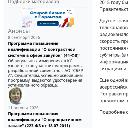
Подборки материалов
2015 году б
Правительст
Другое знач
телеканалов
Анонсы
радиоканало
8 сентября 2026
скорость пр
Программа повышения
постоянная 
квалификации "О контрактной
субтитры (в
системе в сфере закупок" (44-ФЗ)"
Об актуальных изменениях в КС
информацию 
узнаете, став участником программы,
ситуациях и
разработанной совместно с АО ''СБЕР
А". Слушателям, успешно освоившим
Еще одной в
программу, выдаются удостоверения
установленного образца.
всероссийск
Поправки пр
предметам: 
11 августа 2026
Подробнее о
Программа повышения
квалификации "О корпоративном
заказе" (223-ФЗ от 18.07.2011)