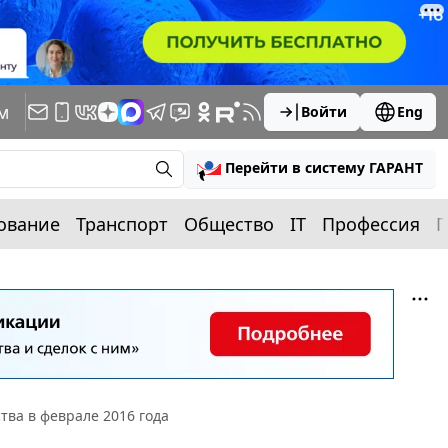
м
Войти
Eng
Перейти в систему ГАРАНТ
ование
Транспорт
Общество
IT
Профессия
П
тва в феврале 2016 года