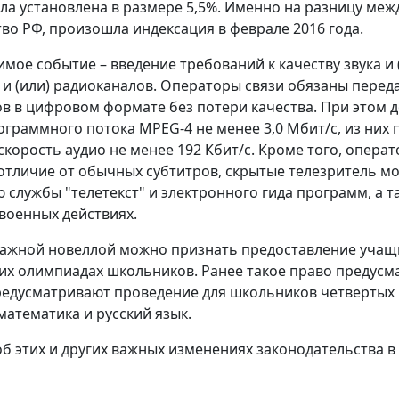
ыла установлена в размере 5,5%. Именно на разницу меж
во РФ, произошла индексация в феврале 2016 года.
имое событие – введение требований к качеству звука 
 и (или) радиоканалов. Операторы связи обязаны перед
в в цифровом формате без потери качества. При этом
ограммного потока MPEG-4 не менее 3,0 Мбит/с, из них 
скорость аудио не менее 192 Кбит/с. Кроме того, опера
 отличие от обычных субтитров, скрытые телезритель м
службы "телетекст" и электронного гида программ, а
 военных действиях.
ажной новеллой можно признать предоставление учащи
их олимпиадах школьников. Ранее такое право предусма
едусматривают проведение для школьников четвертых 
математика и русский язык.
б этих и других важных изменениях законодательства в 