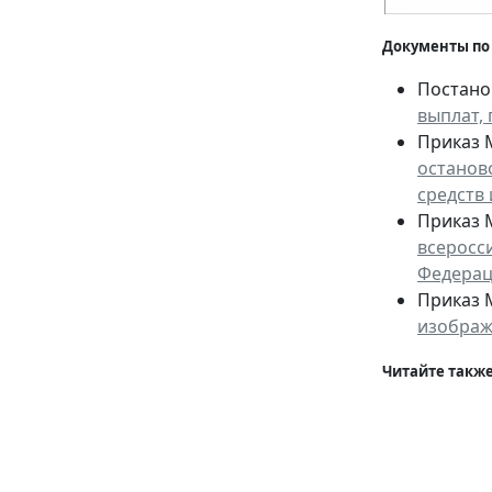
Документы по
Постанов
выплат,
Приказ М
останов
средств
Приказ М
всеросс
Федераци
Приказ М
изображ
Читайте также