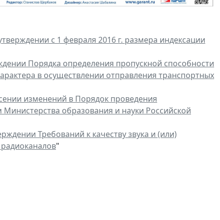
утверждении с 1 февраля 2016 г. размера индексации
ждении Порядка определения пропускной способности
характера в осуществлении отправления транспортных
сении изменений в Порядок проведения
 Министерства образования и науки Российской
ерждении Требований к качеству звука и (или)
 радиоканалов
"