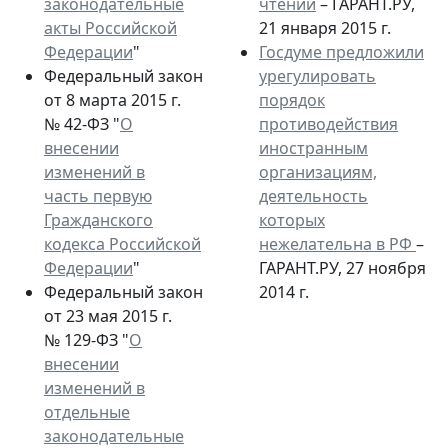
законодательные
чтении
– ГАРАНТ.РУ,
акты Российской
21 января 2015 г.
Федерации
"
Госдуме предложили
Федеральный закон
урегулировать
от 8 марта 2015 г.
порядок
№ 42-ФЗ "
О
противодействия
внесении
иностранным
изменений в
организациям,
часть первую
деятельность
Гражданского
которых
кодекса Российской
нежелательна в РФ
–
Федерации
"
ГАРАНТ.РУ, 27 ноября
Федеральный закон
2014 г.
от 23 мая 2015 г.
№ 129-ФЗ "
О
внесении
изменений в
отдельные
законодательные