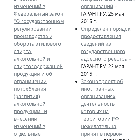
изменений в
организаций
–
Федеральный закон
ГАРАНТ.РУ, 25 мая
"О государственном
2015 г.
регулировании
Определен порядок
производства и
предоставления
оборота этилового
сведений из
спирта,
государственного
алкогольной и
адресного реестра
–
спиртосодержащей
ГАРАНТ.РУ, 22 мая
продукции и об
2015 г.
ограничении
Законопроект об
потребления
иностранных
(распития)
организациях,
алкогольной
деятельность
продукции" и
которых на
внесении
территории РФ
изменений в
нежелательна,
отдельные
принят в первом