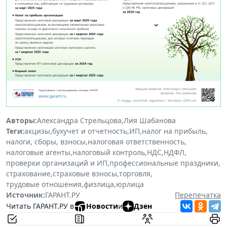
Авторы:
Александра Стрельцова
,
Лия Шабанова
Теги:
акцизы
,
бухучет и отчетность
,
ИП
,
налог на прибыль
,
налоги, сборы, взносы
,
налоговая ответственность
,
налоговые агенты
,
налоговый контроль
,
НДС
,
НДФЛ
,
проверки организаций и ИП
,
профессиональные праздники
,
страхование
,
страховые взносы
,
торговля
,
трудовые отношения
,
физлица
,
юрлица
Источник:
ГАРАНТ.РУ
Перепечатка
Читать ГАРАНТ.РУ в
Новости
и
Дзен