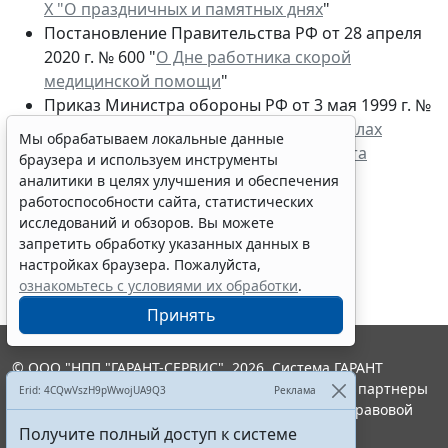
Х "О праздничных и памятных днях
"
Постановление Правительства РФ от 28 апреля
2020 г. № 600 "
О Дне работника скорой
медицинской помощи
"
Приказ Министра обороны РФ от 3 мая 1999 г. №
183 "
Об учреждении в Вооруженных Силах
Мы обрабатываем локальные данные
Российской Федерации Дня специалиста
браузера и используем инструменты
радиоэлектронной борьбы
"
аналитики в целях улучшения и обеспечения
работоспособности сайта, статистических
исследований и обзоров. Вы можете
запретить обработку указанных данных в
настройках браузера. Пожалуйста,
ознакомьтесь с условиями их обработки
.
Принять
© ООО "НПП "ГАРАНТ-СЕРВИС", 2026. Система ГАРАНТ
выпускается с 1990 года. Компания "Гарант" и ее партнеры
Erid: 4CQwVszH9pWwojUA9Q3
Реклама
являются участниками Российской ассоциации правовой
информации ГАРАНТ.
Получите полный доступ к системе