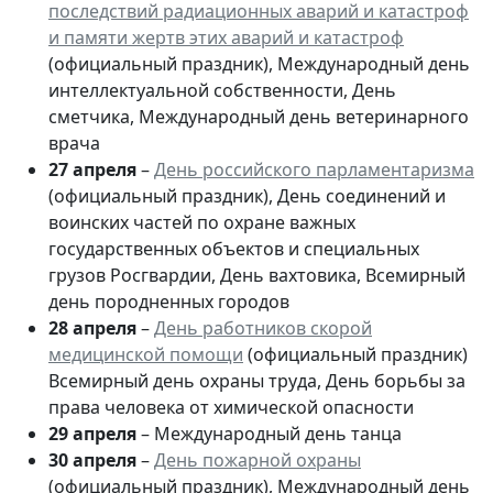
последствий радиационных аварий и катастроф
и памяти жертв этих аварий и катастроф
(официальный праздник), Международный день
интеллектуальной собственности, День
сметчика, Международный день ветеринарного
врача
27 апреля
–
День российского парламентаризма
(официальный праздник), День соединений и
воинских частей по охране важных
государственных объектов и специальных
грузов Росгвардии, День вахтовика, Всемирный
день породненных городов
28 апреля
–
День работников скорой
медицинской помощи
(официальный праздник)
Всемирный день охраны труда, День борьбы за
права человека от химической опасности
29 апреля
– Международный день танца
30 апреля
–
День пожарной охраны
(официальный праздник), Международный день