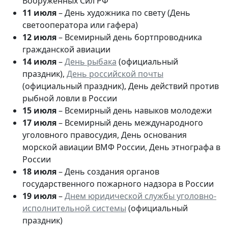
Вооруженных Сил РФ
11 июля
– День художника по свету (День
светооператора или гафера)
12 июля
– Всемирный день бортпроводника
гражданской авиации
14 июля
–
День рыбака
(официальный
праздник),
День российской почты
(официальный праздник), День действий против
рыбной ловли в России
15 июля
– Всемирный день навыков молодежи
17 июля
– Всемирный день международного
уголовного правосудия, День основания
морской авиации ВМФ России, День этнографа в
России
18 июля
– День создания органов
государственного пожарного надзора в России
19 июля
–
Днем юридической службы уголовно-
исполнительной системы
(официальный
праздник)