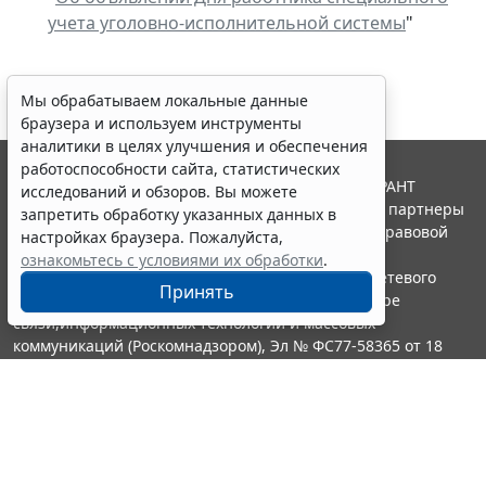
учета уголовно-исполнительной системы
"
Мы обрабатываем локальные данные
браузера и используем инструменты
аналитики в целях улучшения и обеспечения
работоспособности сайта, статистических
© ООО "НПП "ГАРАНТ-СЕРВИС", 2026. Система ГАРАНТ
исследований и обзоров. Вы можете
выпускается с 1990 года. Компания "Гарант" и ее партнеры
запретить обработку указанных данных в
являются участниками Российской ассоциации правовой
настройках браузера. Пожалуйста,
информации ГАРАНТ.
ознакомьтесь с условиями их обработки
.
Портал ГАРАНТ.РУ зарегистрирован в качестве сетевого
Принять
издания Федеральной службой по надзору в сфере
связи,информационных технологий и массовых
коммуникаций (Роскомнадзором), Эл № ФС77-58365 от 18
июня 2014 года.
16+
Контакты
8-800-200-88-88