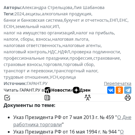
Авторы:
Александра Стрельцова
,
Лия Шабанова
Теги:
2024
,
акцизы
,
алкогольная продукция
,
банки и банковская система
,
бухучет и отчетность
,
ЕНП
,
ЕНС
,
ЕСХН
,
земельный налог
,
ИП
,
налог на имущество организаций
,
налог на прибыль
,
налоги, сборы, взносы
,
налоговая льгота
,
налоговая ответственность
,
налоговые агенты
,
налоговый контроль
,
НДС
,
НДФЛ
,
проверка подлинности
,
профессиональные праздники
,
профессия
,
страхование
,
страховые взносы
,
торговля
,
торговый сбор
,
транспорт и перевозки
,
транспортный налог
,
трудовые отношения
,
УСН
,
юрлица
Источник:
ГАРАНТ.РУ
Перепечатка
Читать ГАРАНТ.РУ в
Новости
и
Дзен
Документы по теме:
Указ Президента РФ от 7 мая 2013 г. № 459 "
О Дне
работника торговли
"
Указ Президента РФ от 16 мая 1994 г. № 944 "
О