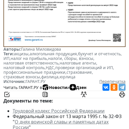
Авторы:
Галина Миловидова
Теги:
акцизы
,
алкогольная продукция
,
бухучет и отчетность
,
ИП
,
налог на прибыль
,
налоги, сборы, взносы
,
налоговая ответственность
,
налоговые агенты
,
налоговый контроль
,
НДС
,
проверки организаций и ИП
,
профессиональные праздники
,
страхование
,
страховые взносы
,
физлица
,
юрлица
Источник:
ГАРАНТ.РУ
Перепечатка
Читать ГАРАНТ.РУ в
Новости
и
Дзен
Документы по теме:
Трудовой кодекс Российской Федерации
Федеральный закон от 13 марта 1995 г. № 32-ФЗ
"
О днях воинской славы и памятных датах
России
"