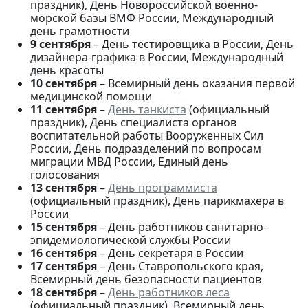
праздник), День Новороссийской военно-
морской базы ВМФ России, Международный
день грамотности
9 сентября
– День тестировщика в России, День
дизайнера-графика в России, Международный
день красоты
10 сентября
– Всемирный день оказания первой
медицинской помощи
11 сентября
–
День танкиста
(официальный
праздник), День специалиста органов
воспитательной работы Вооруженных Сил
России, День подразделений по вопросам
миграции МВД России, Единый день
голосования
13 сентября
–
День программиста
(официальный праздник), День парикмахера в
России
15 сентября
– День работников санитарно-
эпидемиологической службы России
16 сентября
– День секретаря в России
17 сентября
– День Ставропольского края,
Всемирный день безопасности пациентов
18 сентября
–
День работников леса
(официальный праздник), Всемирный день