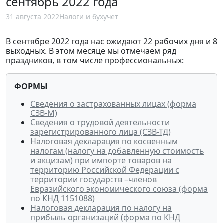
сентябрь 2022 года
31 августа 2022
Налоги и бухучет
В сентябре 2022 года нас ожидают 22 рабочих дня и 8
выходных. В этом месяце мы отмечаем ряд
праздников, в том числе профессиональных:
ФОРМЫ
Сведения о застрахованных лицах (форма
СЗВ-М)
Сведения о трудовой деятельности
зарегистрированного лица (СЗВ-ТД)
Налоговая декларация по косвенным
налогам (налогу на добавленную стоимость
и акцизам) при импорте товаров на
территорию Российской Федерации с
территории государств –членов
Евразийского экономического союза (форма
по КНД 1151088)
Налоговая декларация по налогу на
прибыль организаций (форма по КНД