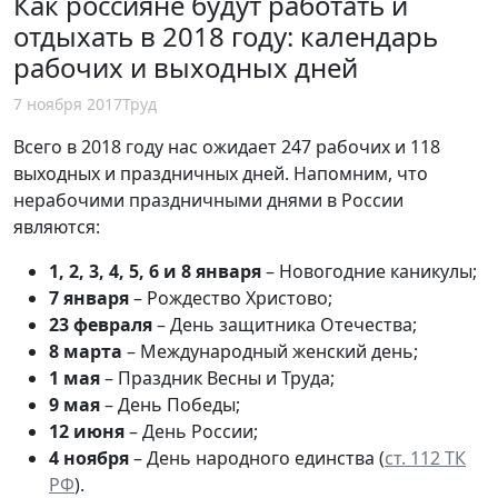
Как россияне будут работать и
отдыхать в 2018 году: календарь
рабочих и выходных дней
7 ноября 2017
Труд
Всего в 2018 году нас ожидает 247 рабочих и 118
выходных и праздничных дней. Напомним, что
нерабочими праздничными днями в России
являются:
1, 2, 3, 4, 5, 6 и 8 января
– Новогодние каникулы;
7 января
– Рождество Христово;
23 февраля
– День защитника Отечества;
8 марта
– Международный женский день;
1 мая
– Праздник Весны и Труда;
9 мая
– День Победы;
12 июня
– День России;
4 ноября
– День народного единства (
ст. 112 ТК
РФ
).