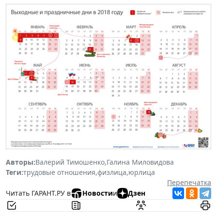
Авторы:
Валерий Тимошенко
,
Галина Миловидова
Теги:
трудовые отношения
,
физлица
,
юрлица
Перепечатка
Читать ГАРАНТ.РУ в
Новости
и
Дзен