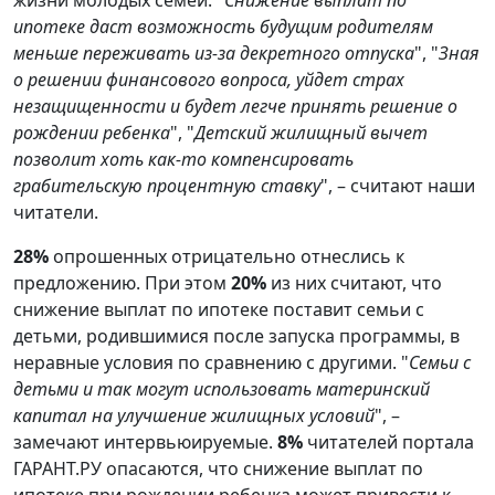
ипотеке даст возможность будущим родителям
меньше переживать из-за декретного отпуска
", "
Зная
о решении финансового вопроса, уйдет страх
незащищенности и будет легче принять решение о
рождении ребенка
", "
Детский жилищный вычет
позволит хоть как-то компенсировать
грабительскую процентную ставку
", – считают наши
читатели.
28%
опрошенных отрицательно отнеслись к
предложению. При этом
20%
из них считают, что
снижение выплат по ипотеке поставит семьи с
детьми, родившимися после запуска программы, в
неравные условия по сравнению с другими. "
Семьи с
детьми и так могут использовать материнский
капитал на улучшение жилищных условий
", –
замечают интервьюируемые.
8%
читателей портала
ГАРАНТ.РУ опасаются, что снижение выплат по
ипотеке при рождении ребенка может привести к