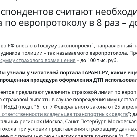
еспондентов считают необход
 по европротоколу в 8 раз – до
1
во РФ внесло в Госдуму законопроект
, направленный 
рудников полиции – так называемого европротокола. Пре
 сумму страхового возмещения
– до 100 тыс. руб.
ы узнали у читателей портала ГАРАНТ.РУ, какие е
прощенная процедура оформления ДТП использовал
ентов предлагают увеличить страховой лимит по европрот
р страховой выплаты в случае повреждения имущества 
ГИБДД (подп. "б" ст. 7 Федерального закона от 25 апреля
 ответственности владельцев транспортных средств
"; 
альных регионах (Москва, Санкт-Петербург, Московская 
токола при условии представления страховщику данных 
нных с помощью технических средств контроля (
п. 5 ст