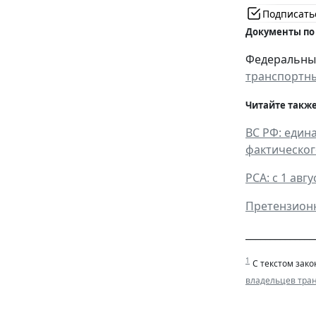
Подписать
Документы по
Федеральный 
транспортны
Читайте также
ВС РФ: един
фактическо
РСА: с 1 ав
Претензионн
______________
1
С текстом зако
владельцев тра