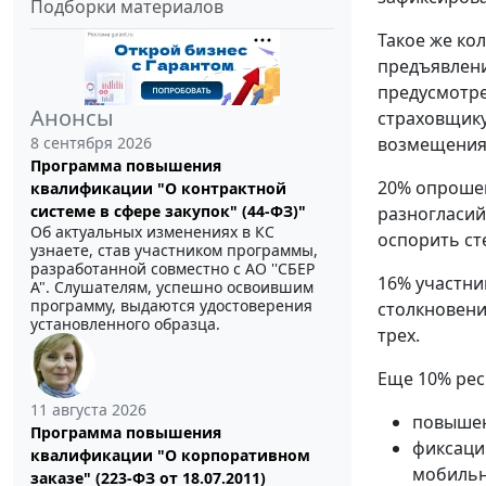
Подборки материалов
Такое же ко
предъявлени
предусмотре
Анонсы
страховщику
8 сентября 2026
возмещения
Программа повышения
20% опрошен
квалификации "О контрактной
системе в сфере закупок" (44-ФЗ)"
разногласий
Об актуальных изменениях в КС
оспорить ст
узнаете, став участником программы,
разработанной совместно с АО ''СБЕР
16% участни
А". Слушателям, успешно освоившим
программу, выдаются удостоверения
столкновения
установленного образца.
трех.
Еще 10% рес
11 августа 2026
повышен
Программа повышения
фиксаци
квалификации "О корпоративном
мобильн
заказе" (223-ФЗ от 18.07.2011)