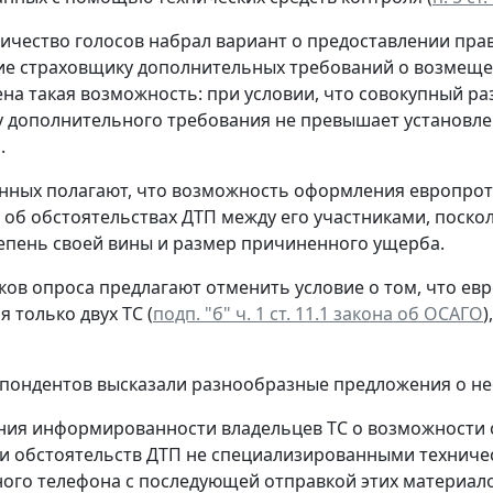
личество голосов набрал вариант о предоставлении пр
е страховщику дополнительных требований о возмещен
на такая возможность: при условии, что совокупный 
 дополнительного требования не превышает установле
.
ных полагают, что возможность оформления европрот
 об обстоятельствах ДТП между его участниками, поско
епень своей вины и размер причиненного ущерба.
ков опроса предлагают отменить условие о том, что ев
 только двух ТС (
подп. "б" ч. 1 ст. 11.1 закона об ОСАГО
)
пондентов высказали разнообразные предложения о нео
ия информированности владельцев ТС о возможности 
и обстоятельств ДТП не специализированными техниче
ого телефона с последующей отправкой этих материал