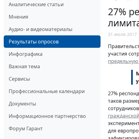
Аналитические статьи
27% р
Мнения
лимита
Аудио- и видеоматериалы
31 июля 2017
Результаты опросов
Правительст
участия сот
Инфографика
предельную
Важная тема
М
Сервисы
у
Профессиональные календари
27% респонд
таков разме
Документы
сотрудников 
гражданской
Информационное партнерство
эксперимент
Форум Гарант
для европро
зафиксирова