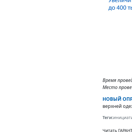
Время провед
Место провед
НОВЫЙ ОПР
верхней од
Теги:
инициат
Читать ГАРАНТ