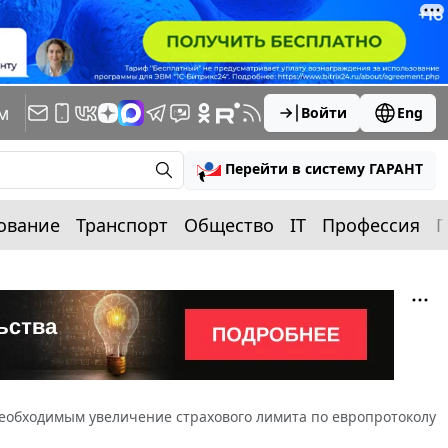
м
Войти
Eng
Перейти в систему ГАРАНТ
ование
Транспорт
Общество
IT
Профессия
П
еобходимым увеличение страхового лимита по европротоколу